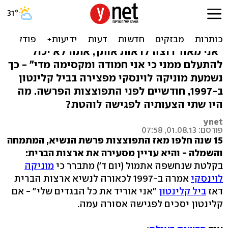
קלטת הפיתוי של מוניקה
וביל: "אני אתפשט"
"אני מאוד רוצה לראות אותך, אתה לא יכול
להתעלם ממני כי אני חמודה ומקסימה מדי" - כך
נשמעת מוניקה לוינסקי מפצירה בביל קלינטון
ב-1997, חודשיים לפני התפוצצות הפרשה. מה
היו שתי הצעותיה לפגישה לוהטת?
ynet
פורסם: 01.08.13, 07:58
15 שנה חלפו מאז התפוצצות פרשת הנשיא, המתמחה
והשמלה - והיא עדיין מסעירה את ארצות הברית:
בקלטת שנחשפה אתמול (יום ד') מתברר כי
מוניקה
לוינסקי
אמרה ב-1997 לכאורה לנשיא ארצות הברית
דאז
ביל קלינטון
"אני אוריד את כל הבגדים שלי" - אם
קלינטון יסכים לפגישה אסורה עמה.