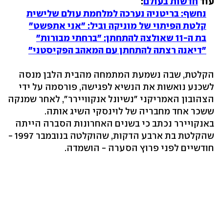
עוד
חדשות בעולם
:
נחשף: בריטניה נערכה למלחמת עולם שלישית
קלטת הפיתוי של מוניקה וביל: "אני אתפשט"
בת ה-11 שאולצה להתחתן: "ברחתי מבורות"
"דיאנה רצתה להתחתן עם המאהב הפקיסטני"
הקלטת, שבה נשמעת המתמחה מהבית הלבן מנסה
לשכנע נואשות את הנשיא לפגישה, פורסמה על ידי
הצהובון האמריקני "נשיונל אנקוויירר", לאחר שמנקה
ששכר אחד מחבריה של לוינסקי השיג אותה.
באנקויירר נכתב כי בשנים האחרונות הסברה הייתה
שהקלטת בת ארבע הדקות, שהוקלטה בנובמבר 1997 -
חודשיים לפני פרוץ הסערה - הושמדה.