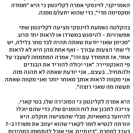
האמריקני, לוינסקי אמרה לקלינטון כי היא "חמודה
ומקסימה מדי", כדי שהוא יתעלם ממנה.
בהקלטה נשמעת לוינסקי מציעה לקלינטון שתי
אפשרויות - להיפגש במשרדו או לראות יחד סרט.
"מכיוון שאני יודעת שאתה תהיה לבד מחר בלילה, יש
לי שתי הצעות עבורך - ואף אחת מהן היא לא לראות
אותי. אז תתמודד עם זה!", אמרה המתמחה לשעבר על
פי האנקוויירר. "אני יכולה להוריד את הבגדים
ולהתחיל... בעצם... אני יודעת שאתה לא תהנה מזה.
אני מקווה לראות אותך מאוחר יותר ואני מקווה שאתה
תעשה מה שאני רוצה".
היא אמרה לקלינטון כי המזכירה שלו, בטי קארי,
צריכה לתכנן את לוח הזמנים שלו, כדי שהם יוכלו
להיוועד בחשאיות, מבלי שהפגישה תוקלט. היא
הורתה לנשיא לומר לקארי שהוא יעזוב את משרדו ב-7
בערב למחרת. "בינתיים, אני אוכל להתחמק במהירות