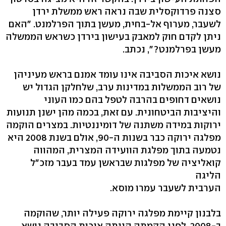
סצנה פרדוקסלית שבה נראה ראש ממשלת ירדן
לשעבר, מערוף אל-בחית, מעשן בתוך הפרלמנט. "האם
ניתן לקדם חוק למאבק בעישון בירדן כשראש הממשלה
מעשן בפרלמנט?", נכתב.
נושא איכות הסביבה אינו עומד אמנם בראש מעיניהן
של רוב הממשלות במדינות ערב, שלחלקן הגדול יש
נושאים דחופים בהרבה לטפל בהם כמו העוני
והיציבות הביטחונית. עם זאת, בכמה מהן ישנן תנועות
ירוקות במידה משתנה של דומיננטיות. במצרים הוקמה
מפלגה ירוקה כבר בשנות ה-90, אולם בשנת 2008 היא
נטמעה בתוך מפלגת הוועידה המצרית, המהווה
קואליציה של מפלגות שבראשן עמד בעבר מזכ"ל
הליגה
הערבית לשעבר עמרו מוסא.
בלבנון קיימת מפלגה ירוקה פעילה יותר, שהוקמה
ב-2008. לפני הקמתה הייתה איכות הסביבה נושא