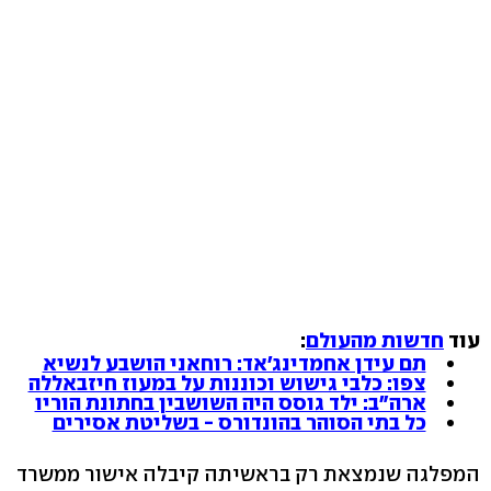
עוד
חדשות מהעולם
:
תם עידן אחמדינג'אד: רוחאני הושבע לנשיא
צפו: כלבי גישוש וכוננות על במעוז חיזבאללה
ארה"ב: ילד גוסס היה השושבין בחתונת הוריו
כל בתי הסוהר בהונדורס - בשליטת אסירים
המפלגה שנמצאת רק בראשיתה קיבלה אישור ממשרד