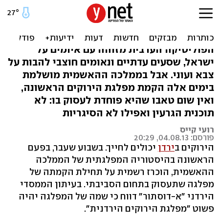
בלי עישון וגרעין: מפלגת
ירוקים ראשונה בירדן
הפוליטיקה הערבית מזוהה עם איומים על
ישראל, שסעים עדתיים ונאומים חוצבי להבות על
צבא ועוני. אבל בממלכה ההאשמית מושלמת
בימים אלה הקמת מפלגת הירוקים הראשונה,
ואין שום טאבו שהיא פוחדת לעסוק בו: לא
תוכנית הגרעין ואפילו לא הסיגריות
רועי קייס
פורסם: 04.08.13, 20:29
הירוקים ב
ירדן
יכולים לחייך. בשבוע שעבר, בפעם
הראשונה בהיסטוריה המפלגתית של הממלכה
ההאשמית, הוכרז רשמית על תחילת הקמתה של
מפלגה שתעסוק בתחום הסביבתי. בעיתון הממסדי
הירדני "א-דוסתור" דווח כי שמה של המפלגה יהיה
פשוט "מפלגת הירוקים הירדנית".