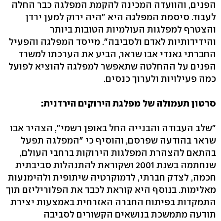
הפנים, והוועדה המכינה להקמת המפלגה כבר החלה
לעבוד. סיסמת המפלגה היא "היה ירוק למען ירדן
והצטרף למפלגות העולמיות הטובות ביותר
והידידותיות לאדם ולסביבה". מייסד המפלגה והפעיל
החברתי גאנדי אבו שראר, הביע את הערכתו למשרד
הפנים על ההחלטה שתאפשר למפלגה להוציא לפועל
כמה פעילויות ולערוך כנסים.
סרטון תעמולה של מפלגת הירוקים הירדנית:
"שלב העבודה והבנייה החל באופן רשמי", הצהיר אבו
שראר בהודעה שפרסם, והוסיף כי "המפלגה תפעל
בהתאם להצהרת המפלגות הירוקות ברחבי העולם,
שנחתמה בשנת 2001 ושקוראת להתנהלות סביבתית
חכמה, לצדק חברתי, לדמוקרטיה שיתופית ולהימנעות
מאלימות. בנוסף היא קוראת לכבד את הפלוריליזם תוך
התמקדות בפיתוח החברה האזרחית באמצעות יצירת
תודעה מתמשכת בנושאים הקשורים לסביבה