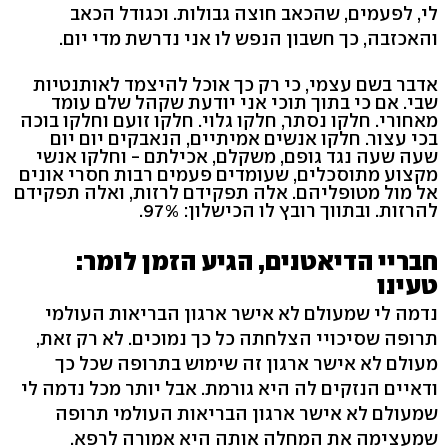
לי, לפעמים, שהכאב חוצה גבולות. וכגודל הכאב
והאכזבה, כך חשבון הנפש לו אני נדרשת מדי יום.
אדבר בשם עצמי, כי רק כך אוכל להיצמד לאותנטיות
שבי. אם כי בתוך תוכי אני יודעת שקהל שלם עומד
מאחורי. חלקו נסתר, חלקו גלוי. חלקו זועם וחלקו בוכה
בכי עצור. חלקו אנשים אמיתיים, הנאבקים יום יום
שעה שעה נגד גופם, משקלם, אכילתם - וחלקו אנשי
מקצוע מתוסכלים, שעומדים פעמים רבות חסרי אונים
אל מול מטופליהם. אלה תפקידם לרזות, ואלה תפקידם
להרזות. ובתווך רובץ לו הכישלון: 97%.
חבריי הדיאטנים, הגיע הזמן לומר:
טעינו
נדמה לי שמעולם לא אישר ארגון הבריאות העולמי
תרופה שסיכויי הצלחתה כל כך נמוכים. לא רק זאת,
מעולם לא אישר ארגון זה שימוש בתרופה שכל כך
ודאיים הנזקים לה היא גורמת. אבל יותר מכל נדמה לי
שמעולם לא אישר ארגון הבריאות העולמי תרופה
שמעצימה את המחלה אותה היא אמורה לרפא.