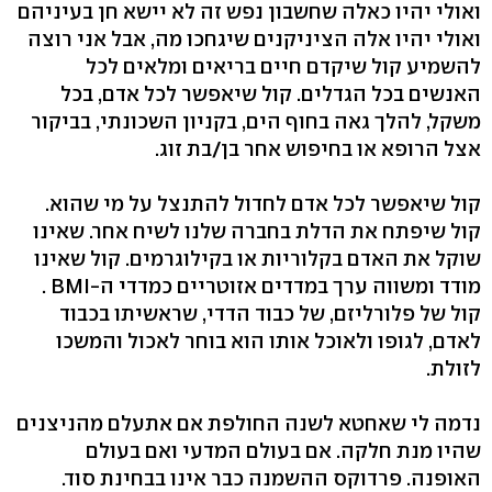
ואולי יהיו כאלה שחשבון נפש זה לא יישא חן בעיניהם
ואולי יהיו אלה הציניקנים שיגחכו מה, אבל אני רוצה
להשמיע קול שיקדם חיים בריאים ומלאים לכל
האנשים בכל הגדלים. קול שיאפשר לכל אדם, בכל
משקל, להלך גאה בחוף הים, בקניון השכונתי, בביקור
אצל הרופא או בחיפוש אחר בן/בת זוג.
קול שיאפשר לכל אדם לחדול להתנצל על מי שהוא.
קול שיפתח את הדלת בחברה שלנו לשיח אחר. שאינו
שוקל את האדם בקלוריות או בקילוגרמים. קול שאינו
מודד ומשווה ערך במדדים אזוטריים כמדדי ה-BMI .
קול של פלורליזם, של כבוד הדדי, שראשיתו בכבוד
לאדם, לגופו ולאוכל אותו הוא בוחר לאכול והמשכו
לזולת.
נדמה לי שאחטא לשנה החולפת אם אתעלם מהניצנים
שהיו מנת חלקה. אם בעולם המדעי ואם בעולם
האופנה. פרדוקס ההשמנה כבר אינו בבחינת סוד.