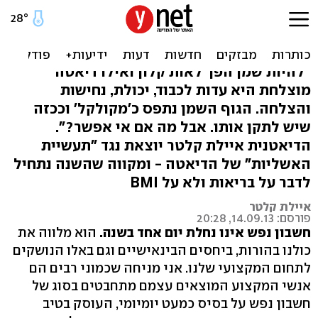
דיאטנית מתוודה: 97%
ייכשלו בדיאטה
"להיות שמן הפך לאות קלון ואילו דיאטה
מוצלחת היא עדות לכבוד, יכולת, נחישות
והצלחה. הגוף השמן נתפס כ'מקולקל' וככזה
שיש לתקן אותו. אבל מה אם אי אפשר?".
הדיאטנית איילת קלטר יוצאת נגד "תעשיית
האשליות" של הדיאטה - ומקווה שהשנה נתחיל
לדבר על בריאות ולא על BMI
איילת קלטר
פורסם: 14.09.13, 20:28
חשבון נפש אינו נחלת יום אחד בשנה.
הוא מלווה את
כולנו בהורות, ביחסים הבינאישיים וגם באלו הנושקים
לתחום המקצועי שלנו. אני מניחה שכמוני רבים הם
אנשי המקצוע המוצאים עצמם מתחבטים בסוג של
חשבון נפש על בסיס כמעט יומיומי, העוסק בטיב