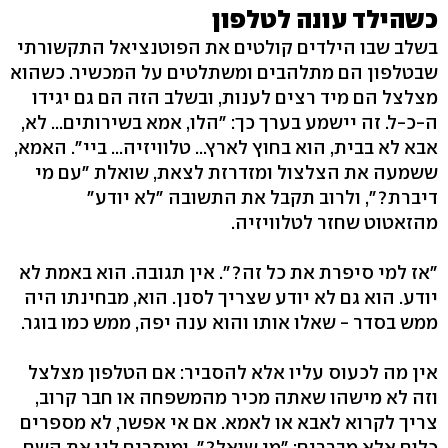
כשהילד עונה לטלפון
בשלב שבו הילדים קולטים את הפוטנציאל התקשורתי
שבטלפון הם מתלהבים ומשתלטים על המכשיר. כשהוא
מצלצל הם מיד רצים לענות, ובשלב הזה הם גם יגידו
ה-כ-ל. זה יישמע בערך כך: "הלו, אמא בשירותים... לא,
אבא לא בבית, הוא בחוץ לארץ... טלוויזיה... ביי". האמא,
ששמעה את הצלצול ומזדרזת לצאת, שואלת "עם מי
דיברת?", ולרוב תקבל את התשובה "לא יודע"
מהזאטוט שחזר לטלוויזיה.
"אז למי סיפרת את כל זה?". אין תגובה. הוא באמת לא
יודע. הוא גם לא יודע שצריך לסנן. הוא, מבחינתו היה
ממש בסדר - שאלו אותו והוא ענה יפה, ממש כמו בוגר.
אין מה לכעוס עליו אלא להסביר: אם הטלפון מצלצל
וזה לא מישהו שאתה מכיר מהמשפחה או חבר קרוב,
צריך לקרוא לאבא או לאמא. אם אי אפשר, לא מספרים
כלום אלא מבררים: "מי שואל?", ומוסרים לנו את השם.