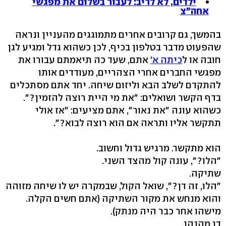
ילדים, לא לריב: לעבור בשלום את מפגשי
אחה"צ
בהמשך, גם קרובים אחרים מתמוגגים מהעניין ונראה
שהפעוט מדבר בטלפון בכיף, לכן כשהוא גדל ומגיע לגן
חובה או ל
כיתה א'
אתם, שעד כה תיאמתם עבורו את
מפגשי החברים אחרי הצהריים, מעודדים אותו
להתקדם לשלב הבא וליזום שיחה. יחד אתם מסתכלים
בדף הקשר ושואלים: "את מי היית רוצה להזמין?".
כשהוא עונה "את נאור", אתם מציעים: "אז אולי
תתקשר אליו ותראה אם הוא רוצה לבוא?".
הוא מתקשר. מרגיש גדול וחשוב.
"הלו?", עונה קול מהצד השני.
שתיקה.
"הלו, זה דן?", שואל הקול, שבמקרה יש לו שיחה מזוהה
והוא מנחש את מקור השתיקה (אתם חשים הקלה.
מישהו אחר כבר היה מנתק).
דן מהנהן.