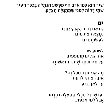
שִׁיר הוּא כְּמוֹ אָדָם חַף מִפֶּשַׁע הַנִּתְלֶה בְּכִכַּר הָעִיר
שְׁתֵּי דַּקּוֹת לִפְנֵי שֶׁמִּתְגַּלֶּה הַצֶּדֶק.
ים
גַּם אִם כַּדּוּר הָאָרֶץ יֵחָרֵב
נִמְצָא קְצָת מַיִם
לַעֲשׂוֹתָם יָם.
לִשְׁמֹעַ שׁוּב
אֶת הַגַּלִּים מְתוֹפְפִים
עַל סִירַת פְּגִישָׁתֵנוּ הָרִאשׁוֹנָה.
מָה אֲנִי זוֹכֵר מִכָּל זֶה?
אֵיךְ רָצִיתִי לָדַעַת
עַד לְאָן נַגִּיעַ.
וְעַכְשָׁו כָּל חַבְלֵי הַהַצָּלָה נִפְרְמוּ
אֲבָל לְמִי אִכְפַּת.