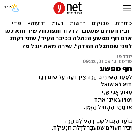
שירה: "בוער הגבול שבין
העולם הזה"
"ובין העולם שמעבר לדלת הנעולה/ שיר הוא כמו
אדם חף מפשע הנתלה בכיכר העיר/ שתי דקות
לפני שמתגלה הצדק". שירה מאת יובל פז
יובל פז
פורסם: 01.09.13, 09:42
חף מפשע
לְסֵפֶר הַשִּׁירִים הַזֶּה אֵין דֵּעָה עַל שׁוּם דָּבָר
הוּא לֹא שׁוֹאֵל
מַדּוּעַ אֲנִי אֲנִי
וּמַדּוּעַ אֵינִי אַתָּה
אוֹ מָתַי הִתְחִיל הַזְּמַן.
בּוֹעֵר הַגְּבוּל שֶׁבֵּין הָעוֹלָם הַזֶּה
וּבֵין הָעוֹלָם שֶׁמֵּעֵבֶר לַדֶּלֶת הַנְּעוּלָה.