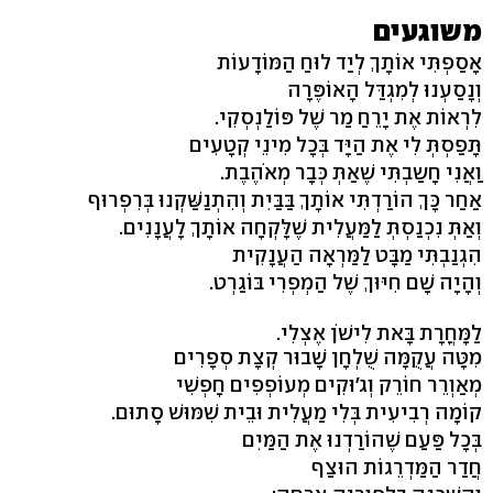
משוגעים
אָסַפְתִּי אוֹתָךְ לְיַד לוּחַ הַמּוֹדָעוֹת
וְנָסַעְנוּ לְמִגְדַּל הָאוֹפֶּרָה
לִרְאוֹת אֶת יָרֵחַ מַר שֶׁל פּוֹלַנְסְקִי.
תָּפַסְתְּ לִי אֶת הַיָּד בְּכָל מִינֵי קְטָעִים
וַאֲנִי חָשַבְתִּי שֶׁאַתְּ כְּבָר מְאֹהֶבֶת.
אַחַר כָּךְ הוֹרַדְתִּי אוֹתָךְ בַּבַּיִת וְהִתְנַשַּׁקְנוּ בְּרִפְרוּף
וְאַתְּ נִכְנַסְתְּ לַמַּעֲלִית שֶׁלָּקְחָה אוֹתָךְ לָעֲנָנִים.
הִגְנַבְתִּי מַבָּט לַמַּרְאָה הַעֲנָקִית
וְהָיָה שָׁם חִיּוּךְ שֶׁל הַמְפְרִי בּוֹגַרְט.
לַמָּחֳרָת בָּאת לִישֹׁן אֶצְלִי.
מִטָּה עֲקֻמָּה שֻׁלְחָן שָׁבוּר קְצָת סְפָרִים
מְאַוְרֵר חוֹרֵק וְג'וּקִים מְעוֹפְפִים חָפְשִׁי
קוֹמָה רְבִיעִית בְּלִי מַעֲלִית וּבֵית שִׁמּוּשׁ סָתוּם.
בְּכָל פַּעַם שֶׁהוֹרַדְנוּ אֶת הַמַּיִם
חֲדַר הַמַּדְרֵגוֹת הוּצַף