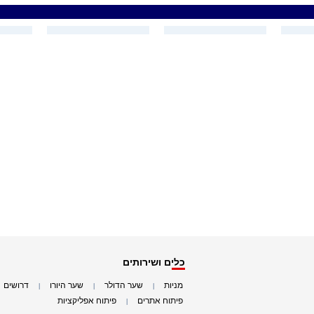
כלים ושירותים
מניות
שער הדולר
שער היורו
דרושים
|
|
|
|
פיתוח אתרים
פיתוח אפליקציות
|
|