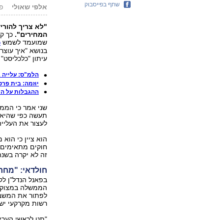
שתף בפייסבוק
אלפי שאולי
פורס
"לא צריך להורי
המחירים".
כך קב
שמועמד לשמש
כ
בנושא "איך עוצר
עיתון "כלכליסט"
הלמ"ס: עלייה 
יוזמה: בית פרטי ב-2,500 שק
ההגבלות על ה
שני אמר כי הממש
תעשה כפי שהיא 
לעצור את העלייה
הוא ציין כי הו
חוקים מתאימים ב
זה לא יקרה בשנה
חולדאי: "מחר אפשר ל
בפאנל הנדל"ן לק
הממשלה במצוקת ה
לפתור את המשבר
רשות מקרקעי ישר
"תנו לראשי הערי