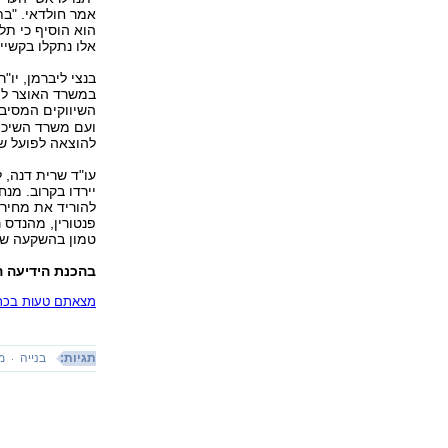
הוא הוסיף כי תל
אלו נתקלו בקשיי
בנצי ליברמן, יו
במשרד האוצר לפר
השיווקים המסי
ועם משרד השיכון
להוצאה לפועל של
עו"ד שרית דנה, 
יירדו בקרוב. מנ
להוריד את מחירי
פנטורין, מהנדס 
טמון בהשקעה של
בהכנת הידיעה 
מצאתם טעות בכתב
תגיות:
בנייה
מ