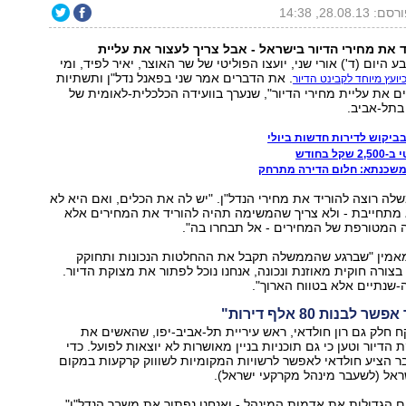
ם: 28.08.13, 14:38
ד את מחירי הדיור בישראל - אבל צריך לעצור את עליית
ע היום (ד') אורי שני, יועצו הפוליטי של שר האוצר, יאיר לפיד, ומי
. את הדברים אמר שני בפאנל נדל"ן ותשתיות
יועץ מיוחד לקבינט הדיור
ים את עליית מחירי הדיור", שנערך בוועידה הכלכלית-לאומית של
 בתל-אביב.
בביקוש לדירות חדשות ביולי
ל בחודש
משכנתא: חלום הדירה מתרחק
לה רוצה להוריד את מחירי הנדל"ן. "יש לה את הכלים, ואם היא לא
מתחייבת - ולא צריך שהמשימה תהיה להוריד את המחירים אלא
 המטורפת של המחירים - אל תבחרו בה".
א מאמין "שברגע שהממשלה תקבל את ההחלטות הנכונות ותחוקק
צורה חוקית מאוזנת ונכונה, אנחנו נוכל לפתור את מצוקת הדיור.
-שנתיים אלא בטווח הארוך".
בנות 80 אלף דירות"
ח חלק גם רון חולדאי, ראש עיריית תל-אביב-יפו, שהאשים את
דיור וטען כי גם תוכניות בניין מאושרות לא יוצאות לפועל. כדי
 הציע חולדאי לאפשר לרשויות המקומיות לשוווק קרקעות במקום
אל (לשעבר מינהל מקרקעי ישראל).
ם הגדולות את אדמות המינהל - ואנחנו נפתור את משבר הנדל"ן",