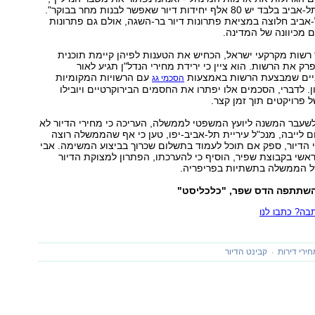
אמר חולדאי. "בתל-אביב בלבד יש 80 אלף יחידות דיור שאפשר לבנות מחר בבוקר".
-אביב חלוצה במציאת פתרונות דיור בר-השגה, אולם גם פתרונות
ם מכיוונה של המדינה.
"ר רשות מקרקעי ישראל, הכחיש את הטענות לפיהן קיימת תוכנית
ק את הרשות. הוא ציין כי ירידת מחירי הנדל"ן תגיע לאור
ביים שמבצעת הרשות באמצעות
עם הרשויות המקומיות
הסכמי גג
. לדברי, הסכמים אלו יפתרו את החסמים הבירוקרטיים ויובילו
 פרויקטים תוך זמן קצר.
לשעבר המשנה ליועץ המשפטי לממשלה, העריכה כי מחירי הדיור לא
חם לייבה, מנכ"ל עיריית תל-אביב-יפו, טען כי אף שהממשלה רוצה
 הדיור, ספק אם תוכל לעמוד בתשלום שכרוך בביצוע המשימה. אבי
ראשי בקבוצת שפיר, הוסיף כי להערכתו, הפתרון למצוקת הדיור
 הממשלה בתשתיות בפריפריה.
השתתפה הדס שפר, "כלכליסט"
ה? כתבו לנו
חירי דירות
קבינט הדיור