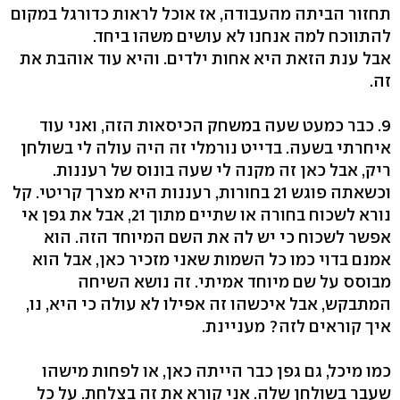
תחזור הביתה מהעבודה, אז אוכל לראות כדורגל במקום
להתווכח למה אנחנו לא עושים משהו ביחד.
אבל ענת הזאת היא אחות ילדים. והיא עוד אוהבת את
זה.
9. כבר כמעט שעה במשחק הכיסאות הזה, ואני עוד
איחרתי בשעה. בדייט נורמלי זה היה עולה לי בשולחן
ריק, אבל כאן זה מקנה לי שעה בונוס של רעננות.
וכשאתה פוגש 21 בחורות, רעננות היא מצרך קריטי. קל
נורא לשכוח בחורה או שתיים מתוך 21, אבל את גפן אי
אפשר לשכוח כי יש לה את השם המיוחד הזה. הוא
אמנם בדוי כמו כל השמות שאני מזכיר כאן, אבל הוא
מבוסס על שם מיוחד אמיתי. זה נושא השיחה
המתבקש, אבל איכשהו זה אפילו לא עולה כי היא, נו,
איך קוראים לזה? מעניינת.
כמו מיכל, גם גפן כבר הייתה כאן, או לפחות מישהו
שעבר בשולחן שלה. אני קורא את זה בצלחת. על כל