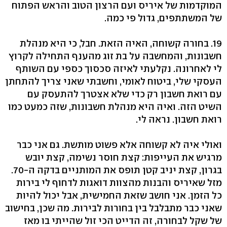
המוקדמות של איריס ועם הרצון הטוב והראש הפתוח
של המשתתפים, גדול פי כמה.
19. בחורה קשוחה, האיה הזאת. חבל, כי היא מנהלת
חשבונות, והמחשבה על בת זוג מהענף התחילה לקרוץ
לי לאחרונה. נקלעתי לאיזה סכסוך כספי עם השותף
העסקי שלי, ביטוח לאומי, וחשבתי שאני צריך להתחתן
עם רואת חשבון רק כדי שלא אצטרך להתעסק עם
השיט הזה. ואיה היא מנהלת חשבונות, שזה כמעט כמו
רואת חשבון. נראה לי.
ואולי איה לא קשוחה אלא פשוט מותשת. גם אני כבר
מרגיש את העייפות: קצת חוסר נשימה, קצת יובש
בגרון, קצת יניב קטן תופס את המותניים בדקה ה-70.
מזל שאיריס והבנות מהצוות דואגות לדחוף לי בירות
כל הזמן. אני חושב שזאת החמישית, אבל יכול להיות
שאני כבר מתבלבל בין בחורות לבירות. מה שכן, בחישוב
של שקל לבחורה, זה הדייט הכי זול שהייתי בו מאז