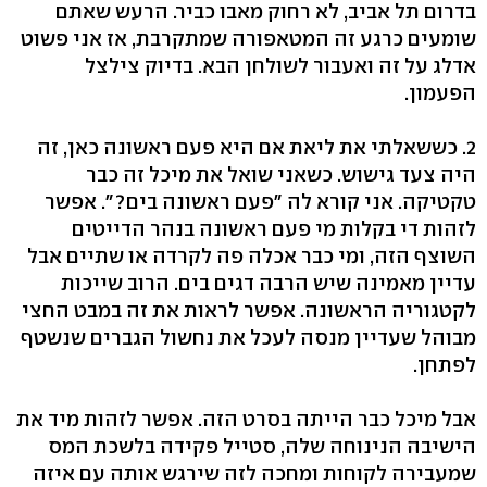
בדרום תל אביב, לא רחוק מאבו כביר. הרעש שאתם
שומעים כרגע זה המטאפורה שמתקרבת, אז אני פשוט
אדלג על זה ואעבור לשולחן הבא. בדיוק צילצל
הפעמון.
2. כששאלתי את ליאת אם היא פעם ראשונה כאן, זה
היה צעד גישוש. כשאני שואל את מיכל זה כבר
טקטיקה. אני קורא לה "פעם ראשונה בים?". אפשר
לזהות די בקלות מי פעם ראשונה בנהר הדייטים
השוצף הזה, ומי כבר אכלה פה לקרדה או שתיים אבל
עדיין מאמינה שיש הרבה דגים בים. הרוב שייכות
לקטגוריה הראשונה. אפשר לראות את זה במבט החצי
מבוהל שעדיין מנסה לעכל את נחשול הגברים שנשטף
לפתחן.
אבל מיכל כבר הייתה בסרט הזה. אפשר לזהות מיד את
הישיבה הנינוחה שלה, סטייל פקידה בלשכת המס
שמעבירה לקוחות ומחכה לזה שירגש אותה עם איזה