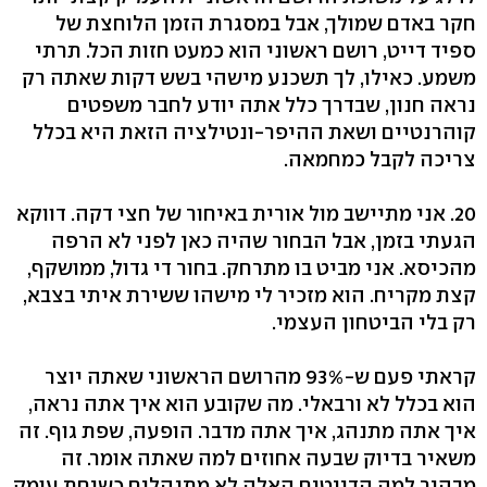
חקר באדם שמולך, אבל במסגרת הזמן הלוחצת של
ספיד דייט, רושם ראשוני הוא כמעט חזות הכל. תרתי
משמע. כאילו, לך תשכנע מישהי בשש דקות שאתה רק
נראה חנון, שבדרך כלל אתה יודע לחבר משפטים
קוהרנטיים ושאת ההיפר-ונטילציה הזאת היא בכלל
צריכה לקבל כמחמאה.
20. אני מתיישב מול אורית באיחור של חצי דקה. דווקא
הגעתי בזמן, אבל הבחור שהיה כאן לפני לא הרפה
מהכיסא. אני מביט בו מתרחק. בחור די גדול, ממושקף,
קצת מקריח. הוא מזכיר לי מישהו ששירת איתי בצבא,
רק בלי הביטחון העצמי.
קראתי פעם ש-93% מהרושם הראשוני שאתה יוצר
הוא בכלל לא ורבאלי. מה שקובע הוא איך אתה נראה,
איך אתה מתנהג, איך אתה מדבר. הופעה, שפת גוף. זה
משאיר בדיוק שבעה אחוזים למה שאתה אומר. זה
מבהיר למה הדייטים האלה לא מתנהלים כשיחת עומק