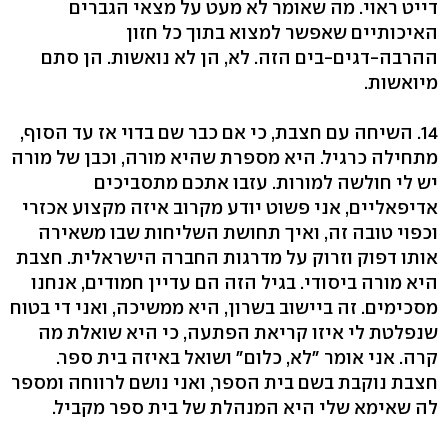
דייט ראוי. מה שאומר לא מעט על מצאי הגברים
האיכותיים שאפשר למצוא בתוך כל חזון
ההרבה-דגים-בים הזה. לא, הן לא נואשות. הן סתם
מיואשות.
14. השיחה עם חצבת, כי אם כבר שם בדוי אז עד הסוף,
מתחילה כרגיל. היא מספרת שהיא מורה, וכבן של מורה
יש לי חולשה למורות. עזבו אתכם מתסביכים
אדיפאליים, אני פשוט יודע מקרוב איזה מקצוע אכזרי
וכפוי טובה זה, ואיך תחושת השליחות שבו משאירה
אותו דפוק וזרוק על מדרגות החברה הישראלית. חצבת
היא מורה ביסודי. בגיל הזה הם עדיין חמודים, אנחנו
מסכימים. זה ביישוב בשרון, היא ממשיכה, ואני די בטוח
שנפלטת לי איזו קריאת הפתעה, כי היא שואלת מה
קרה. אני אומר "לא, כלום" ושואל באיזה בית ספר.
חצבת נוקבת בשם בית הספר, ואני נושם לרווחה ומספר
לה שאימא שלי היא המנהלת של בית ספר מקביל.