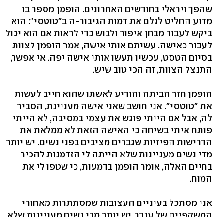
שהפך ויראלי בחודשים האחרונים. הופמן מספר בו
מדוע החליט לגלם את דמות הגיבור-ה ב"טוטסי": הוא
ביקש לעבור מבחן איפור ולבוש כדי לראות אם הוא יכול
לעבור כאישה. עשיתם אותי אישה, אמר הופמן לצוות
בסיום הטסט, עכשיו תעשו אותי אישה יפה. אי אפשר,
התנצל הצוות, זה הכי טוב שיש.
הופמן חזר הביתה והודיע לאשתו שהוא חייב לעשות
את "טוטסי". אני חושב שאני אישה מעניינת, הסביר
לה, אבל אם הייתי פוגש את עצמי במסיבה, לא הייתי
פותח איתי בשיחה כי האישה הזאת לא ממלאת את
הדרישות הפיזיות שגברים מציבים בפני נשים. יש יותר
מדי נשים מעניינות שלא הייתה לי הזדמנות להכיר
בחיים האלה, אומר הופמן בדמעות, כי שטפו לי את
המוח.
אני מסתכל בעיניים העצובות שמסתתרות מאחורי
המשקפיים של ענבר. יש יותר מדי נשים מעניינות שלא