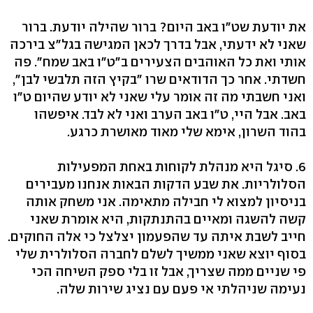
את יודעת שט"ו באב היום? ברור שהילה יודעת. ברור
שאני לא ידעתי, אבל בדרך לכאן המגישה בגל"צ בירכה
אותי ואת כל האוהבים הצעירים ב"ט"ו באב שמח". פה
חשדתי. אחר כך הדודאים שרו "בקיץ הזה תלבשי לבן",
ואני חשבתי מה זה אומר עלי שאני לא יודע שהיום ט"ו
באב. אבל היי, ט"ו באב הערב ואני לא לבד. איפשהו
בהוד השרון, אימא שלי מאוד מאושרת כרגע.
6. סיגל היא מנהלת לקוחות באחת המפעילות
הסלולריות. את שבע הדקות הבאות אנחנו מעבירים
בניסיון למצוא לי חבילה מתאימה. אני משחק אותה
קשה להשגה ומאיים בהתנתקות, היא אומרת שאני
חייב לשבת איתה עד שהפעמון יצלצל כי אלה החוקים.
בסוף יוצא שאני ממשיך לשלם לחברה הסלולרית שלי
פי שניים ממה שצריך, אבל זו בלי ספק השיחה הכי
נעימה שניהלתי אי פעם עם נציג שירות שלה.