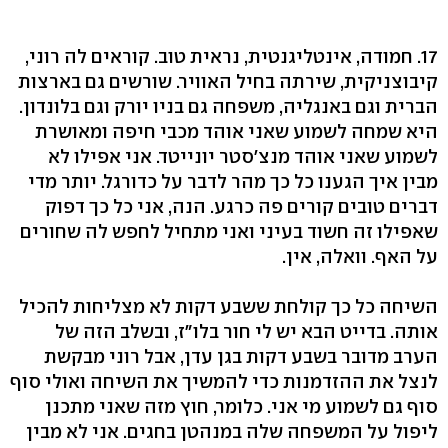
17. חמודה, אינטליגנטית, נראית טוב. קוראים לה רוני,
קיבוצניקית, שירתה בחיל האוויר. שורשים גם בארצות
הברית וגם באנגליה, משפחה גם בניו יורק וגם בלונדון.
היא שמחה לשמוע שאני אוהד מכבי חיפה ומאושרת
לשמוע שאני אוהד מנצ'סטר יונייטד. אני אפילו לא
מבין איך הגענו כל כך מהר לדבר על כדורגל. יותר מדי
דברים טובים קורים פה כרגע. הנה, אני כל כך דפוק
שאפילו זה חשוד בעיני ואני מתחיל לחפש לה שחורים
על האף. וואלה, אין.
השיחה כל כך קולחת ששבע דקות לא מצליחות להכיל
אותה. בדייט הבא יש לי חור בלו"ז, ובשלב הזה של
הערב מדובר בשבע דקות בגן עדן, אבל רוני מבקשת
לנצל את ההזדמנות כדי להמשיך את השיחה ואולי סוף
סוף גם לשמוע מי אני. כלומר, חוץ מזה שאני מתכנן
ליפול על המשפחה שלה במנהטן בחגים. אני לא מבין