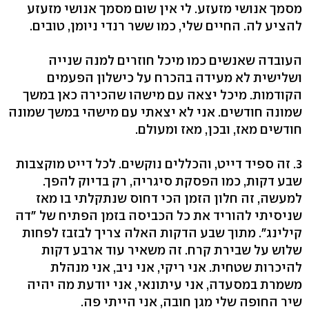
מסמך אנושי מזעזע. לי אין שום מסמך אנושי מזעזע
להציע לה. החיים שלי, כמו ששר רנדי ניומן, טובים.
העובדה שאנשים כמו מיכל חוזרים למנה שנייה
ושלישית לא מעידה בהכרח על כישלון הפעמים
הקודמות. מיכל יצאה עם מישהו שהכירה כאן במשך
שמונה חודשים. אני לא יצאתי עם מישהי במשך שמונה
חודשים מאז, ובכן, מאז ומעולם.
3. זה ספיד דייט, והכללים נוקשים. לכל דייט מוקצבות
שבע דקות, כמו הפסקת סיגריה, רק בדיוק להפך.
למעשה, זה חלון הזמן הכי דחוס שנתקלתי בו מאז
שניסיתי להוריד את כל הכביסה בזמן הפתיח של "דה
קילינג". מתוך שבע הדקות האלה צריך לבזבז לפחות
שלוש על שבירת קרח. זה משאיר עוד ארבע דקות
להיכרות שטחית. אני ריקי, אני ניב, אני מנהלת
משמרת במסעדה, אני עיתונאי, אני יודעת מה יהיה
שיר החופה שלי מגן חובה, אני הייתי פה.