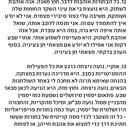
12. כל הבחורות אוהבות לדבר, חוץ מאנה. אנה אוהבת
לשתוק. היא נועצת בי את עיני השקד החומות שלה
ושותקת, משיבה עלי כפור סיבירי מצמית. אני לא יודע
איך להתמודד עם זה. אני מנסה לדובב אותה, שואל
אותה איפה היא גרה, במה היא עובדת. אבל אנה
אוהבת לשתוק. היא מעדיפה לשמוע אותי. אחרי שבע
דקות אני אפילו לא יודע אם מצאתי חן בעיניה. בסוף
הערב בדקתי. מצאתי חן בעיניה.
13. אוקיי, נועה ניצחה כרגע את כל הפעילות
ההומניטריות בסבב. היא מדריכה נערות במצוקה.
בהנחה שאימא תרזה לא מחכה לי באחד השולחנות
הבאים, נועה ניצחה. וחוץ מזה, היא הגיעה לכאן מבאר
שבע. פתאום יסמין מירושלים נשמעת כמו יסמין
מהבניין ממול. נועה מב"ש, ומיכל מהקריות, והחבורה
הירושלמית של יסמין, ועוד כמה בחורות פריפריאליות
- כל זה מצטבר לכדי מסה קריטית של בחורות שעשו
חתיכת דרך כדי למצוא את אהבת חייהן, או לפחות