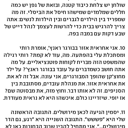
שולחן יש צלחת כיבוד קטנה, ובזאת של גפן יש כמה
חללים שמלמדים שמישהו חיסל את הביסלי. זה מה
שמפריד בין הילדים לגברים ובין הילדות לנשים: אתה
צריך להרגיש בבית כדי להרשות לעצמך לנהל דייט של
שבע דקות עם במבה בפה.
10. אני אחראית אזור בבורגר ראנץ', אומרת רותי
ומסתכלת עלי בהפתעה. מה, עוד לא קמת? רותי רגילה
שהמשפט הזה מבריח לקוחות פוטנציאליים. על מה
אתה חושב כשמדברים על עובד בבורגר ראנץ'? על ילד
מחוצ'קן שהופך המבורגרים, אני עונה. אבל זה לא את.
את אחראית אזור. את מנהלת עובדים, מסתובבת בין
הסניפים. זה לא אותו דבר. וחוץ מזה, את מבסוטה שם?
אז יופי. שיזדיינו כולם. איכשהו היא לא נראית מעודדת.
11. יסמין הגיעה לכאן מירושלים. התגובה הראשונה
שלי היא "פששש". התגובה השנייה היא "רגע, גם הדר
מירושלים...". אני מתחיל להבין שרוב הבחורות כאן לא