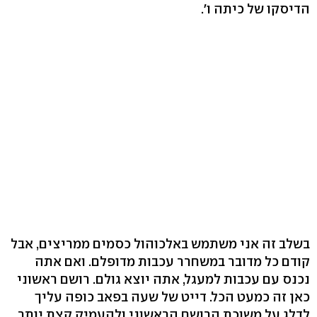
הדיסקו של כיתה ו'.
בשלב זה אני משתמש באלכוהול כסמים ממריצים, אבל
קודם כל מדובר במשחרר עכבות מדופלם. ואם אתה
נכנס עם עכבות למעגל, אתה יוצא גולם. רושם ראשוני
כאן זה כמעט הכל. דייט של שעה בפאב כופה עליך
לדלג על משוכת הרושם הראשוני ולהעמיק קצת יותר