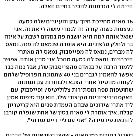
הייתה לי הזדמנות להכיר בחיים האלה.
16. מאיה מחייכת חיוך ענק והעיניים שלה כמעט
נעצמות כשזה קורה. זה לגמרי עושה לי את זה. אני
שואל אותה למה היא יושבת פה במקום לשבת על איזה
בר ולחלק טלפונים. היא אומרת שנמאס לה מזה. נמאס
לה מברים, נמאס לה מפייסבוק, נמאס לה מאתרי
היכרויות. נמאס לה כמעט מהכל. אני מבין אותה. אפשר
ללמוד הרבה על בנאדם מהפייסבוק שלו, אבל כמה כבר
אפשר להאמין לגברים בני 40 שתמונת הפרופיל שלהם
לקוחה מהטיול אחרי הצבא ולבחורות עם תמונות
שחושפות טפח ומסתירות צלוליטיס? ופייסבוק, עם
האקסהיביציוניזם הקיצוני שלו, הוא עוד טיפוס אמין
ליד אתרי שידוכים שבהם העמדת פנים היא קריטריון
קבלה. איך אומרת לי מאיה בטון של אחת שנפלה קורבן
להונאת פירמידה? "אני עם ג'יי דייט גמרתי".
בשביל בחורות כמו מאיה - שקצו בטורפנות של הברים,