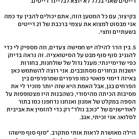
דייטים שאני בכלל לא יוצא לבליינד דייטים.
בקיצור, עם כל המטען הזה, אתם יכולים להבין עד כמה
אני מבסוט למצוא את עצמי ברכבת של 21 דייטים
בשעתיים וחצי.
5. בין הדר להילה יש חמישה צעדים, וזה מספיק לי כדי
להגניב סוף סוף מבט על הסיטואציה. זה נראה בדיוק
כפי שדימיינתי: מעגל גדול של שולחנות, בחורות
יושבות ובחורים מסתובבים. אני רוצה להשתמש כאן
באיזה דימוי פואטי כמו פרפרים שמרפרפים בין
הפרחים בגן, אבל האמת היא שזה יותר מזכיר לי את
מסיבות הכיתה מהיסודי, כשהבנות היו מצטופפות על
הספה במקלט של אמנון ואנחנו נדחפנו כמו בתור
לאודישנים של "כוכב נולד" רק כדי להזמין את אביבית
לסלואו. אני זכיתי, אגב.
הילה מאושרת לראות אותי מתקרב. "סוף סוף מישהו