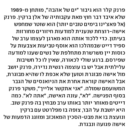
פרנק קלר הוא גיבור "ים של אהבה", מותחן מ-1989
שלא איבד דבר חוץ מאת עקבותיה של אלן ברקין. פרנק
(אל פאצ'ינו בימים טובים יותר) הוא שוטר שמחפש
אישה-רוצחת שנענית למודעות חיזורים מחורזות
בעיתון. כדי ללכוד אותה הוא מארגן לעצמו ערב של
ספיד דייט שבמהלכו הוא אוסף טביעות אצבעות על
כוסות יין משרשרת מתחלפת של נשים שענו למודעה
שפירסם. ברגע שולי לכאורה, שאין לו כל חשיבות
עלילתית אבל יש בו עוצמה רגשית נדירה, פרנק יושב
מול אישה מבוגרת וטוען שלא אכפת לו שהיא מבוגרת,
אבל האישה קוראת אחרת את הניואנסים של הגבר
המשועמם שמולה. "אני אתקשר אלייך", משקר פרנק
בסוף הפגישה. "לא", עונה האישה, "אתה לא". כמה
דייטים מאוחר יותר באותו ערב מבחין בה פרנק שוב.
היא יושבת על הבר, צופה בו מפלרטט עם ברקין
ונועצת בו את מבט-הסכין המאוכזב ומזוגג הדמעות של
אישה פגועה ונבגדת.