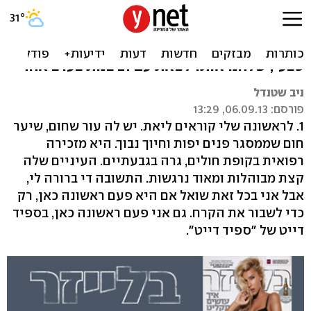
ספיד
ניב שטנדל ממש שונא בליינד דייטים. באופן
טבעי, שלחנו אותו לצאת עם 21 בנות בערב אחד
ניב שטנדל
פורסם: 06.09.13, 13:29
1. לראשונה שלי קוראים ליאת. יש לה עור שחום, שיער
חום שממסגר פנים יפות וחיוך נבוך. היא מזכירה
רפואית בקופת חולים, גרה בגבעתיים. העיניים שלה
קצת מבוהלות ומאוד נרגשות. התשובה די ברורה לי,
אבל אני בכל זאת שואל אם היא פעם ראשונה כאן, רק
כדי לשבור את הקרח. גם אני פעם ראשונה כאן, בספיד
דייט של "ספיד דייט".