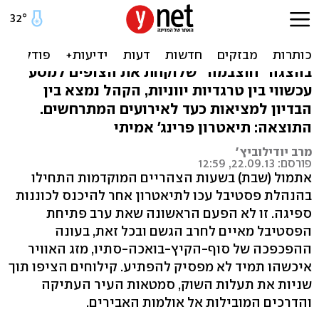
פסטיבל עכו: קהל יוצא למסע
בין טרגדיות
בהצגה "חוצבמה" שלוקחת את הצופים למסע
עכשווי בין טרגדיות יווניות, הקהל נמצא בין
הבדיון למציאות כעד לאירועים המתרחשים.
התוצאה: תיאטרון פרינג' אמיתי
מרב יודילוביץ'
פורסם: 22.09.13, 12:59
אתמול (שבת) בשעות הצהריים המוקדמות התחילו
בהנהלת פסטיבל עכו לתיאטרון אחר להיכנס לכוננות
ספיגה. זו לא הפעם הראשונה שאת ערב פתיחת
הפסטיבל מאיים לחרב הגשם ובכל זאת, בעונה
ההפכפכה של סוף-הקיץ-בואכה-סתיו, מזג האוויר
איכשהו תמיד לא מפסיק להפתיע. קילוחים הציפו תוך
שניות את תעלות השוק, סמטאות העיר העתיקה
והדרכים המובילות אל אולמות האבירים.