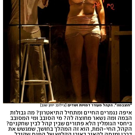
"חוצבמה". הקהל מעורר דמויות ושדים
(צילום: יוהן שגב)
איפה נגמרים החיים ומתחיל התיאטרון? מה גבולות
הבמה ומה נשאר מחוצה לה? מי הסובב ומי המסובב
ביחסי הגומלין הלא פתורים שבין קהל לבין שחקנים?
הקהל, החי-המת, הוא זה המהלך בחושך, שמגשש את
דרכו ומנסה להאיר באורו הקלוש של הפנס שקיבל