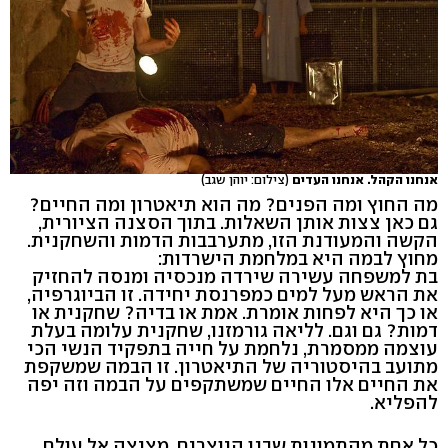
אנחנו הקהל. אנחנו העדים
(צילום: יוהן שגב)
מה החוץ ומה הפנים? מה הוא תיאטרון ומה החיים?
גם כאן צצות אותן השאלות. בתוך הסצנה הציורית,
הקשה והמעודנת הזו, מתערבבות הדמות והשחקנית.
מחוץ לבמה היא במלחמת הישרדות:
בת למשפחה עשירה שירדה מנכסיה ומנסה להחזיק
את הראש מעל למים כמפרנסת יחידה. זו הביוגרפיה,
או כך היא לפחות אומרת. אמת או בדיה? שחקנית או
דמות? גם וגם. לליאה גורמזנו, שחקנית עלומה בעלת
עוצמה ממסמרת, נלחמת על חייה בתפקיד הנשי הכי
מתועב בהיסטוריה של התיאטרון. זו הבמה שמשקפת
את החיים אלו החיים שמשתקפים על הבמה וזה יפה
להפליא.
כל אחת מהתמונות שבנו היוצרים, מציצה אל עולם