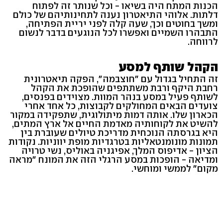
הכנות המתח היה בשיאו - וכל שנותר זה לפתוח
דלתות. אלוהי התיאטרון נענה לתחינותיהם של כולם
ומשך בחוטים וכך, שעה קלה לפני יריית הפתיחה,
התבהרו השמיים ואפשרו לכל הנוגעים בדבר לנשום
לרווחה.
הקהל שותף למסע
זה התחיל בגדול עם "חוצבמה", הפקה תיאטרונית
רחבת היקף ורבת משתתפים שהופכת את הקהל
לשותף פעיל במסע בנהר המוות. מצוידים בפנסים,
צועדים הבאים המחולקים לקבוצות, כל אחד אחרי
הכארון שלו. אותה דמות מיתולוגית, שתפקידה במקור
להשיט את לקוחותיה מאדמת החיים אל ארץ המתים,
היא בגרסתה הנוכחית מדריכת טיולים שעוברת בין
תמונות מונומנטאליות בטרגדיות מופת יווניות. נקודות
הציון - אדיפוס המלך, אפיגניה באוליס, נשי טרויה
ומדיאה - הופכות במסע הרגלי הזה את המונח "מראה
מקום" לממשי ומוחשי.