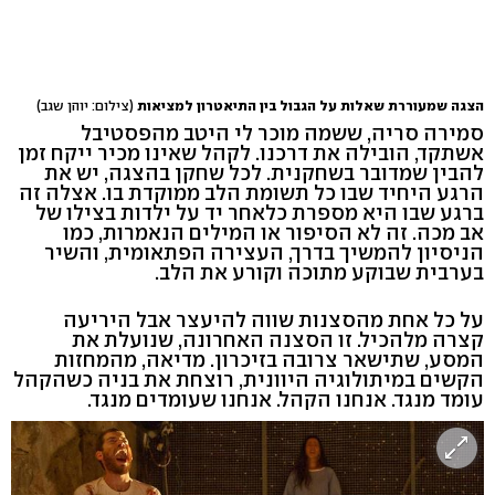
הצגה שמעוררת שאלות על הגבול בין התיאטרון למציאות
(צילום: יוהן שגב)
סמירה סריה, ששמה מוכר לי היטב מהפסטיבל
אשתקד, הובילה את דרכנו. לקהל שאינו מכיר ייקח זמן
להבין שמדובר בשחקנית. לכל שחקן בהצגה, יש את
הרגע היחיד שבו כל תשומת הלב ממוקדת בו. אצלה זה
ברגע שבו היא מספרת כלאחר יד על ילדות בצילו של
אב מכה. זה לא הסיפור או המילים הנאמרות, כמו
הניסיון להמשיך בדרך, העצירה הפתאומית, והשיר
בערבית שבוקע מתוכה וקורע את הלב.
על כל אחת מהסצנות שווה להיעצר אבל היריעה
קצרה מלהכיל. זו הסצנה האחרונה, שנועלת את
המסע, שתישאר צרובה בזיכרון. מדיאה, מהמחזות
הקשים במיתולוגיה היוונית, רוצחת את בניה כשהקהל
עומד מנגד. אנחנו הקהל. אנחנו שעומדים מנגד.