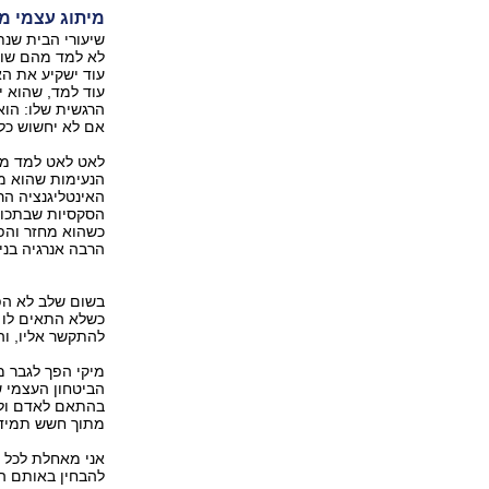
מיתוג עצמי מ
שיעורי הבית שנת
לא למד מהם שום
עוד ישקיע את הא
עוד למד, שהוא י
הרגשית שלו: הוא 
אם לא יחשוש כל
לאט לאט למד מיק
הנעימות שהוא מק
האינטליגנציה הר
הסקסיות שבתכונו
כשהוא מחזר והפס
הרבה אנרגיה בניס
בשום שלב לא הפך
כשלא התאים לו ל
להתקשר אליו, וה
מיקי הפך לגבר מ
הביטחון העצמי ש
בהתאם לאדם ולסי
מתוך חשש תמידי
אני מאחלת לכל ה
להבחין באותם ה