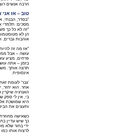
הרבה אנשים רוצ
טוב – אז אני 
"בסדר, הבנתי, א
מסכים: תלמדי או
"זה לא כל כך פש
הן לא מטומטמות
אוהבות גברים, ו
"אז מה זה להיות
עושה – אבל ממק
פרחים, מציע עז
בזמן – אתה עוש
תרצה אותך. משו
אינסופית.
'גבר' לעומת זא
אחר. הוא יחזר, 
האנרגיה שיקרין 
בי, אין לי ספק 
היא שמושכת אליו
ותעצים את הביט
כשאישה מחוזרת ע
כך שיש עדיין בח
ידי בחור שלא מע
לרצות אותו כמו ג