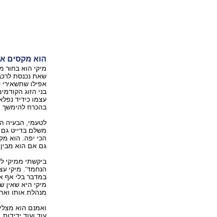
הוא מקסים אל
מיקי הוא בחור 
שאת נכנסת לרכב
אפילו שתשאירי ט
בני הזוג הקודמ
עצמו כידיד נפלא,
בהכרח להימשך אל
לטעמי, הבעיה המ
משלם בדייט גם כ
הכי יפה. הוא מק
גם אם הוא מבין 
ביקשתי ממיקי לע
הנחמד'. מיקי עצ
במדבר בלי אף א
מיקי היא שאין ש
מנהלת אותו ואת
ואמנם הוא מצליח
עוד ועוד ידידות,