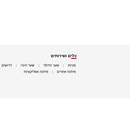
כלים ושירותים
מניות
שער הדולר
שער היורו
דרושים
|
|
|
|
פיתוח אתרים
פיתוח אפליקציות
|
|