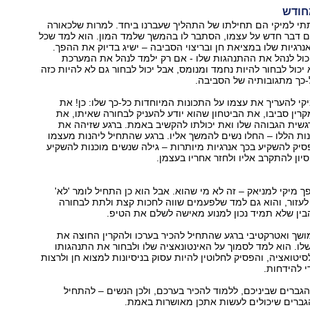
חודש
תי למיקי הם תחילתו של התהליך שעברנו ביחד. למרות שלכאורה
 דבר חדש על עצמו, הסתבר לו בהמשך שלמד המון. הוא למד שכל
נרגיות שלו במציאת חן ובריצוי הסביבה – ישיג בדיוק את ההפך.
כול לנהל את ההתנהגות שלו - אם רק ילמד לנהל את המערכת
יכול לבחור להיות נחמד ומנומס, אבל יכול לבחור גם לא להיות כזה
-כך מתגובותיה של הסביבה.
י להעריך את עצמו על התכונות המיוחדות כל-כך שלו: כן! את
רין סביבו, את הביטחון שהוא יודע להעניק לבחורה שאיתו, את
גשית הגבוהה שלו ואת יכולתו להקשיב באמת. ברגע שזיהה את
ת הללו – החלו נשים להמשך אליו. ברגע שהתחיל ליהנות מעצמו
יק להשקיע בכך אנרגיות מיותרות – גילה שנשים מוכנות להשקיע
יון להתקרב אליו ולחזר אחריו בעצמן.
 מיקי למניאק – זה לא מי שהוא. אבל הוא כן התחיל לומר 'לא'
עזור, והוא גם למד שלפעמים שווה לחכות קצת ולתת לבחורה
בין שלא תמיד נכון למנוע מאישה לשלם את הטיפ.
ושך ואטרקטיבי ברגע שהתחיל להכיר בערכו ולהקרין החוצה את
לו. הוא למד לסמוך על האינטונאציה שלו ולבחור את התנהגותו
טואציה, והפסיק לחלוטין להיות עסוק בניסיונות למצוא חן ולרצות
 להידחות.
גברים שביניכם, ללמוד להכיר בערכם, ולכן הנשים – להתחיל
גברים שיכולים לעשות אתכן מאושרות באמת.