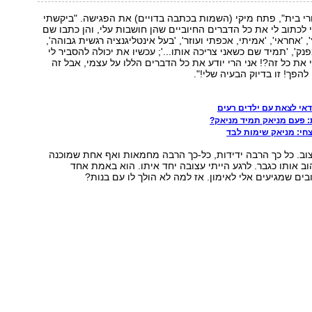
רי בית", פתח מיקי (השמות בכתבה בדויים) את הפגישה. "ביקשתי
 לכתוב לי את כל הדברים החיוביים שהן חושבות עלי, והן כתבו שם
, 'אחראי', 'אמיתי, אכפתי ועוזר', 'בעל אינטליגנציה רגשית גבוהה',
נק', 'תמיד שם כשאני צריכה אותו...'; עכשיו את יכולה להסביר לי
את כל זה?! אני הרי יודע את כל הדברים הללו על עצמי, אבל זה
להפך! זו בדיוק הבעיה שלי!".
 פעם מניאק תמיד מניאק?
חי: מניאק שימות לבד
עצוב. כל כך הרבה ידידות, כל-כך הרבה מחמאות ואף אחת שמוכנה
ב אותו כגבר. לרגע הייתי עצובה יחד איתו. הוא באמת אחד
בים שמגיעים אלי לאימון. אז למה לא הולך לו עם בנות?