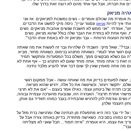
ים את חברתו, אבל אף אחד מהם לא רוצה זאת בדרך שלו.
אהיה מניאק
ת אומרת מה שכולם אומרים – נשים נמשכות למניאקים. אז אני
תי איך להיות
ונסגור עניין", ניסה מיקי לפשט את הדברים.
מניאק
וט", אמרתי. "אני ממש לא חושבת שנשים אוהבות מניאקים. נשים
, ואף אחת לא בוחרת את הגבר שלה בגלל שהוא מניאק. נשים
למרות הטעות הרווחת – גבר ומניאק זה לא באמת אותו הדבר".
 גבר?", שאל מיקי. השבתי לו שלהיות גבר זה לעשות את מה שאתה
ום רגשי אחר לגמרי. כשאתה מתנהג בנימוס, כשאתה מחזר, מביא
רה גם כשלא מבקשים ממך, משלם בכל המסעדות ומתקשר תמיד
ה זאת כי אתה פוחד. אתה פוחד שאם לא תתנהג כך – אף אחת לא
ם מה אתה מאמין שאין לך שום דבר אחר להציע מלבד נתינה
ת, יעשה לפעמים בדיוק את מה שאתה עושה - אבל ממקום רגשי
ישלם, יתקשר ויעזור, וכשיעשה את כל אלה, ירגיש שהוא מציאה.
סביבו תהיה של ביטחון עצמי, כאילו אמר בעצם – "אם את לא תרצי
שמישהי אחרת תרצה". האנרגיה הזו, שנובעת מהערכה עצמית גבוהה,
 נשים וגורמת להן להרגיש שהבחירה בגבר כמוהו תאדיר גם אותן,
חון העצמי שלהן.
ל ידי גבר כזה היא מתפעלת מן הנתינה שלו ומרגישה ברת מזל על
ורים כמוהו בסביבה. כשאישה מחוזרת, בדיוק באותה צורה אבל על
ריך את עצמו, היא אומרת: "איזה חמוד... חבל שאני לא מצליחה
בר".