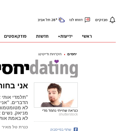
יחסים
היכרויות ודייטינג
אני בחור
"תלמדי אותי א
הדברים. "אני
לא מטומטמות,
כנראה שהייתי נחמד מדי
מניאק. נשים א
shutterstock
לא באמת אותו
כנרת טל מאיר
שתף בפייסבוק