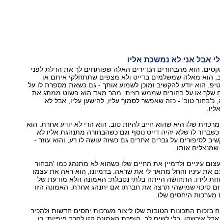
י אבל אני לא נמשכת אליו
מקסים. הוא מהבחורים הנדירים האלה שפותחים לך את הדלת לפני
, הוא מאלה שמשלמים בדייט ולא מצפים שתתחלקי איתם או
יפ. הוא יודע להקשיב ומוכן לשמוע אותך - גם כשאת מספרת לו על
ים שלך או על בחורים שממש רצית. מהר מאד הוא פשוט ממתג את
 כ'בחור טוב' - כזה שאפשר לסמוך עליו, להישען עליו, אבל לא
יו.
רכזית שלו היא שהוא חייב להיות טוב. הוא הרי לא יודע אחרת. הוא
שברור לו שלא יהיה דייט נוסף וגם כשהבחורה מתנהגת אליו לא
שיב לסיפורים על גברים אחרים גם כשזה עושה לו רע, והוא עוזר -
שמנצלים אותו.
צום עיניים ולדמיין את החיים שלו כשהוא לא מתנהג כמו 'הבחור
ם את עיניו והחל מתאר לי את שראה. בדמיונו, הוא ראה את עצמו
חת לידו. התחושה הייתה בלתי נסבלת: האמונה הלא מודעת של
ום סיכוי שמישהי תרצה את חברתו אם יתנהג אחרת. האמונה הזו
 מערכות היחסים שלו.
 בזכות התכונות הטובות שלו ליצור מערכות יחסים חדשות ולהכיר
 אבל איכשהו, בלי לשים לב, הופכת האמונה הזו לחרב פיפיות: כן,