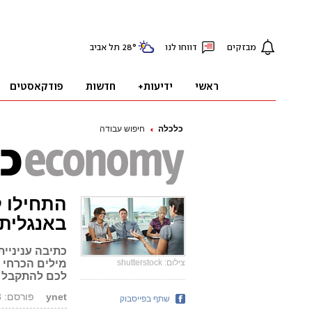
כלכלה
חיפוש עבודה
התחילו ל
באנגלית
כתיבה עניניית
צילום: shutterstock
מילים הכרחי -
לכם להתקבל 
ynet
פורסם: 13.10.13, 11:38
שתף בפייסבוק