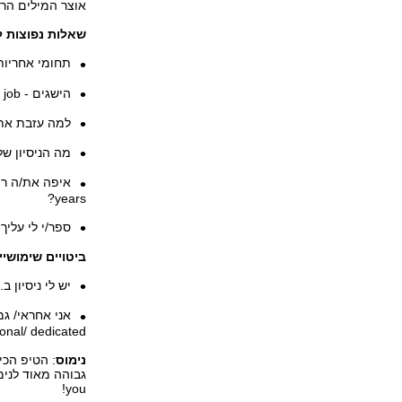
אוצר המילים הרלו
שאלות נפוצות ל
תחומי אחריות -  your duties/responsibilities
הישגים - What did you achieve in your previous job?
למה עזבת את המשרה הקודמת -
מה הניסיון שלך בתחום? - this field
years?
ספר/י לי עליך - me more about yourself
ביטויים שימושיי
יש לי ניסיון ב... - rience, I am experienced in
ional/ dedicated
נימוס
: הטיפ הכי
you!