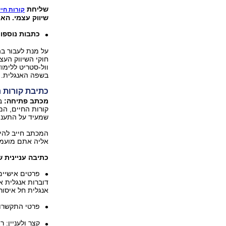
שליחת
קורות חיי
שיווק עצמי. הא
כתבות נוספו
על מנת לעבור בה
חוקי השיווק העצ
וול-סטריט ללימו
בשפה האנגלית. 
כתיבת קורות ח
מכתב פתיחה:
בא
שמעיד על התעניי
המכתב חייב להי
אליה אתם מועמד
כתיבה עניינית ש
פרטים אישיים
דוברות אנגלית אי
אנגלית חל איסור
פרטי התקשרות 
קצר ולעניין: 