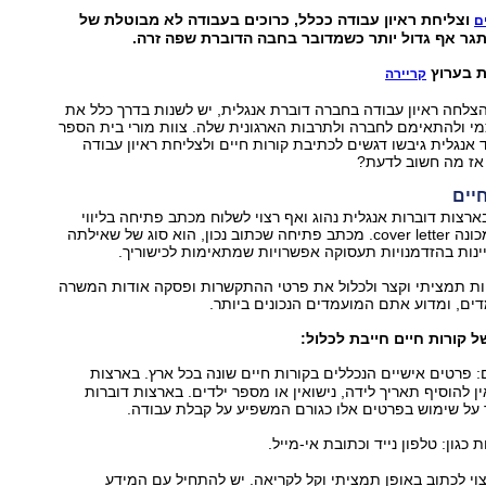
וצליחת ראיון עבודה ככלל, כרוכים בעבודה לא מבוטלת של
ם
תגר אף גדול יותר כשמדובר בחבה הדוברת שפה זרה.
ת בערוץ
קריירה
צלחה ראיון עבודה בחברה דוברת אנגלית, יש לשנות בדרך כלל את
מי ולהתאימם לחברה ולתרבות הארגונית שלה. צוות מורי בית הספר
ד אנגלית גיבשו דגשים לכתיבת קורות חיים ולצליחת ראיון עבודה
אז מה חשוב לדעת?
יים
רצות דוברות אנגלית נהוג ואף רצוי לשלוח מכתב פתיחה בליווי
קורות החיים, המכונה cover letter. מכתב פתיחה שכתוב נכון, הוא סוג של שאילתה
נות בהזדמנויות תעסוקה אפשרויות שמתאימות לכישוריך.
ות תמציתי וקצר ולכלול את פרטי ההתקשרות ופסקה אודות המשרה
ים, ומדוע אתם המועמדים הנכונים ביותר.
ל קורות חיים חייבת לכלול:
: פרטים אישיים הנכללים בקורות חיים שונה בכל ארץ. בארצות
ן להוסיף תאריך לידה, נישואין או מספר ילדים. בארצות דוברות
 על שימוש בפרטים אלו כגורם המשפיע על קבלת עבודה.
כגון: טלפון נייד וכתובת אי-מייל.
רצוי לכתוב באופן תמציתי וקל לקריאה. יש להתחיל עם המידע