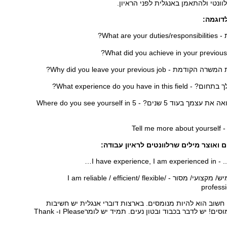
ונטי ולהתאמן באנגלית לפני הראיון.
דוגמה:
What are?
 Why did you leave your previous job?
What experience do you have in ?
איפה את/ה רואה את עצמך בעוד 5 שנים? - Where do you see yourself in 5
Tell 
ם ואוצר מילים שרלוונטים לראיון עבודה:
I have expe…
אני אחראי/ גמיש/ מקצועי/ מסור - I am reliable / efficient/ flexible/
profess
 חשוב הוא להיות מנומסים. בארצות דוברי אנגלית יש חשיבות
גבוהה מאוד לנימוסים! יש לדבר בכבוד ובטון נעים. תמיד יש לומרPlease ו- Thank