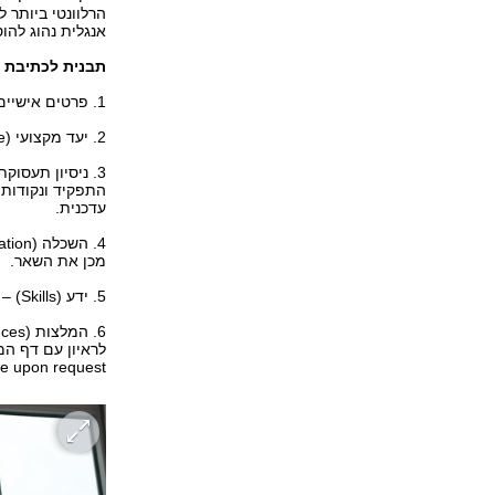
הרלוונטי ביותר ל
אנגלית נהוג להוסיף 
תבנית לכתיבת ק
1. פרטים אישיים (Personal Details) – שם, כתובת, טלפון ואי-מייל
2. יעד מקצועי (Objective) – משפט או שניים: למה את/ה מועמד מושלם למשרה.
התפקיד ונקודות
עדכנית.
מכן את השאר.
5. ידע (Skills) – יש לציין יכולות הקשורות למשרה כגון ידע בתוכנות, שפות, וכדומה.
לראיון עם דף המ
nces available upon request