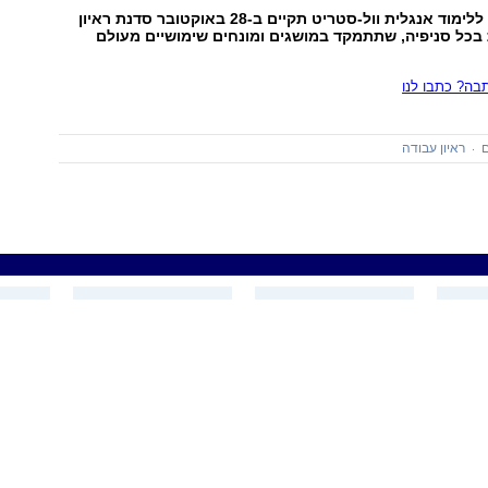
רשת בתי הספר ללימוד אנגלית וול-סטריט תקיים ב-28 באוקטובר סדנת ראיון
בכל סניפיה, שתתמקד במושגים ומונחים שימושיים מעולם
ה? כתבו לנו
ם
ראיון עבודה