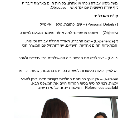
משל ניסיון עבודה נוכחי או אחרון. בקורות חיים בארצות דוברות
שורה ראשונית עם יעד אישי - Objective.
ו"ח באנגלית:
3. ניסיון תעסוקתי (Experience) – שם החברה, תאריך תחילת עבודה וסיומה,
 המתארות תחום אחריות והישגים. יש להתחיל עם המשרה הכי
4. השכלה (Education) - רצוי לדרג את ההיסטוריה ההשכלתית הכי עדכנית ולאחר
6. המלצות (References) – אין צורך בהוספת המלצות בקורות חיים. ניתן להגיע
לצות. רצוי להוסיף בסוף הקורות חיים את המשפט הבא:
Refere - המלצות יינתנו על פי דרישה.