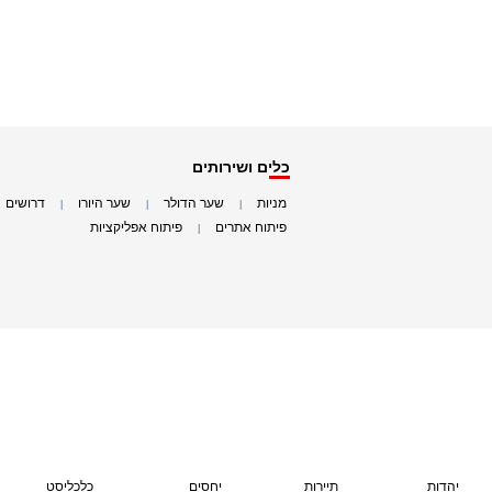
כלים ושירותים
מניות
שער הדולר
שער היורו
דרושים
|
|
|
|
פיתוח אתרים
פיתוח אפליקציות
|
|
יהדות
תיירות
יחסים
כלכליסט