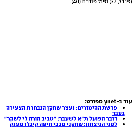
(פנדל, 37) ופול פוגבה (40).
עוד ב-ynet ספורט:
פרשת ההימורים: נעצר שחקן הנבחרת הצעירה
בעבר
דובר הפועל ת"א לשעבר: "טביב הורה לי לשקר"
לפני הניצחון: שחקני מכבי חיפה קיבלו מענק