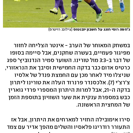
ג'וזפה רוסי חוגג על חשבון יובנטוס
(צילום: רויטרס)
במשחק המאוחר של הערב - אינטר הצליחה לחזור
מפיגור פעמיים, בעשרה שחקנים, אבל סיימה בסופו
של דבר ב-3:3 מול טורינו. השוער סמיר הנדנוביץ' ספג
כרטיס אדום כבר בדקה החמישית וסיבך את הנראזורי,
שניצלו מיד לאחר מכן עם החמצת פנדל של אלסיו
צ'רצ'י (7). אלכסנדר פרנרוד העלה את טורינו ליתרון
בדקה ה-21, אבל למרות היתרון המספרי פרדי גוארין
כבש במספרת ענקית את שער השוויון בתוספת הזמן
של המחצית הראשונה.
סירו אימובילה החזיר למארחים את היתרון, אבל אז
התעורר רודריגו פלאסיו והשלים מהפך אדיר עם צמד