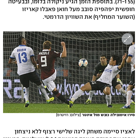
(55 ו-71). בתוספת הזמן הגיע ניקולה בלומו, ובבעיטה
חופשית יפהפיה סובב מעל חואן פאבלו קאריזו
(השוער המחליף) את השוויון הדרמטי.
סירו אימובילה כובש מול אינטר
(צילום: רויטרס)
לאציו סיימה משחק ליגה שלישי רצוף ללא ניצחון