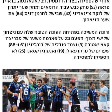
אחרי שהפסידה בצורה דרמטית 2:1 לאטאלנטה. בראיין
פראה (53) מחק כבש עבור הרומאים ומחק שער יתרון
של לוקה צ'יגאריני (42), שבישל לחרמן דניס (84) את
שער הניצחון.
ורונה המשיכה בפתיחת העונה הטובה שלה עם ניצחון
שלישי רצוף, הפעם 2:3 על פארמה משער של פבריציו
קאצ'יאטורה (9) וצמד פנדלים של ז'ורג'יניו (61 ו-88).
שערים של מרקו פאולו (19) ואנטוניו קסאנו (25) לא
הספיקו למפסידה.