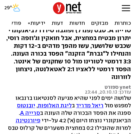
פיורנטינה הדהימה את
יובנטוס: מ-2:0 ל-2:4
סרייה A: טבס (פנדל) ופוגבה סידרו לביאנקונרי
יתרון מבטיח במחצית, אבל חואקין וג'וזפה רוסי,
שכבש שלושער, עשו מהפך מדהים ב-12 דקות
והנחילו ל"גברת" הזקנה" הפסד בכורה העונה.
3:3 דרמטי לטורינו מול 10 שחקנים של אינטר.
הפסד דרמטי ללאציו 2:1 לאטאלנטה, ניצחון
לוורונה
ynet ספורט
עודכן: 20.10.13, 23:44
שלושה ימים לפני שהיא מגיעה לסנטיאגו ברנבאו
למפגש מול
ריאל מדריד
ב
ליגת האלופות
,
יובנטוס
ספגה את הפסד הבכורה שלה העונה ב
סרייה A
.
הביאנקונרי נוצחו היום (א') 4:2 על-ידי
פיורנטינה
למרות שהובילו 0:2 במחצית משערים של קרלוס טבס