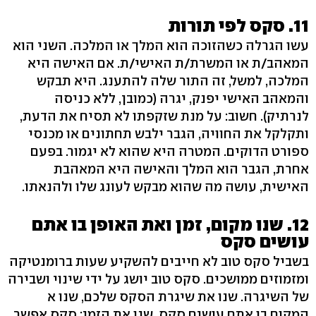
11. סקס לפי תורות
עשו הגרלה כשהזוכה הוא המלך או המלכה. השני הוא
המאהב/ת או המשרת/ת האישי/ת. אם האישה היא
המלכה, למשל, זה התור שלה להתענג. היא תבקש
והמאהב האישי יפנק, יגרה (כמובן, ללא כניסה
לנרתיק). חשוב: על מנת שזקפתו לא תסיח את הדעת,
ותקלקל את החוויה, הגבר ילבש תחתונים או מכנסי
ספורט הדוקים. המטרה היא שהוא לא יגמור. בפעם
אחרת, הגבר הוא המלך והאישה היא המאהבת
האישית, עושה מה שהוא מבקש לעונג שלו ולהנאתו.
12. שנו מקום, זמן ואת האופן בו אתם
עושים סקס
בשביל סקס טוב לא חייבים להשקיע שעות ברומנטיקה
ומזמוזים ממושכים. סקס טוב יושג על ידי שינוי ושבירה
של השיגרה. שנו את שיגרת הסקס שלכם, שנו א
המקום בו אתם עושים סקס, שנו את הזמן: סקס אפשר