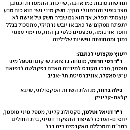
תחושות טובות כמו אהבה, שייכות, התמסרות וכמובן
מצב גופני והורמונלי תקין. חשק מיני נשי הוא כוח טבע
עוצמתי ונפלא, אך הוא גם שביר. חשק של אישה לא
יתפתח ממקום של כאב או יובש נרתיקי, מתסכול בגלל
חוסר אורגזמה, מכעסים כלפי בן הזוג, מדימוי עצמי
נמוך ומתחושות נפשיות שליליות.
ייעוץ מקצועי לכתבה:
ד"ר רפי חרותי,
מומחה ברפואת שיקום ומטפל מיני
מוסמך, מרכז הקורס למיניות האדם בפקולטה לרפואה
ע"ש סאקלר, אוניברסיטת תל-אביב
גילה ברונר,
מנהלת השרות הסקסולוגי, שיבא
קלאס-קליניק
ד"ר דניאל וטלמן,
סקסולוג קליני, מטפל מיני מוסמך,
יחסים-המרכז לשיפור התפקוד המיני, בית החולים
רמב"ם והמכללה האקדמית בית ברל