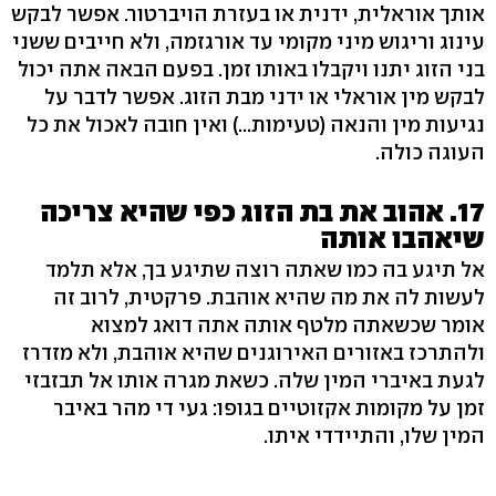
אותך אוראלית, ידנית או בעזרת הויברטור. אפשר לבקש
עינוג וריגוש מיני מקומי עד אורגזמה, ולא חייבים ששני
בני הזוג יתנו ויקבלו באותו זמן. בפעם הבאה אתה יכול
לבקש מין אוראלי או ידני מבת הזוג. אפשר לדבר על
נגיעות מין והנאה (טעימות...) ואין חובה לאכול את כל
העוגה כולה.
17. אהוב את בת הזוג כפי שהיא צריכה
שיאהבו אותה
אל תיגע בה כמו שאתה רוצה שתיגע בך, אלא תלמד
לעשות לה את מה שהיא אוהבת. פרקטית, לרוב זה
אומר שכשאתה מלטף אותה אתה דואג למצוא
ולהתרכז באזורים האירוגנים שהיא אוהבת, ולא מזדרז
לגעת באיברי המין שלה. כשאת מגרה אותו אל תבזבזי
זמן על מקומות אקזוטיים בגופו: געי די מהר באיבר
המין שלו, והתיידדי איתו.