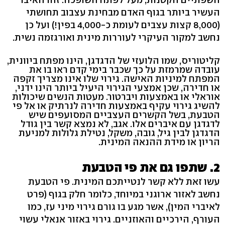
העשיר ביותר בגוף האדם מבחינת עצבוב תחושתי
(8,000 קצות עצבים לעומת כ-4,000 בפין!) ועל כן
נחשב למקור העיקרי לעוררות מינית ואורגזמה נשית.
קליטוריס, שמו הלועזי של הדגדגן, הינו מפתח ביוונית,
עובדה שמרמזת על כך שכבר בימי קדם ראו בו את
המפתח למיניות האישה. גירוי שלו אינו מצריך זקפה
או חדירה, שכן אמצעי הגירוי היעיל ביותר הינו ידני,
אוראלי או באמצעות ויברטור. מעטות הנשים שיכולות
להשיג גירוי עקיף באמצעות חדירה לנרתיק או אל פי
הטבעת, בשל הקשרים העצביים המסועפים שיש
לדגדגן עם איברים אלו. אגב, לא נמצא קשר בין גודל
הדגדגן לבין גיל, גובה, משקל, נטילת גלולות למניעת
הריון או מידת ההנאה המינית.
2. שתפו גם את פי הטבעת
עשו זאת ללא קשר לנטייתכם המינית. פי הטבעת
נחשב לאזור ארוגני במיוחד, כלומר חלק בגוף (פרט
לאיברי המין), אשר מגע בו גורם גירוי מיני עז, כמו
העורף, הירכיים והאוזניים. גירוי באזור אנאלי עשוי