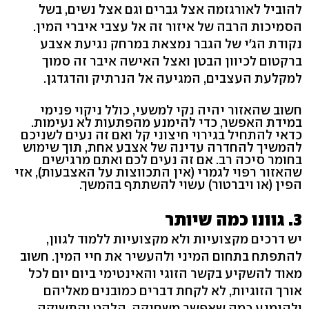
להוביל לאורגזמה אצל גברים וגם אצל נשים, בשל
הסמיכות הרבה של איזור זה אל עצבי איברי המין.
נקודת הג'י של הגבר נמצאת במרחק נגיעת אצבע
ברקטום לכיוון הבטן ואצל האישה איבר זה סמוך
למקלעת העצבים, המגיעה אל הנרתיק והדגדגן.
חשוב שהאזור יהיה נקי למשעי, כולל ניקוי פנימי
במידת האפשר, כדי להימנע מהפתעות לא נעימות.
כדאי להתחיל בגירוי חיצוני קל ואם זה נעים לשניכם
להמשיך להחדרה עדינה של אצבע אחת, תוך שימוש
בחומר סיכה רב. אם זה נעים לכם ואתם מרגישים
שהאזור רפוי לגמרי (אין התכווצות על האצבעות), אזי
הפין (או ויברטור) עשוי להשתתף בהמשך.
3. גוונו כמה שיותר
יש דרכים מקצועיות ולא מקצועיות ללמוד לגוון,
להתפתח בתחום המיני ולהעשיר את חיי המין. חשוב
מאוד להשקיע בקשר הזוגי והאינטימי ביום יום לכל
אורך הזוגיות, לא לקחת דברים כמובנים מאליהם
ולהימנע כמה שאפשר משחיקה. הלהט והתשוקה