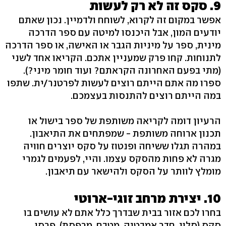
9. סקס זה לא רק לעשות
אפשר במקום זה לקרוא, לשוחח ולדמיין. נכון שאתם
יודעים המון, אבל היכנסו למיטה עם ספר הדרכה
מינית, ספר על מיניות הגבר או האישה, או ספר הדרכה
לתנוחות. קחו פרק שמעניין אתכם. הקריאו אחד לשני
(מתי בפעם האחרונה הקראתם? ועוד חומר מיני?).
ספרו מה אתם הייתם רוצים לעשות לפרטנר/ית. שתפו
במה הייתם רוצים להתנסות בעצמכם.
הרעיון דומה לקריאה משותפת של ספר בישול או
תכנון ארוחה משותפת - שמפתחים את התיאבון.
במהרה תגלו ששיחה ופנטוז על סקס יוצרים חוויה
מגרה לא פחות מהסקס עצמו. והיי, לפעמים לגמרי
מומלץ לוותר על הסקס ולהישאר עם תיאבון.
10. יצירת מרחב זוגי-ארוטי
בחרו לכם אזור בבית שבדרך כלל אתם לא עושים בו
סקס (סלון, חדר אמבטיה, מטבח, מרפסת). פרסו