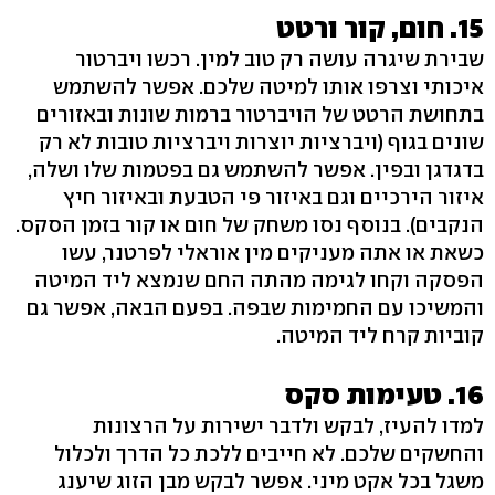
15. חום, קור ורטט
שבירת שיגרה עושה רק טוב למין. רכשו ויברטור
איכותי וצרפו אותו למיטה שלכם. אפשר להשתמש
בתחושת הרטט של הויברטור ברמות שונות ובאזורים
שונים בגוף (ויברציות יוצרות ויברציות טובות לא רק
בדגדגן ובפין. אפשר להשתמש גם בפטמות שלו ושלה,
איזור הירכיים וגם באיזור פי הטבעת ובאיזור חיץ
הנקבים). בנוסף נסו משחק של חום או קור בזמן הסקס.
כשאת או אתה מעניקים מין אוראלי לפרטנר, עשו
הפסקה וקחו לגימה מהתה החם שנמצא ליד המיטה
והמשיכו עם החמימות שבפה. בפעם הבאה, אפשר גם
קוביות קרח ליד המיטה.
16. טעימות סקס
למדו להעיז, לבקש ולדבר ישירות על הרצונות
והחשקים שלכם. לא חייבים ללכת כל הדרך ולכלול
משגל בכל אקט מיני. אפשר לבקש מבן הזוג שיענג