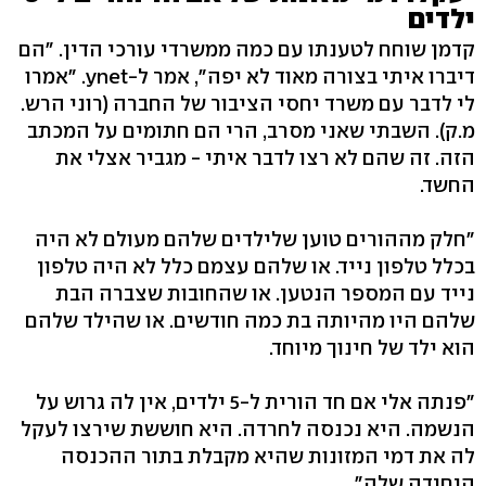
ילדים
קדמן שוחח לטענתו עם כמה ממשרדי עורכי הדין. "הם
דיברו איתי בצורה מאוד לא יפה", אמר ל-ynet. "אמרו
לי לדבר עם משרד יחסי הציבור של החברה (רוני הרש.
מ.ק). השבתי שאני מסרב, הרי הם חתומים על המכתב
הזה. זה שהם לא רצו לדבר איתי - מגביר אצלי את
החשד.
"חלק מההורים טוען שלילדים שלהם מעולם לא היה
בכלל טלפון נייד. או שלהם עצמם כלל לא היה טלפון
נייד עם המספר הנטען. או שהחובות שצברה הבת
שלהם היו מהיותה בת כמה חודשים. או שהילד שלהם
הוא ילד של חינוך מיוחד.
"פנתה אלי אם חד הורית ל-5 ילדים, אין לה גרוש על
הנשמה. היא נכנסה לחרדה. היא חוששת שירצו לעקל
לה את דמי המזונות שהיא מקבלת בתור ההכנסה
היחידה שלה".