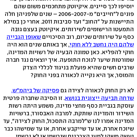
יוסיפו לכך סייגים. איקיוטק מתחכמים משום שהם
פונים ל"חייבים" מ-2006-2007 – שנים שלפניהן חלה
התיישנות על "החוב" ועד סביבות 2011. אחרי כן במילא
התמעטו הרישומים לשירותים. איקיוטק בעצם גובה
כסף על שירותים שכיום, רוב הסיכויים
שאופן הגבייה
שלהם היה נחשב ללא חוקי
, אך באותם שנים הוא היה
חוקי להפליא. כאן טמונה הבעיה של רשויות המדינה,
שמורטות שיער לנוכח התופעה. איך יוצאים נגד חברה
שרבים חשים שהיא פועלת בניגוד לכללי הצדק
והמוסר, אך היא נקייה לכאורה בפני החוק?
לא רק החוק לכאורה לצידה גם
פסיקה של ביהמ"ש,
שדחה תביעה ייצוגית בנושא
. זו הסיבה שחברה פרטית
עוסקת בגביית כסף מחצי מדינה, משמע היתה רשות
השידור והמדינה שותקת. למרבה האבסורד, ברשויות
המדינה אמרו לנו ש"למרבה התסכול, החוק לצידה", עד
שיוכח אחרת, או עד שייקבע אחרת, או עד שמישהו כבר
יעשה משהו למען הצרכנים שנרשמו או לא נרשמו