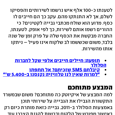
לטענתו כ-100 אלף איש נרשמו לשירותים והפסיקו
לשלם, אך לא התנתקו מהם. עקב כך הם חייבים לו
כסף. מדוע הוא שולח מכתבי גבייה לקטינים? כי
ההורים רשמו אותם לשירות, כך לפי אופק. לטענתו,
החברה מבקשת את הכסף שלה על פרק זמן של שנה
בלבד, משום שכששמו לב שלקוח אינו פעיל – ניתקו
אותו מהשירות.
תופעה: חיילים חייבים אלפי שקל לחברות
הסלולר
קיבלתם SMS שזכיתם? אל תתפתו
"למרות שאין לנו טלוויזיה נקנסנו ב-5,400 ש'"
המבצע מתוחכם
למה המבצע של איקיוטק כה מתוחכם? משום שבמשרד
התקשורת הגבילו את הגבייה על שירותי תוכן
באמצעות הסלולר ב-2011. גבייה כזאת מותרת כיום רק
באישור מפורש של הלקוח וברשות להגנת הצרכן עוד