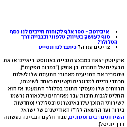
איקיוטק - 100 אלף לקוחות חייבים לנו כסף
סוף לעושק בשיווק טלפוני ובגבייה דרך
הסלולר?
צריכים עזרה?
כיתבו לנו ונסייע
איקיוטק יצאה במבצע הגבייה באוגוסט. ריאיינו אז את
הבעלים של החברה, בן אופק ("במרום הפקות"),
שהסביר את המניעים מאחורי התעוזה שלו לשלוח
מכתבי גבייה למבוגרים וקטינים כאחד. לשיטתו,
הרווחים שלו מעסקי התוכן בסלולר התמעטו, אז הוא
החליט לגבות חובות עבר מאזרחים שלכאורה נרשמו
לשירותי התוכן שלו באינטרנט ובסלולרי (מחדשות
בידור, ועד הרשאה ללו"ז האודישנים של ישראל –
השירותים רבים ומגוונים
, עבור חלקם הגביינה נעשתה
דרך יוניסל).