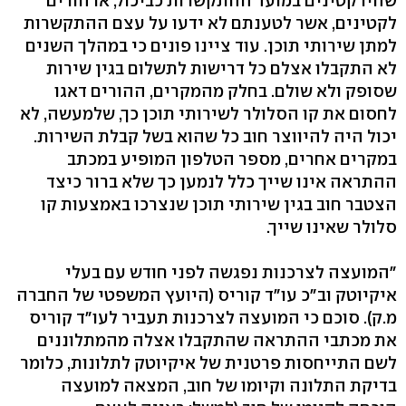
שהיו קטינים במועד ההתקשרות כביכול, או הורים
לקטינים, אשר לטענתם לא ידעו על עצם ההתקשרות
למתן שירותי תוכן. עוד ציינו פונים כי במהלך השנים
לא התקבלו אצלם כל דרישות לתשלום בגין שירות
שסופק ולא שולם. בחלק מהמקרים, ההורים דאגו
לחסום את קו הסלולר לשירותי תוכן כך, שלמעשה, לא
יכול היה להיווצר חוב כל שהוא בשל קבלת השירות.
במקרים אחרים, מספר הטלפון המופיע במכתב
ההתראה אינו שייך כלל לנמען כך שלא ברור כיצד
הצטבר חוב בגין שירותי תוכן שנצרכו באמצעות קו
סלולר שאינו שייך.
"המועצה לצרכנות נפגשה לפני חודש עם בעלי
איקיוטק וב"כ עו"ד קוריס (היועץ המשפטי של החברה
מ.ק). סוכם כי המועצה לצרכנות תעביר לעו"ד קוריס
את מכתבי ההתראה שהתקבלו אצלה מהמתלוננים
לשם התייחסות פרטנית של איקיוטק לתלונות, כלומר
בדיקת התלונה וקיומו של חוב, המצאה למועצה