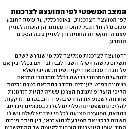
המצב המשפטי לפי המועצה לצרכנות
לפי המועצה הצרכנות, "באופן כללי, על עוסק התובע
סכום מ'לקוח' הנטל להוכיח טענתו; הן הוכחה לעניין
עצם ההתקשרות החוזית והן לעניין גובה הסכום
הנתבע.
"המועצה לצרכנות ממליצה לכל מי שנדרש לשלם
תשלום כלשהו ויש לו השגה לגביו (בין אם בכלל ובין אם
על גובה הסכום או היקף השירות שקיבל) שלא
להתעלם ממכתבי דרישה בכלל וממכתבי התראה
רשמיים בפרט. לעיתים, מדובר בהתראה בטרם נקיטת
הליכי הוצל"פ ותגובת הצרכן עשויה להיות הזדמנות
אחרונה לשכנע את הדורש בהעדר חוב בטרם הזדקקות
להליכים משפטיים העלולים לעלות בסכומים ניכרים.
בהתאם, המועצה מציעה לכל מי שנדרש לשלם ויש לו
השגות לבקש את המידע לו הוא זכאי, בין היתר, פירוט
החוב, אופן היווצרותו הוכחות לקיומה של ההתקשרות