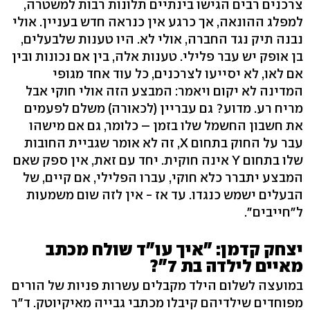
צרכנים רבים הגישו בינתיים תלונות רבות למשטרה,
למפלג ההונאה, אך כרגע אין כנראה חדש בעניין. אולי
נבנה תיק נגד החברה, אולי לא. היו טענות שלבעלים,
בן אופק יש עבר פלילי. טענות אלה, בין אם נכונות ובין
אם לאו, לא יסייעו לצרכנים, כל עוד אחד מגופי
המדינה לא יקום ויאמר: המבצע הזה אולי חוקי אבל
מריח רע. מדוע? גם עבריין (לכאורה) משלם לפעמים
את חשבון החשמל שלו בזמן – כלומר, גם אם מישהו
עבר על החוק בתחום X, זה לא אומר שגביית החובות
שלו בתחום Y אינה חוקית. יחד עם זאת, אין ספק שאם
המבצע יתברר כלא חוקי, עברו הפלילי, אם קיים, של
הבעלים ישמש כנגדו. עד אז - אין לזה שום משמעות
ל"חייבים".
יצחק קדמן: "איך עו"ד שולח מכתב
מאיים לילדה בת 7"?
במועצה לשלום הילד מקבלים עשרות פניות של הורים
מפוחדים שילדיהם קיבלו מכתבי גבייה מאיקיוטק. ד"ר