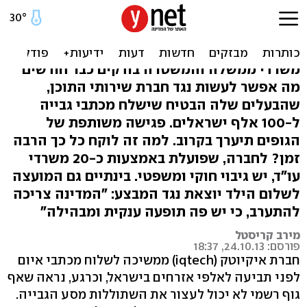
רשויות המדינה מנסות לפעול
נגד איקיוטק
משרדי ממשלה והמשטרה בודקים כבר חודשים
מה אפשר לעשות נגד חברת שירותי התוכן,
שהבעלים שלה הבטיח שישלח מכתבי גבייה
ל-100 אלף ישראלים. פגישה משותפת של
הגופים תיערך בקרוב. למה זה לוקח כל כך הרבה
זמן? לחברה, שפועלת באמצעות כ-20 משרדי
עו"ד, יש גיבוי חוקי ומשפטי. בינתיים גם המועצה
לשלום הילד יוצאת נגד המבצע: "המדינה צריכה
להתערב, כי יש פה תופעה ענקית ומבהילה"
מירב קריסטל
פורסם: 24.10.13, 18:37
חברת איקיוטק (iqtech) ממשיכה לשלוח מכתבי איום
לפני תביעה לאלפי אזרחים בישראל, וכרגע, נראה שאף
גוף רשמי לא יכול לעצור את השתוללות מסע הגבייה.