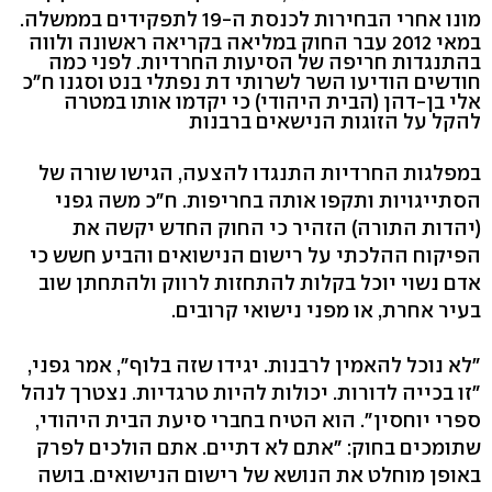
מונו אחרי הבחירות לכנסת ה-19 לתפקידים בממשלה.
במאי 2012 עבר החוק במליאה בקריאה ראשונה ולווה
בהתנגדות חריפה של הסיעות החרדיות. לפני כמה
חודשים הודיעו השר לשרותי דת נפתלי בנט וסגנו ח"כ
אלי בן-דהן (הבית היהודי) כי יקדמו אותו במטרה
להקל על הזוגות הנישאים ברבנות
במפלגות החרדיות התנגדו להצעה, הגישו שורה של
הסתייגויות ותקפו אותה בחריפות. ח"כ משה גפני
(יהדות התורה) הזהיר כי החוק החדש יקשה את
הפיקוח ההלכתי על רישום הנישואים והביע חשש כי
אדם נשוי יוכל בקלות להתחזות לרווק ולהתחתן שוב
בעיר אחרת, או מפני נישואי קרובים.
"לא נוכל להאמין לרבנות. יגידו שזה בלוף", אמר גפני,
"זו בכייה לדורות. יכולות להיות טרגדיות. נצטרך לנהל
ספרי יוחסין". הוא הטיח בחברי סיעת הבית היהודי,
שתומכים בחוק: "אתם לא דתיים. אתם הולכים לפרק
באופן מוחלט את הנושא של רישום הנישואים. בושה