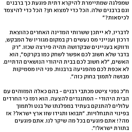
שמפלגה שמתיימרת להיקרא דתית פוגעת כך ברבנים
וגם ברבנים שלה. הכל כדי למצוא חן? הכל כדי להיצמד
לכיסאות?"
לדבריו, לא ייתכן ששרותי המדינה האחרים כהוצאת
דרכון וענייני מס נעשים רק במקום מגוריו של המבקש,
ודווקא בעניינים שבקדושה תהיה פירצה שכזו. "רק
בדבר שלא חשוב לכם אפשר לשחק כמו בקרקס", הוא
האשים, "לא חשוב לכם בבית היהודי הנושאים הדתיים.
לא אכפת לכם מהפגיעה ברבנות. פני היו מסמיקות
מבושה לתמוך בחוק כזה".
ח"כ גפני ציטט מכתבי רבנים - בהם כאלה המזוהים עם
הבית היהודי - המתנגדים להצעה. הוא רמז כי החרדים
עלולים להתנקם בעתיד במפלגתו של בנט ולתמוך
בפינוי התנחלויות. "תבואו ותגידו שזו ארץ ישראל? אז
מה?! אתם פוגעים בכל מה שיקר לנו. אתם פוגעים
בתורת ישראל!".