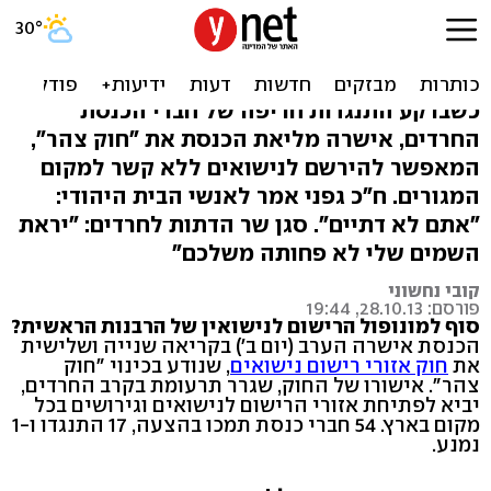
אושר: אפשר להירשם
לנישואים בכל מקום
כשברקע התנגדות חריפה של חברי הכנסת
החרדים, אישרה מליאת הכנסת את "חוק צהר",
המאפשר להירשם לנישואים ללא קשר למקום
המגורים. ח"כ גפני אמר לאנשי הבית היהודי:
"אתם לא דתיים". סגן שר הדתות לחרדים: "יראת
השמים שלי לא פחותה משלכם"
קובי נחשוני
פורסם: 28.10.13, 19:44
סוף למונופול הרישום לנישואין של הרבנות הראשית?
הכנסת אישרה הערב (יום ב') בקריאה שנייה ושלישית
את
חוק אזורי רישום נישואים
, שנודע בכינוי "חוק
צהר". אישורו של החוק, שגרר תרעומת בקרב החרדים,
יביא לפתיחת אזורי הרישום לנישואים וגירושים בכל
מקום בארץ. 54 חברי כנסת תמכו בהצעה, 17 התנגדו ו-1
נמנע.