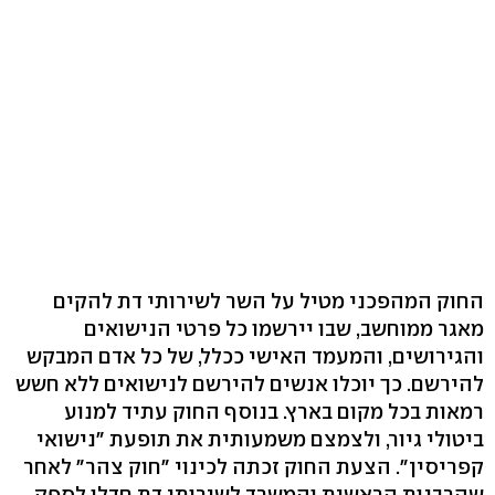
החוק המהפכני מטיל על השר לשירותי דת להקים
מאגר ממוחשב, שבו יירשמו כל פרטי הנישואים
והגירושים, והמעמד האישי ככלל, של כל אדם המבקש
להירשם. כך יוכלו אנשים להירשם לנישואים ללא חשש
רמאות בכל מקום בארץ. בנוסף החוק עתיד למנוע
ביטולי גיור, ולצמצם משמעותית את תופעת "נישואי
קפריסין". הצעת החוק זכתה לכינוי "חוק צהר" לאחר
שהרבנות הראשית והמשרד לשירותי דת חדלו לספק