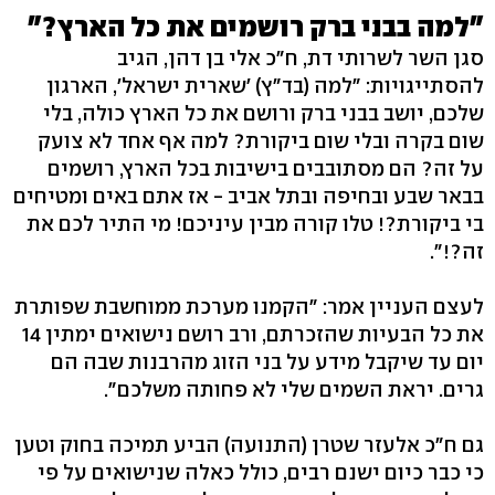
"למה בבני ברק רושמים את כל הארץ?"
סגן השר לשרותי דת, ח"כ אלי בן דהן, הגיב
להסתייגויות: "למה (בד"ץ) 'שארית ישראל', הארגון
שלכם, יושב בבני ברק ורושם את כל הארץ כולה, בלי
שום בקרה ובלי שום ביקורת? למה אף אחד לא צועק
על זה? הם מסתובבים בישיבות בכל הארץ, רושמים
בבאר שבע ובחיפה ובתל אביב - אז אתם באים ומטיחים
בי ביקורת?! טלו קורה מבין עיניכם! מי התיר לכם את
זה?!".
לעצם העניין אמר: "הקמנו מערכת ממוחשבת שפותרת
את כל הבעיות שהזכרתם, ורב רושם נישואים ימתין 14
יום עד שיקבל מידע על בני הזוג מהרבנות שבה הם
גרים. יראת השמים שלי לא פחותה משלכם".
גם ח"כ אלעזר שטרן (התנועה) הביע תמיכה בחוק וטען
כי כבר כיום ישנם רבים, כולל כאלה שנישואים על פי