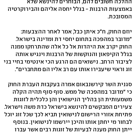
ההלכה חשובים להם, הבוחרים להינשא שלא
באמצעות הרבנות - בגלל יחסה אליהם והבירוקרטיה
המסובכת.
יוזם החוק, ח"כ איתן כבל, אמר לאחר ההצבעות:
"מדובר במהפכה בתחום יחסי דת ומדינה בישראל.
החוק יקרב את היהדות אל כל אלה שהתרחקו ממנה
בגלל הקיפאון והנוקשות של הרבנות וינגיש אותה
לציבור הרחב. נישואים הם הרגע הכי אינטימי בחיי בני
זוג וראוי שיעבירו אותו עם רב אליו הם מתחברים".
סגנית השר קירשנבאום אמרה בעקבות העברת החוק
כי "מדובר במהפכה של ממש. סוף סוף תהיה הקלה
משמעותית הן בהליך הנישואין והן כלכלית לזוגות
צעירים המבקשים להינשא בישראל כדת משה וישראל.
פתיחת אזורי הרישום לנישואין תביא לכך שכל זוג יוכל
לבחור מי יחתן אותו והיכן יירשמו לנישואין. בנוסף
ייתן החוק מענה לבעיות של זוגות רבים אשר עברו