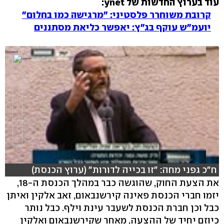
עוד בערוץ החדשות של ynet:
קרובת משוחרר פלסטיני: "מרגישה כמו בחלום"
יועמ"ש עוקף בג"ץ: יאפשר כליאת מסתננים
ח"כ גפני מחה: "זו בכייה לדורות" (ערוץ הכנסת)
את הצעת החוק, שהוגשה כבר במהלך הכנסת ה-18,
יזמו חברי הכנסת פאינה קירשנבאום, זאב אלקין ואיתן
hlsjs-lite: Network error
כבל וכן חברת הכנסת לשעבר עינת וילף. כבל נותר
כיוזם יחיד של ההצעה, מאחר שקירשנבאום ואלקין