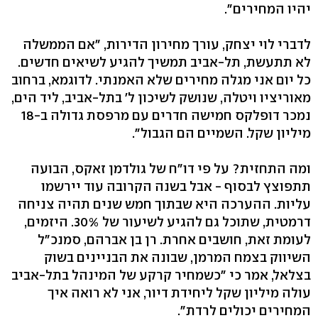
יהיו המחירים‭."‬
לדברי לוי יצחק, עורך מחירון הדירות, "אם הממשלה
לא תתעשת, תל-אביב תמשיך להגיע לשיאים חדשים.
כל יום אני מגלה מחירים שלא האמנתי. לדוגמא, ברחוב
מאוריציו ויטלה, שנושק לשיכון ל' בתל-אביב, ליד הים,
נמכר דופלקס חמישה חדרים עם מרפסת גדולה ב-18
מיליון שקל. השמיים הם הגבול‭."‬
ומה התחזית? על פי דו"ח של גולדמן זאקס, הבועה
תתפוצץ לבסוף - אבל בשנה הקרובה עוד יירשמו
עליות. ההערכה היא שבתוך חמש שנים תהיה צניחה
דרמטית, שתוכל גם להגיע לשיעור של ‭.30%‬ היזמים,
לעומת זאת, חושבים אחרת. רן בן אברהם, סמנכ"ל
השיווק בצמח המרמן, שבונה את הבניינים בשוק
בצלאל, אמר כי "כשמחיר קרקע של המינהל בתל-אביב
עולה מיליון שקל ליחידת דיור, אני לא רואה איך
המחירים יכולים לרדת‭."‬