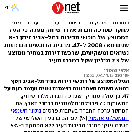
רוצים לרכוש דירה בת"א? חכו
לגיל 50
מחקר שערכה חברת אלדר שיווק מעלה כי הגיל
הממוצע של רוכשי הדירות בתל-אביב זינק ב-8
שנים מאז 2008 ל-47. מרבית הרוכשים הם זוגות
נשואים ומשקיעים, שרכשו דירות במחיר ממוצע
של 2.3 מיליון שקל במרכז העיר
אלפי שאולי
פורסם: 04.11.13, 15:55
הגיל הממוצע של רוכשי דירות בעיר תל-אביב קפץ
בחמש השנים האחרונות בשמונה שנים ועומד כעת על
47.
כך עולה ממחקר שערכה חברת אלדר שיווק,
המשווקת 70 פרויקטים למגורים ברחבי הארץ. את
המחקר ערכה החברה בעקבות פרסום
נתוני השמאי
הממשלתי אתמול
(א'), לפיהם ברבעון השלישי של
השנה זינקו מחירי הדירות בעיר ללא הפסקה ב-5%