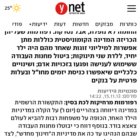
סין משתנה: הקלה במדיניות
הילד היחיד
החומה לא נופלת, אבל נסדקת: רפורמות שעליהן
הכריזה המדינה הקומוניסטית כוללות מתן
אפשרות למיליוני זוגות שאחד מהם היה ילד
יחיד, ללדת שני תינוקות; ביטול מחנות העבודה
ששימוש לענישה ופגעו בזכויות אדם; ושינויים
כלכליים שיאפשרו כניסת יזמים מחו"ל ובעלות
פרטית על בנקים
סוכנויות הידיעות
פורסם: 15.11.13, 14:22
רפורמות מרחיקות לכת בסין:
התקשורת הרשמית
במדינה דיווחה בצהריים (יום ו') על הקלה במדיניות
הילד האחד, הכופה על משפחות רבות להביא לעולם
צאצא בודד. בנוסף דווח כי יבוטלו מחנות העבודה
שבהם הנהיגו עד כה את מדיניות ה"חינוך מחדש", לצד