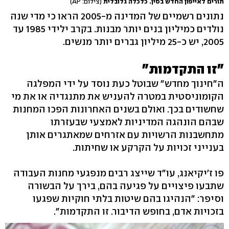
תורים לאייפון החדש בסין. כלכלה גלובלית
(צילום: AP)
נתונים רשמיים של המדינה מ-2005 הראו כי מדי שנה
נולדים כמיליון בנים יותר מבנות. בקרב ילידי 1985 עד
2005, יש כ-25 מיליון גברים יותר מנשים.
"זו התקדמות"
ה"חינוך מחדש" שבוטל כעת נוסד על ידי המפלגה
הקומוניסטית במטרה להעניש את מתנגדיה או את מי
שחשודים בכך. ואולם בשנים האחרונות הפכו המחנות
שבהם הונהגה המדיניות לאמצעי שבעזרתו
מתחשבנות הרשויות עם אזרחים שמאתגרים אותן
בענייני זכויות על הקרקע או שחיתות.
פו ז'יקיאנג, עו"ד שייצג רבים מנפגעי מחנות העבודה
שתבעו פיצויים על פגיעה בהם, בירך על הבשורה
וסיפר: "הנהיגו בהם שיטות בלתי חוקיות שפגעו
בזכויות אדם, בחופש הדיבור. זו התקדמות".