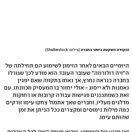
הנקודה השקטה ביותר בחברה
(צילום: Shutterstock)
היומיים הבאים לאחר הזימון לשימוע הם תחילתה של
ה"ויה דולורוזה" שעובר העובד. הוא מודע לכך שגורלו
בחברה כנראה נחרץ, אך נאחז בתקווה שאם יפגין
נאמנות ולא ייסוג - אולי יחזור בו המעסיק מכוונתו. עם
זאת כשמתכננים פגישות עבודה קרובות או רחוקות
מדלגים מעליו, וחברים שאך אתמול צחקו עימו זורקים
כמה מילות נימוסים ומקצרים ככל הניתן את זמן
שהותם עימו.
ואז מגיע יום השימוע, שהוא מעמד קשה לכל הצדדים.