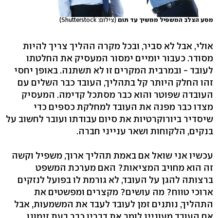
מסע הצלב המשפיל ממשיך עד תום
(צילום: Shutterstock)
אולי, אבל לא סביר, ובכל מקרה ההליך צריך להיות
מסודר. כעבור יומיים ימסור המעסיק את החלטתו
לעובד - ובמרבית המקרים זו לא תשתנה. באופן יחסי
זהו החלק היותר קל בתהליך, העובד כבר השלים עם
העובדה שפוטר והוא כבר מסתכל קדימה. המעסיק
מצדו כבר מפנה את העובד למחלקת כספים כדי
שיסדיר ביורוקרטיות את סיום עבודתו ועובר לחשוב על
בנקים, הלקוחות ושאר ענייני חברה.
עכשיו אני שואל אם באמת תהליך ארוך, משפיל וקשה
זה הוא מחויב המציאות? האם מערכת המשפט
ברצותה להגן על העובד, לא גורמת לו בפועל לנזקים
ארוכי טווח? מה עושים? מקצרים ומפשטים את
התהליך, נותנים זמן לעובד לעבד את המשמעות, אבל
אם העובד מעוניין לומר את דבריו כבר בעת זימונו