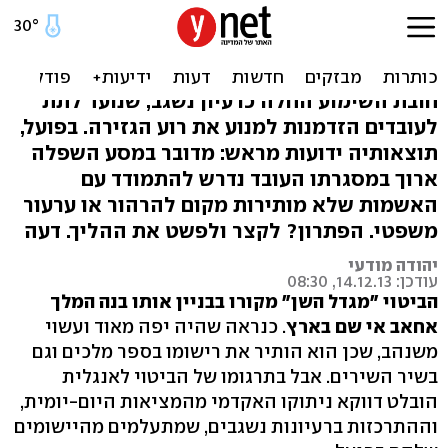
שימוע לפני פיטורים? הליך
מיותר ומשפיל
חובת השימוע החלה כרעיון נשגב, שנועד לתת
לעובדים הזדמנות למנוע את רוע הגזירה. בפועל,
תוצאותיה ידועות מראש: מדובר במסע השפלה
ארוך במסגרתו העובד נדרש להתמודד עם
האשמות שלא מותירות מקום להרהור או ערעור
משפטי. הפתרון? לקצר ולפשט את ההליך. דעה
יהודה מודעי
עודכן: 14.12.13, 08:30
הביטוי "מגדל השן" מקורו בבניין אותו בנה המלך
אחאב אי שם בארץ
. כנראה שהיה יפה מאוד ועשוי
משנהב, שכן הוא הותיר את רישומו בספר מלכים וגם
בשיר השירים. אבל בתרגומו של הביטוי לאנגלית
הובלט דווקא ניתוקו האקדמי מהמציאות היום-יומית,
וההתרכזות ברעיונות נשגבים, שמתעלמים מהיישומים