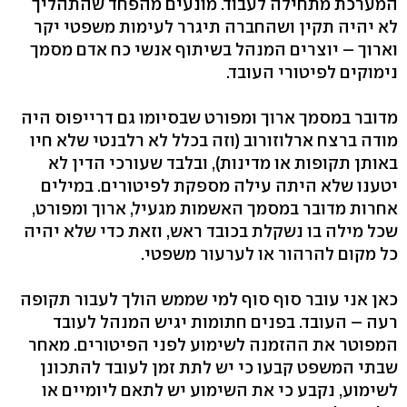
המערכת מתחילה לעבוד. מונעים מהפחד שהתהליך
לא יהיה תקין ושהחברה תיגרר לעימות משפטי יקר
וארוך – יוצרים המנהל בשיתוף אנשי כח אדם מסמך
נימוקים לפיטורי העובד.
מדובר במסמך ארוך ומפורט שבסיומו גם דרייפוס היה
מודה ברצח ארלוזורוב (וזה בכלל לא רלבנטי שלא חיו
באותן תקופות או מדינות), ובלבד שעורכי הדין לא
יטענו שלא היתה עילה מספקת לפיטורים. במילים
אחרות מדובר במסמך האשמות מגעיל, ארוך ומפורט,
שכל מילה בו נשקלת בכובד ראש, וזאת כדי שלא יהיה
כל מקום להרהור או לערעור משפטי.
כאן אני עובר סוף סוף למי שממש הולך לעבור תקופה
רעה – העובד. בפנים חתומות יגיש המנהל לעובד
המפוטר את ההזמנה לשימוע לפני הפיטורים. מאחר
שבתי המשפט קבעו כי יש לתת זמן לעובד להתכונן
לשימוע, נקבע כי את השימוע יש לתאם ליומיים או