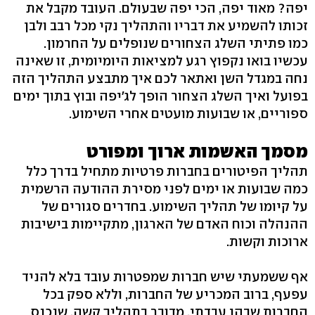
יפה? מאוד יפה, הכי יפה שבעולם. העובד מקבל את
זכותו להשמיע את דבריו והתהליך נקי מכל רבב ולבן
כמו פתיתי השלג הצחורים שנופלים על החרמון.
עכשיו בואו נקפוץ רגע למציאות היומיומית, זו שאינה
נחה במגדל השן ואתאר לכם איך מתבצע התהליך הזה
בפועל ואיך השלג הצחור הופך לג'יפה ובוץ בתוך ימים
ספוריים, או שבועות מועטים אחרי השימוע.
מסמך האשמות ארוך ומפורט
תהליך הפיטורים בחברות פרטיות מתחיל בדרך כלל
כמה שבועות או ימים לפני מסירת ההודעה הרשמית
על קיומו של תהליך השימוע. בחדרים סגורים של
ההנהלה וכוח האדם של הארגון, מתקיימות בישיבות
ארוכות וקשות.
אף ששמעתי שיש חברות שמפטרות עובד בלא להניד
עפעף, ברוב המכריע של החברות, וללא ספק בכל
החברות שבהן עבדתי, מדובר בתהליך קשה, שנכנס