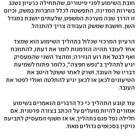
חובת השימוע לפני פיטורים, שהתחילה כרעיון נשגב
בשירות המדינה, התפשטה לכלל החברות במשק, וכיום
זו הדרך שבה מערכת המשפט, שלעתים יושבת במגדל
השן, חושבת שמשק העבודה צריך להתנהל.
הרעיון המרכזי שכלול בתהליך השימוע הוא שמצד
אחד לעובד תהיה הזדמנות לומר את דעתו, להתווכח
ואף לבטל את רוע הגזירה; ומהצד השני שהמעסיק
יגיע לתהליך ב"נפש חפצה", כלומר פתוח לשמיעת
דבריו של העובד, ושרק לאחר ששקל היטב את
הטיעונים לכאן או לכאן יגיע להחלטה ואולי לפטר את
העובד.
עוד קובע התהליך כי כל הדברים הנאמרים בשימוע
אמורים להיות מועלים על הכתב בצורה פרטנית. אם
חלילה נפל פגם בתהליך, או אז חשוף המעסיק לתביעת
נזיקין בסכומים גדולים מאוד.