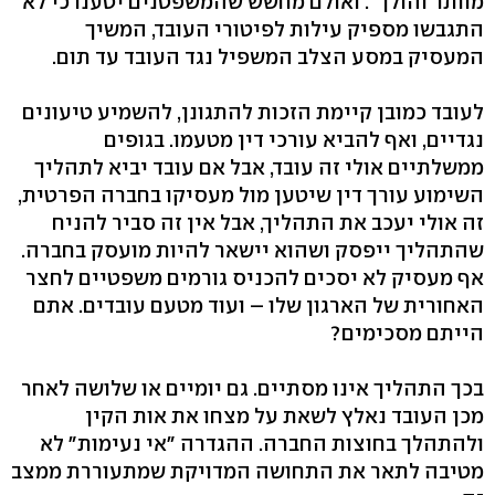
מוותר והולך". ואולם מחשש שהמשפטנים יטענו כי לא
התגבשו מספיק עילות לפיטורי העובד, המשיך
המעסיק במסע הצלב המשפיל נגד העובד עד תום.
לעובד כמובן קיימת הזכות להתגונן, להשמיע טיעונים
נגדיים, ואף להביא עורכי דין מטעמו. בגופים
ממשלתיים אולי זה עובד, אבל אם עובד יביא לתהליך
השימוע עורך דין שיטען מול מעסיקו בחברה הפרטית,
זה אולי יעכב את התהליך, אבל אין זה סביר להניח
שהתהליך ייפסק ושהוא יישאר להיות מועסק בחברה.
אף מעסיק לא יסכים להכניס גורמים משפטיים לחצר
האחורית של הארגון שלו – ועוד מטעם עובדים. אתם
הייתם מסכימים?
בכך התהליך אינו מסתיים. גם יומיים או שלושה לאחר
מכן העובד נאלץ לשאת על מצחו את אות הקין
ולהתהלך בחוצות החברה. ההגדרה "אי נעימות" לא
מטיבה לתאר את התחושה המדויקת שמתעוררת ממצב