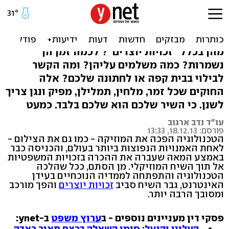
אז שיר שלי שווה כסף? מדריך
לזכויות יוצרים
מהן בכלל "זכויות יוצרים"? לכמה זמן הן
נשמרות? כמה משלמים עליהן? ומה הקשר
לבילוי בבית קפה או לחתונה שלכם? אלה
החוקים שכל זמר, מלחין, תמלילן, מפיק ונגן צריך
לשנן. כי השיר שלכם הוא שלכם בלבד. כמעט
עו"ד נדב ארגוב
פורסם: 18.12.13, 13:33
הטכנולוגיה הפכה את המוזיקה - כמו גם את הצילום -
לאחת האמנויות הנפוצות ביותר בעולם, והכניסה כבר
באמצע המאה שעברה את ההכרה בזכויות המשפטיות
אל תוך השיח המוזיקלי. מן הסתם, ככל שהלכה
הטכנולוגיה והתפתחה לממדיה הנוכחיים בעידן
האינטרנט, גבר השיח סביב
זכויות יוצרים
והפך מורכב
ומסובך הרבה יותר.
פסקי דין מעניינים נוספים - ב
ערוץ משפט
ב-ynet:
העליון והנעל: סימן השאלה ברצח תאיר ראדה