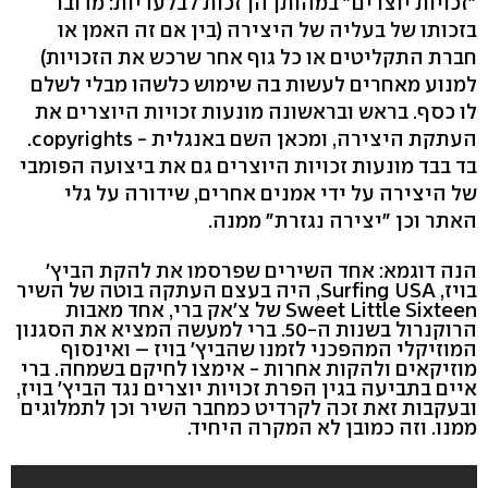
"זכויות יוצרים" במהותן הן זכות לבלעדיות: מדובר
בזכותו של בעליה של היצירה (בין אם זה האמן או
חברת התקליטים או כל גוף אחר שרכש את הזכויות)
למנוע מאחרים לעשות בה שימוש כלשהו מבלי לשלם
לו כסף. בראש ובראשונה מונעות זכויות היוצרים את
העתקת היצירה, ומכאן השם באנגלית - copyrights.
בד בבד מונעות זכויות היוצרים גם את ביצועה הפומבי
של היצירה על ידי אמנים אחרים, שידורה על גלי
האתר וכן "יצירה נגזרת" ממנה.
הנה דוגמא: אחד השירים שפרסמו את להקת הביץ'
בויז, Surfing USA, היה בעצם העתקה בוטה של השיר
Sweet Little Sixteen של צ'אק ברי, אחד מאבות
הרוקנרול בשנות ה-50. ברי למעשה המציא את הסגנון
המוזיקלי המהפכני לזמנו שהביץ' בויז – ואינסוף
מוזיקאים ולהקות אחרות - אימצו לחיקם בשמחה. ברי
איים בתביעה בגין הפרת זכויות יוצרים נגד הביץ' בויז,
ובעקבות זאת זכה לקרדיט כמחבר השיר וכן לתמלוגים
ממנו. וזה כמובן לא המקרה היחיד.