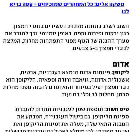
משקה אלים: כל המחקרים שמוכיחים - קפה בריא
לנו
חשוב לשלב בתזונה מזונות העשירים בנוגדי חמצון,
כגון ירקות ופירות וקפה, באופן יומיומי, וכך לתגבר את
מערך ההגנה של הגוף מפני התפתחות מחלות. המלצה
לנוגדי חמצון ב-5 צבעים.
אדום
ליקופן:
פיגמנט אדום הנמצא בעגבניות, אבטיח,
אשכולית אדומה, גויאבה ורודה ופפאיה. הליקופן הוא
נוגד חמצון יעיל במיוחד והוא תורם להגנה מפני מחלות
סרטן, מחלות לב וכלי דם ועוד.
טיפ חשוב
: תוספת שמן לעגבניות תתרום להגברת
ספיגת הליקופן. גם בישול העגבנייה, המבקע את
המבנה התאי שלה, מעלה את זמינות הליקופן ואת
שיעור ספיגתו. לכן מומלץ לאכול גם עגבניות מבושלות