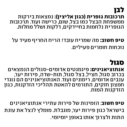
לבן
תרכובות גופרית (כגון אליצין):
נמצאות בירקות
ממשפחת הבצל כמו בצל, שום, כרישה ועוד. תרכובות
הגופרית נלחמות בחיידקים, דלקות ושלל מחלות.
טיפ חשוב:
מה שמריח עובד! הריח החריף מעיד על
נוכחות חומרים פעילים.
סגול
אנתוציאנינים:
פיגמנטים אדומים-סגולים הנמצאים
בכרוב סגול, חציל, בצל סגול, תות-שדה, פירות יער,
ענבים אדומים, רימונים ועוד. האנתוציאנינים הם נוגדי
חמצון חזקים, התורמים להאטת תהליכי הזדקנות, כגון
הזדקנות המוח.
טיפ חשוב
: הזמינות של פירות עתירי אנתוציאנינים
בישראל כגון פירות יער, מוגבלת. מומלץ לנצל את עונת
התות ולצרוך אותו באופן יומיומי.