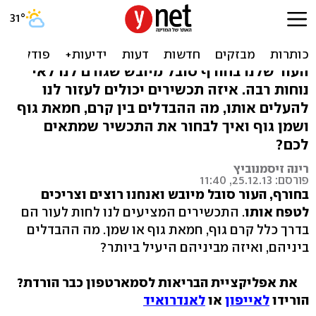
הכי יעיל נגד יובש: חמאת גוף,
קרם או שמן?
העור שלנו בחורף סובל מיובש שגורם לנו לאי
נוחות רבה. איזה תכשירים יכולים לעזור לנו
להעלים אותו, מה ההבדלים בין קרם, חמאת גוף
ושמן גוף ואיך לבחור את התכשיר שמתאים
לכם?
רינה זיסמנוביץ
פורסם: 25.12.13, 11:40
בחורף, העור סובל מיובש ואנחנו רוצים וצריכים
לטפח אותו
. התכשירים המציעים לנו לחות לעור הם
בדרך כלל קרם גוף, חמאת גוף או שמן. מה ההבדלים
ביניהם, ואיזה מביניהם היעיל ביותר?
את אפליקציית הבריאות לסמארטפון כבר הורדת?
הורידו
לאייפון
או
לאנדרואיד