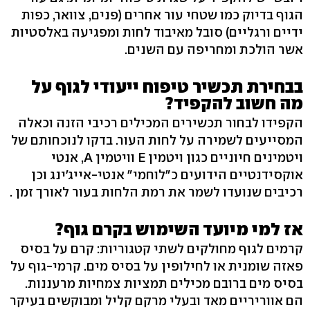
הגוף בדיוק כמו שטחי עור אחרים (פנים, צוואר, כפות
ידיים ורגליים) סובל מאיבוד לחות ומפגיעה באלסטיות
אשר הולכת ומחריפה עם השנים.
בבחירת תכשיר טיפוח ייעודי לגוף על
מה חשוב להקפיד?
הקפידו לבחור תכשירים המכילים רכיבי הזנה וכאלה
המסייעים לשמירה על לחות העור. בדקו לנוכחותם של
ויטמינים חיוניים כגון ויטמין E וויטמין A, אנטי
אוקסידנטיים הידועים כ"לוחמי" אנטי-אייג'ינג וכן
רכיבים שנועדו לשמר את רמת הלחות בעור לאורך זמן .
אז למי מיועד השימוש בקרם גוף?
קרמים לגוף מחולקים לשתי קטגוריות: קרם על בסיס
פאזה שומנית או לחילופין על בסיס מים. קרמי-גוף על
בסיס מים ברובם מכילים תמציות צמחיות מרעננות.
הם אווריריים מאד ובעלי מרקם קליל ומבוקשים בעיקר