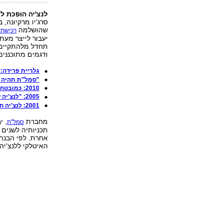
לנצ'יה הופכת ל
סרג'יו מרקיונה, 
שהושלמה
רכישתו 
תחדל מלהתקיים ב
ודגמים מתוכננים 
גלריית פרידה: לנצ'יה מ
"סמל"ת תהיה א
2010: כמובטח ובאיחור - לנצ'יה חוזרת לישראל
2005: "לנצ'יה עוד תקום לתחייה"
2001: לנצ'יה חוזרת לתמונה
מחברת
, י
סמל"ת
אחרת. לפי הבנתנ
האיטלקי ללנצ'יה 