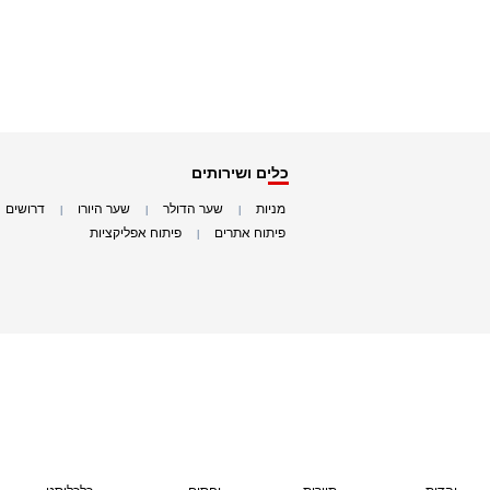
כלים ושירותים
מניות
שער הדולר
שער היורו
דרושים
|
|
|
|
פיתוח אתרים
פיתוח אפליקציות
|
|