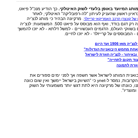
מותג המיועד באופן בלעדי לשוק האיטלקי.
כך הודיע מנכ"ל פיאט,
בראיון ראשון שהעניק לעיתון "לה-רפובליקה" האיטלקי, לאחר
. מרקיונה הבהיר כי מותג לנצ'יה
של קונצרן הרכב האמריקאי קרייזלר
יעבור לייצר מעתה רק דגם בודד, ואף הוא מבוסס על פיאט 500. המשמעות: לנצ'יה
שווקי העולם, הדגמים העכשוויים - למשל דלתא - לא יזכו להמשך
- המבוססים על קרייזלר - לא יזכו לחיים.
אז 1906 ועד היום
חת מחמש היבואניות הגדולות"
בואנית המותג לישראל אשר חשפה אך לפני ימים ספורים את
תכניותיה לשנים הקרובות, נמסר ל-ynet כי "השיווק בישראל יימשך ואין שום כוונה
ו, כוונתו של מרקיונה היא לתת דגש יותר משמעותי על השוק
ומוצריו".