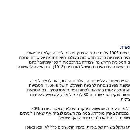
ארת
לנצ'יה, שהוקמה בשנת 1906 על-ידי נהגי המירוץ וינצ'נזו לנצ'יה וקלאודיו פוגולין,
יה מיצרניות הרכב החשובות בעולם. היא חתומה על שורה ארוכה
 המכונית הראשונה שצוידה במרכב אחוד כפי שמקובל כיום
(1922), המכונית הראשונה עם מערכת חשמל מודרנית (1913) וגם הציעה לראשונה
ייה ואחריה עלייה חדה בעלויות הייצור, הובילו את לנצ'יה
להפסדים - עד שבשנת 1969 נענתה להצעת השתלטות של פיאט. זו הטמיעה
 והפכה אותו בהדרגה לפחות ופחות אטרקטיבי. גם הטמעת
הפיכת מכוניות אוטוביאנקי בסוף שנות ה-80 לדגמי לנצ'יה, לא סייעה לקידום
רנית.
עם השנים הפכה לנצ'יה למותג שמשווק בעיקר באיטליה, כאשר כיום כ-80%
נמכרות בארץ מולדתו. במרוצת השנים לנצ'יה אף יצאה (ולעיתים
וקים - בהם ארה"ב, בריטניה ואף ישראל.
תג נתקל בשורה של בעיות. בימיו הראשונים כלל לא יובא באופן