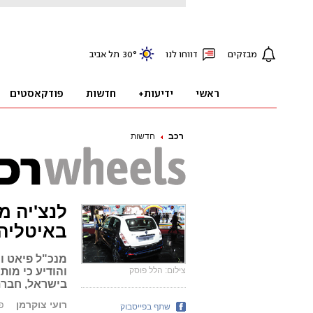
רכב
חדשות
לנצ'יה מ
באיטליה
מנכ"ל פיאט ו
צילום: הלל פוסק
והודיע כי מות
בישראל, חברת
רועי צוקרמן
פור
שתף בפייסבוק