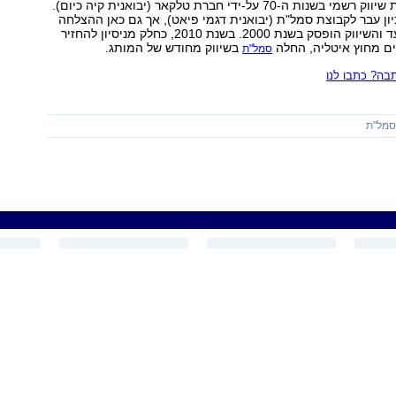
סדיר, עד לתחילת שיווק רשמי בשנות ה-70 על-ידי חברת טלקאר (יבואנית קיה כיום).
1989 הזיכיון עבר לקבוצת סמל"ת (יבואנית דגמי פיאט), אך גם כאן ההצלחה
הייתה קצרת מועד והשיווק הופסק בשנת 2000. בשנת 2010, כחלק מניסיון להחזיר
ים מחוץ איטליה, החלה
בשיווק מחודש של המותג.
סמל"ת
ה? כתבו לנו
מל"ת