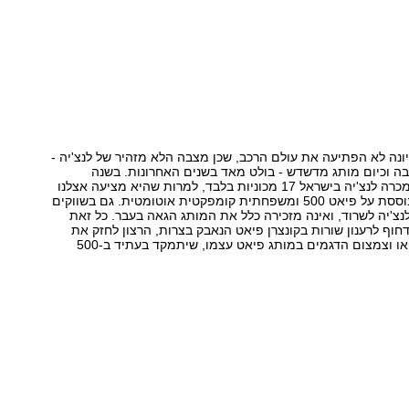
נה לא הפתיעה את עולם הרכב, שכן מצבה הלא מזהיר של לנצ'יה -
ה וכיום מותג מדשדש - בולט מאד בשנים האחרונות. בשנה
האחרונה למשל מכרה לנצ'יה בישראל 17 מכוניות בלבד, למרות שהיא מציעה אצלנו
מכונית מיני המבוססת על פיאט 500 ומשפחתית קומפקטית אוטומטית. גם בשווקים
'יה לשרוד, ואינה מזכירה כלל את המותג הגאה בעבר. כל זאת
חוף לרענון שורות בקונצרן פיאט הנאבק בצרות, הרצון לחזק את
מותג אלפא רומיאו וצמצום הדגמים במותג פיאט עצמו, שיתמקד בעתיד ב-500