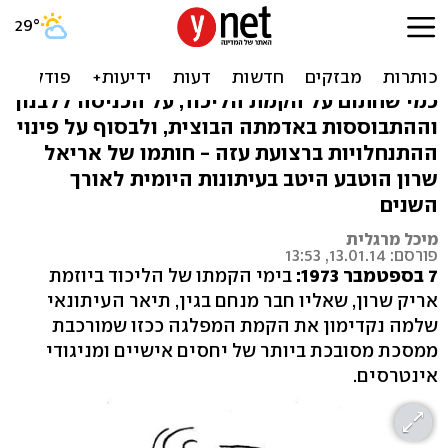
קווים לדמותו: חיי שרון
בקריקטורות
כמי שחתום על הקמת הליכוד, על הכניסה ללבנון
וההתבוססות באדמתה הבוצית, ולבסוף על פינוי
ההתנחלויות ברצועת עזה - חותמו של אריאל
שרון הוטבע היטב בעיתונות היומית לאורך
השנים
מיכל מרגלית
פורסם: 13.01.14, 13:53
7 בספטמבר 1973:
בימי הקמתו של הליכוד ביוזמת
אריק שרון, שאליו חבר מנחם בגין, תיאר העיתונאי
שלמה נקדימון את הקמת המפלגה ככזו שמורכבת
ממסכת מסובכת ביותר של יחסים אישיים ומניגודי
אינטרסים.