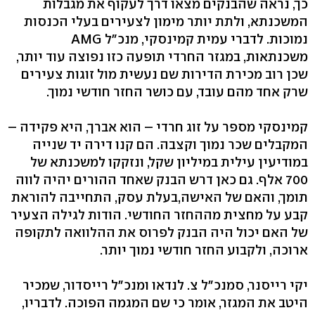
כך, נראה שהבנקים מצאו דרך לעקוף את מגבלות
המשכנתא, ולתת יותר מימון לצעירים בעלי הכנסות
נמוכות. לדברי עמית קמינסקי, מנכ"ל AMG
משכנתאות, במגזר החרדי תופעה כזו נפוצה עוד יותר,
שכן רוב מכירת הדירות שם נעשית מול זוגות צעירים
שרק אחד מהם עובד, עם כושר החזר חודשי נמוך.
קמינסקי מספר על זוג חרדי – הוא אברך, היא פקידה –
המקבלים שכר נמוך וקצבה. הם קנו דירה יד שנייה
במודיעין עילית במיליון שקל, ונזקקו למשכנתא של
700 אלף. גם כאן דרש הבנק שאחד ההורים יהיה לווה
תומך, והאם של האישה,בעלת עסק, התחייבה להוראת
קבע על מחצית מההחזר החודשי. הודות לגילה הצעיר
של האם יכול היה הבנק לפרוס את ההלוואה לתקופה
ארוכה, ולקבוע החזר חודשי נמוך יותר.
יקי רייסנר, סמנכ"ל צ. לנדאו ומנכ"ל רייסדור, שמכיר
היטב את המגזר, אומר כי שם המגמה הפוכה. לדבריו,