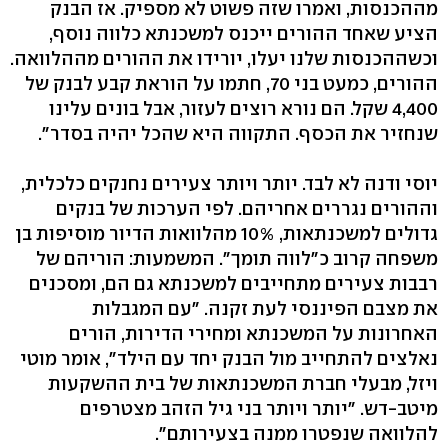
מההכנסות, ואמרו שזה פשוט לא מספיק. אז הבנק
הציע שאחד ההורים ייכנס למשכנתא כלווה נוסף,
וכשההכנסות שלנו יעלו, יורידו את ההורים מההלוואה.
ההורים, כמעט בני ‭,70‬ חתמו על הוראת קבע לבנק של
‭4,400‬ שקל. הם נורא רוצים לעזור, אבל בונים עלינו
שנחזיר את הכסף. התקווה היא שהכל יהיה בסדר‭."‬
יוסי ודנה לא לבד. יותר ויותר צעירים נחנקים כלכלית,
וההורים נגררים אחריהם. לפי הערכות של בנקים
גדולים למשכנתאות, ‭10%‬ מהלוואות הדיור מוסיפות בן
משפחה קרוב כ"לווה תומך‭."‬ המשמעות: הוריהם של
רבבות צעירים מתחייבים למשכנתא גם הם, ומסכנים
את מצבם הפיננסי לעת זקנה. "עם המגבלות
האחרונות על המשכנתא ומחירי הדירות, הורים
נאלצים להתחייב מול הבנק יחד עם הילד‭,"‬ אומר מוטי
ויזל, מבעלי חברת המשכנתאות של בית ההשקעות
מיטב-דש. "יותר ויותר בני גיל הזהב מצטרפים
להלוואה שנפטרו ממנה בצעירותם‭."‬