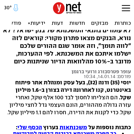
עוד דרך לקנות דירה: משכנתא
עם אבא ואמא
לא עומדים בתנאי המשכנתא של בנק ישראל? לא
נורא, הבנקים מצאו פתרון מקורי: קוראים לזה
"לווה תומך‭,"‬ וזה אומר שגם ההורים שלכם
ישלמו איתכם את המשכנתא. לפי ההערכות,
מדובר ‭10%-ב‬ מהלוואות הדיור שניתנות כיום
עופר פטרסבורג ורועי ברגמן
פורסם: 14.01.14, 10:34
יוסי (35) ודנה (32),‬ בעל עסק ומנהלת אתר פיתוח
באינטרנט, קנו לאחרונה דירה בצורן ב-1.6 מיליון
שקל.
הם הצליחו לחסוך לבד 100 אלף שקל, ואחרי
עזרה גדולה מההורים, הונם העצמי גדל לחצי מיליון
שקל. כדי לקנות את הדירה, חסרו להם ‭1.1‬ מיליון שקל.
כתבות נוספות על
משכנתאות
בערוץ
הכסף שלי
:
כך הפכה משכנתא בריבית קבועה למבוקשת