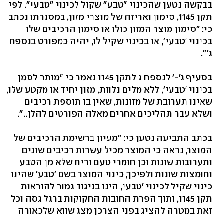
בבקשה נטען שהכינוי "טבע" שקול לכינוי "טבעי". לפי
תקן 1145, סימון ואריזה של מוצרי מזון, במסגרתו נכתב
כי: "סימון מוצר המזון כולו או סימון הרכיבים שלו
בכינוי 'טבעי', או בכינוי שקיל לו, יהיה כמפורט בנספח
ג'".
בסעיף ג'-' לנספח ג לתקן 1145 נאמר כי "מותר לסמן
בכינוי 'טבעי', ללא מלים נלוות, מזון יחיד או מקטע שלו,
שאינו תערובת של מזונות, שאין בו תוספת רכיבים
ושלא עבר תהליכים אחרים מאלה הפורטים להלן..".
בכתב התביעה נטען כי: "מעיון ברשימת הרכיבים של
המוצר, נראה כי המוצר מכיל עשרות רכיבים שונים
ותערובות שונות וכן חומרי טעם וריח שלא מן הטבע
וחומצות שונות ולפיכך, כינוי המוצר בשם 'טבע' שהינו
כינוי שקיל לכינוי 'טבעי, הינו בניגוד גמור להוראות
תקן 1145, ותוך הפרת החובות החקוקות ברגל גסה וכל
זאת במטרה להציג בפני הצרכן מצג שווא שלכאורה