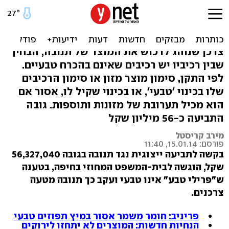
בקשה לייצוגית: פרילי מן
הטבע לא טבעי
צרכן שנוהג לרכוש את המוצר של תנובה, הבחין
שבין רכיביו יש רכיבים שאינם בהכרח טבעיים.
לפי התקן, סימון מוצר מזון או סימון הרכיבים
שלו בכינוי 'טבעי', או בכינוי שקיל לו, אסור אם
הוא מכיל תערובת של מזונות ותוספות. גובה
התביעה כ-56 מיליון שקל
מירב קריסטל
פורסם: 15.01.14, 11:40
בקשה לתביעה ייצוגית נגד תנובה בגובה 56,327,040
שקל, הוגשה לבית-המשפט המחוזי בחיפה, בטענה
ש"פרילי טבע" אינו טבעי ועקב כך תנובה מטעה
צרכנים.
פריניב: חומר משמר אסור במיץ תפוזים טבעי
הנחיות חדשות: המוצרים לא יתחזו לירוקים