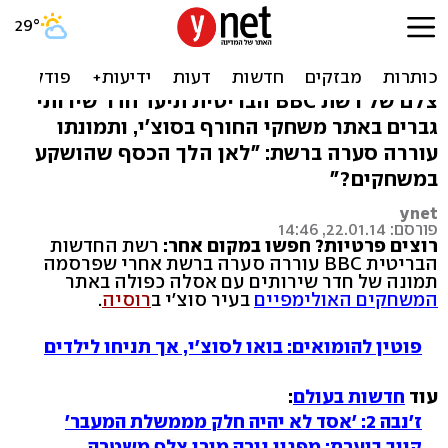
מבוכה רוסית: אסלה כפולה
באתר האולימפי
צלם של רשת BBC הבריטית תיעד חדר שירותי
גברים באתר משחקי החורף בסוצ'י, ותמונתו
עוררה סערה ברשת: "לאן הלך הכסף שהושקע
במשחקים?"
ynet
פורסם: 22.01.14, 14:46
רוצים פרטיות? חפשו במקום אחר:
רשת החדשות
הבריטית BBC עוררה סערה ברשת אחרי שפרסמה
תמונה של חדר שירותים עם אסלה כפולה באתר
המשחקים האולימפיים
בעיר סוצ'י ב
רוסיה
.
פוטין להומואים: בואו לסוצ'י, אך תניחו לילדים
עוד
חדשות בעולם
:
ז'נבה 2: 'אסד לא יהיה חלק מממשלת המעבר'
קייב בוערת: מפגין נורה מירי צלף משטרה