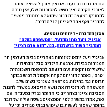
החומר גרם נזק בעבר. אם אין צורך להשאיר אותו
לצורכי חקירה ואין חשש למסוכנות שלו, אין סיבה
להחזיקו במעצר. זה ברור שהוא לא יסתובב וימשיך
להדביר ואף אחד לא ייתן לו להדביר".
אסון ההדברה - דיווחים נוספים:
אביגיל ויעל מתו מהרעל: "המשפחה בהלם"
המדביר חשוד ברשלנות, בנו: "הוא אדם רציני"
אביגיל ויעל יובאו למנוחות בצהריים בבית העלמין הר
המנוחות בבירה. ארבעת הילדים סבלו מבחילות,
שלשולים והקאות ועם הגעתם למרפאה השכונתית
"טרם", נאמר להוריהם לקחת אקמול ולרכוש בבוקר
תרופה נגד בחילות. במרפאה טענו כי בשום שלב
המשפחה לא הזכירה את נושא הריסוס. במשרד להגנת
הסביבה ציינו בצהריים כי החומר נבדק במעבדה. עם
זאת, אמרו במשרד, לפי הממצאים בשטח עולה שמדובר
בחומר שאסור לעשות בו שימוש בבתי מגורים וכי על