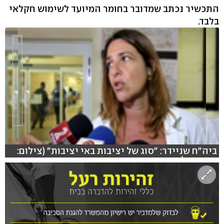
התכשיר נכתב שמדובר בחומר המיועד לשימוש חקלאי
בלבד.
ביה"ח שניידר: "סוג של יציבות באי יציבות" (צילום:
עידו ארז)
hlsjs-lite: Network error