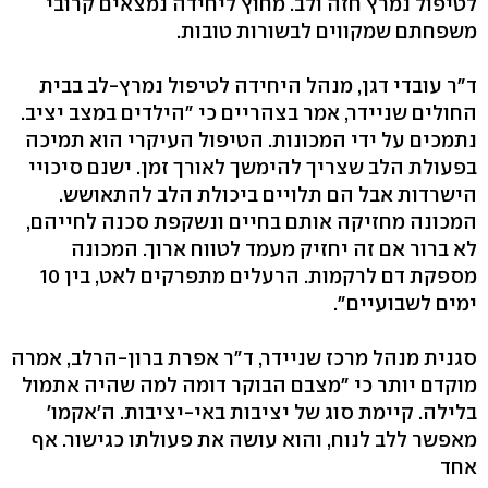
לטיפול נמרץ חזה ולב. מחוץ ליחידה נמצאים קרובי
משפחתם שמקווים לבשורות טובות.
ד"ר עובדי דגן, מנהל היחידה לטיפול נמרץ-לב בבית
החולים שניידר, אמר בצהריים כי "הילדים במצב יציב.
נתמכים על ידי המכונות. הטיפול העיקרי הוא תמיכה
בפעולת הלב שצריך להימשך לאורך זמן. ישנם סיכויי
הישרדות אבל הם תלויים ביכולת הלב להתאושש.
המכונה מחזיקה אותם בחיים ונשקפת סכנה לחייהם,
לא ברור אם זה יחזיק מעמד לטווח ארוך. המכונה
מספקת דם לרקמות. הרעלים מתפרקים לאט, בין 10
ימים לשבועיים".
סגנית מנהל מרכז שניידר, ד"ר אפרת ברון-הרלב, אמרה
מוקדם יותר כי "מצבם הבוקר דומה למה שהיה אתמול
בלילה. קיימת סוג של יציבות באי-יציבות. ה'אקמו'
מאפשר ללב לנוח, והוא עושה את פעולתו כגישור. אף
אחד