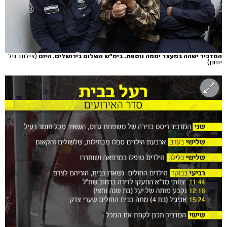
המדביר ישהה במעצר יממה נוספת. בימ"ש השלום בירושלים, היום
(צילום: גיל
יוחנן)