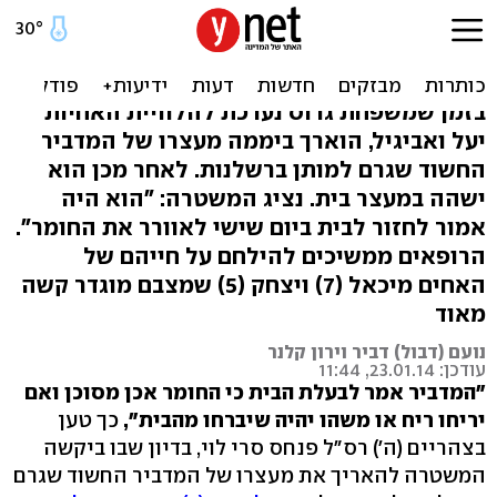
המדביר לאם: "אם תריחו ריח
תברחו מהבית"
בזמן שמשפחת גרוס נערכת להלוויית האחיות
יעל ואביגיל, הוארך ביממה מעצרו של המדביר
החשוד שגרם למותן ברשלנות. לאחר מכן הוא
ישהה במעצר בית. נציג המשטרה: "הוא היה
אמור לחזור לבית ביום שישי לאוורר את החומר".
הרופאים ממשיכים להילחם על חייהם של
האחים מיכאל (7) ויצחק (5) שמצבם מוגדר קשה
מאוד
נועם (דבול) דביר וירון קלנר
עודכן: 23.01.14, 11:44
"המדביר אמר לבעלת הבית כי החומר אכן מסוכן ואם
יריחו ריח או משהו יהיה שיברחו מהבית",
כך טען
בצהריים (ה') רס"ל פנחס סרי לוי, בדיון שבו ביקשה
המשטרה להאריך את מעצרו של המדביר החשוד שגרם