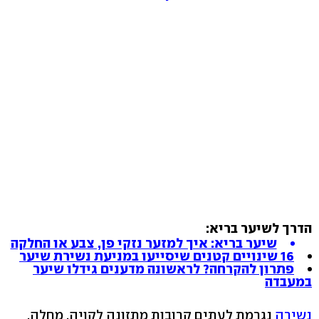
הדרך לשיער בריא:
שיער בריא: איך למזער נזקי פן, צבע או החלקה
16 שינויים קטנים שיסייעו במניעת נשירת שיער
פתרון להקרחה? לראשונה מדענים גידלו שיער
במעבדה
נשירה
נגרמת לעתים קרובות מתזונה לקויה, מחלה,