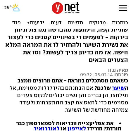
להתרחק מהקרחת: 4 עצות
נגד נשירת שיער
שתיית קפה, הימנעות מהברשה נמרצת וגיוון
בירקות - לפעמים די בשינויים קטנים כדי לעצור
את נשירת השיער ולהחזיר לו את המראה המלא
היפה. אז מה בדיוק צריך לעשות? נסו את
הצעדים הבאים
מאיה נבון
פורסם: 05.02.14, 09:32
כשאתם מסתכלים במראה - אתם מרוצים ממצב
ה
שיער
שלכם?
אם הבחנתם בהידלדלות מסוימת, אל
תילחצו. הן גברים והן נשים יכולים לנקוט צעדים
מסוימים כדי להאט את קצב ההתקרחות ולעודד
צמיחה מחודשת של השיער.
את אפליקציית הבריאות לסמארטפון כבר
הורדת? הורידו
לאייפון
או
לאנדרואיד