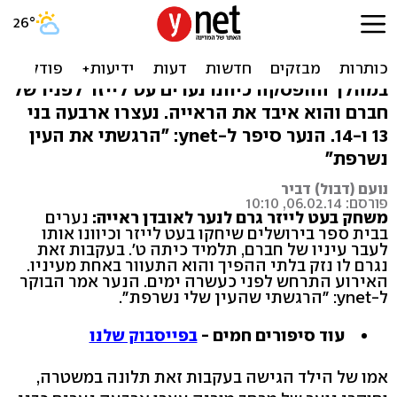
תלמידים שיחקו בעט לייזר -
נער התעוור בעינו
במהלך ההפסקה כיוונו נערים עט לייזר לפניו של
חברם והוא איבד את הראייה. נעצרו ארבעה בני
13 ו-14. הנער סיפר ל-ynet: "הרגשתי את העין
נשרפת"
נועם (דבול) דביר
פורסם: 06.02.14, 10:10
משחק בעט לייזר גרם לנער לאובדן ראייה:
נערים
בבית ספר בירושלים שיחקו בעט לייזר וכיוונו אותו
לעבר עיניו של חברם, תלמיד כיתה ט'. בעקבות זאת
נגרם לו נזק בלתי ההפיך והוא התעוור באחת מעיניו.
האירוע התרחש לפני כעשרה ימים. הנער אמר הבוקר
ל-ynet: "הרגשתי שהעין שלי נשרפת".
עוד סיפורים חמים -
בפייסבוק שלנו
אמו של הילד הגישה בעקבות זאת תלונה במשטרה,