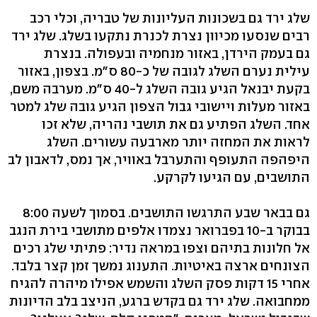
שלג ירד גם בשכונות העליונות של טבריה, וכלי רכב
רבים שנסעו מכיוון נצרת לכנרת נתקעו בשלג. שלג ירד
גם בעמק הירדן, באזור מנחמיה ובעפולה. בנצרת
עילית נערם השלג לגובה של כ-80 ס"מ. בצפון, באזור
בקעת יבנאל הגיע גובה השלג ל-40 ס"מ. מערבה משם,
באזור מעלות ויישובי גבול הצפון הגיע גובה שלג למטר
אחד. השלג הפתיע גם את תושבי נהריה, שלא זכו
לראות את המחזה יותר מארבעה עשורים. השלג
היפהפה התעופף והתערבל באוויר, אך נמס, לדאבון לב
התושבים, עם הגיעו לקרקע.
גם בבאר שבע התרגשו התושבים. בסמוך לשעה 8:00
בבוקר ב-10 בפברואר נצמדו אלפים מתושבי בירת הנגב
אל חלונות בתיהם וצפו במראה נדיר: פתיתי שלג רכים
הצונחים ארצה באיטיות. התענוג נמשך זמן קצר בלבד.
אחרי 15 דקות פסק השלג והשמש אפילו מיהרה להגיח
ממחבואה. שלג ירד גם בקדש ברגע, הניצב בלב הדיונות