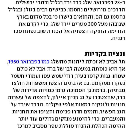
ב-23 בפברואר. שלג כבד ירד בגליל ובהרי ירושלים.
הדרכים מירושלים נחסמו. כבישים רבים בגולן ובגליל
נחסמו גם הם, והחזאים בישרו כי בכל מקום בארץ
שגובהו מעל 300 מטרים יירד שלג. כדי לקדם את
הזרימה החזקה הצפויה אל הכנרת שוב נפתח סכר
דגניה.
ונציה בקריות
תל אביב לא זכתה ליהנות מהשלג
כמו בפברואר 1950
,
אך היא כוסתה במעטה לבן של ברד. אבל לא כולם
שמחו. גגות קרסו בעיר, דודי שמש עפו ועמודי חשמל
נעקרו ממקומם. גם אז בתים הוצפו ומשפחות חולצו
מבתיהן. ברמת גן הסמוכה גרמו כמויות אדירות של
ברד, שהצטברו על גג קניון איילון, להצפה של עשרות
חנויות ולנזקים במאות אלפי שקלים. הברד שירד על
הגג הפשיר, והמים חדרו פנימה והציפו את החניות
והמעברים. כדי להימנע מנזקים גדולים עוד יותר
הקימה הנהלת הקניון סוללת עפר מסביב למרכז