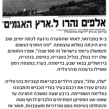
(צילום: ארכיון "ידיעות אחרונות")
ב-9 בפברואר, לאחר שהסערה נרגעה לכמה ימים, שוב
היא היכתה במלוא עוצמתה. "זהו החורף הגשום
והמושלג ביותר בישראל זה 100 שנה", אמרו החזאים.
שלג ירד בגולן, בגליל, בטבריה, בחיפה, בנהריה,
בירושלים, בבאר שבע, בדימונה, בערד, במצפה רמון
ואפילו ברעננה ובהרצליה.
"שלג, שלג", צעקו הילדים בקריאות קצביות בהרצליה.
נהגים עצרו את רכבם בעיר בצדי הכביש והתבוננו
בפליאה השמיימה. כרבע שעה נמשכה החגיגה עד
שאט-אט הפסיקו הפתיתים הלבנים לרחף מטה
והתחלפו בטיפות גשם טורדניות ומעצבנות, תואר אז