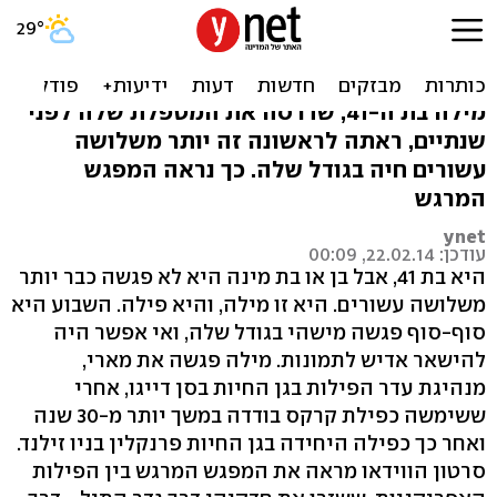
צפו: פילה פוגשת פילה,
לראשונה זה 30 שנה
מילה בת ה-41, שדרסה את המטפלת שלה לפני
שנתיים, ראתה לראשונה זה יותר משלושה
עשורים חיה בגודל שלה. כך נראה המפגש
המרגש
ynet
עודכן: 22.02.14, 00:09
היא בת 41, אבל בן או בת מינה היא לא פגשה כבר יותר
משלושה עשורים. היא זו מילה, והיא פילה. השבוע היא
סוף-סוף פגשה מישהי בגודל שלה, ואי אפשר היה
להישאר אדיש לתמונות. מילה פגשה את מארי,
מנהיגת עדר הפילות בגן החיות בסן דייגו, אחרי
ששימשה כפילת קרקס בודדה במשך יותר מ-30 שנה
ואחר כך כפילה היחידה בגן החיות פרנקלין בניו זילנד.
סרטון הווידאו מראה את המפגש המרגש בין הפילות