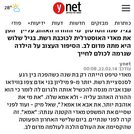
'אמא, אמא'. מתה הילדה
שהקסימה את העולם
בגיל שנה הסרטון "מי ההורה האהוב עלייך" הפך
את מאדי האוסטרלית לכוכבת רשת. בגיל שלוש
היא מתה מדום לב. הסיפור העצוב על הילדה
שגרמה לכולם לחייך
ynet
עודכן: 22.02.14, 00:08
מאדי טיפט הייתה רק בת שנה כשהפכה בין רגע
לסנסציית רשת. יותר מ-9 מיליון בני אדם צפו בווידאו
שבו אביה מנסה להכשיל אותה ולגרום לה לומר כי הוא
ההורה האהוב עליה - ולא אמא שלה. "את מי את
אוהבת יותר, את אבא או אמא?", שאל מיק - ועוד לפני
שסיים את המשפט מאדי הקטנה ענתה: "אמא". זה
קרה לפני שנתיים. ביום שלישי האחרון הפעוטה
שהקסימה את העולם הלכה לעולמה מדום לב.