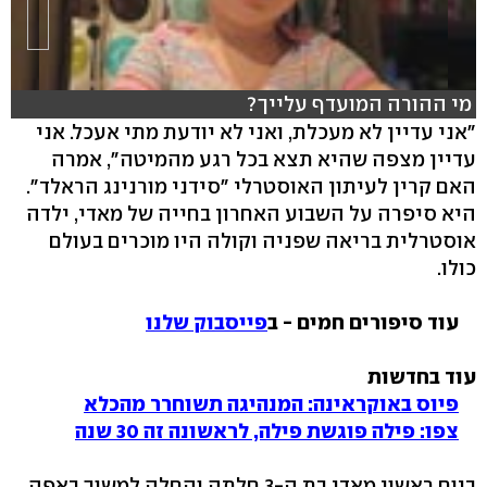
מי ההורה המועדף עלייך?
"אני עדיין לא מעכלת, ואני לא יודעת מתי אעכל. אני
עדיין מצפה שהיא תצא בכל רגע מהמיטה", אמרה
האם קרין לעיתון האוסטרלי "סידני מורנינג הראלד".
היא סיפרה על השבוע האחרון בחייה של מאדי, ילדה
אוסטרלית בריאה שפניה וקולה היו מוכרים בעולם
כולו.
עוד סיפורים חמים - ב
פייסבוק שלנו
עוד בחדשות
פיוס באוקראינה: המנהיגה תשוחרר מהכלא
צפו: פילה פוגשת פילה, לראשונה זה 30 שנה
ביום ראשון מאדי בת ה-3 חלתה והחלה למשוך באפה.