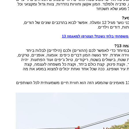
 סרביה ולפלנד. המון אקשן וחוויות נהדרות, צוות גדול ומקצועי וכל
 מסע שלא תשכחו!
סע?
המסע מתאים לבני נוער מגיל 12 ומעלה. אפשר לבוא בהרכבים שונים של הורים,
ות, דודים וילדים.
משפחתי בלתי נשכח? הצטרפו למאגמה 13
 13?
13 נוצר במיוחד כדי לאפשר לכם (ההורים) ולכם (הילדים) לבלות ביחד
ירה אחרת. יחד נעשה המון דברים כיפים: אומגה, אופניים, טרקים,
נת שטח, בישולים בשטח, ריקודים, טיול ג'יפים ועוד הפתעות. יהיה
 וקצת פינוק. קצת כולם ביחד, וקצת כל משפחה לעצמה, קצת
 עיר ושופינג. ככה שכל אחד ואחת יכולים למצוא במסע את מה
אנחנו במאגמה 13 מאמינים שהמסע הזה הוא חווית חיים משמעותית לכל השותפים