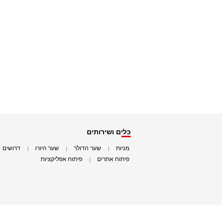
כלים ושירותים
מניות
שער הדולר
שער היורו
דרושים
|
|
|
|
פיתוח אתרים
פיתוח אפליקציות
|
|