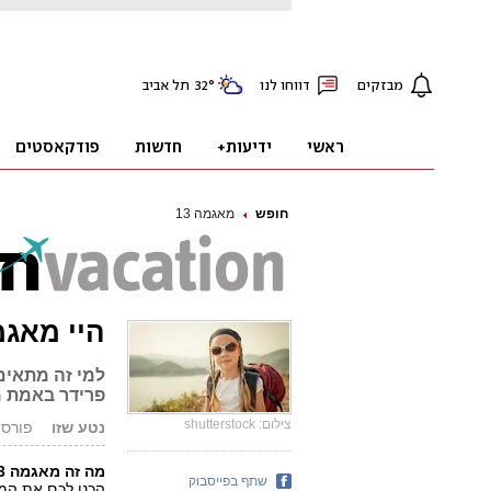
חופש
מאגמה 13
היי מאגמה 13 - אתם שואלים, א
פרידר באמת מ
צילום: shutterstock
נטע שזו
פורסם: 02.04.14
מה זה מאגמה 13?
שתף בפייסבוק
הכנו לכם את המס