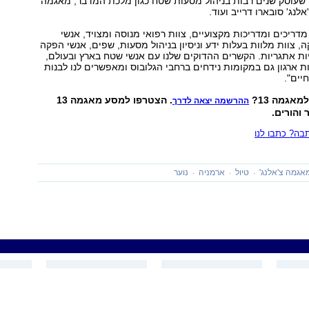
 שעוסק שנים רבות בניהול מסעות שטח כגון מלכת המדבר, מאגמה
'אלנג' סובארו דרייב ועוד.
מדריכים ומדריכות מקצועיים, צוות רפואי מנוסה ומצויד, אנשי
, צוות מלוות בעלות ידע וניסיון בניהול מסעות, שפים, אנשי הפקה
ות אתגריות. הקשרים ההדוקים שלנו עם אנשי שטח בארץ ובעולם,
ות ארגון גם במקומות נידחים ברחבי הגלובוס ומאפשרים לנו לבנות
יים".
אגמה 13?
. הצטרפו למסע מאגמה 13
ההרשמה יצאה לדרך
והורים.
ה? כתבו לנו
אגמה צ'אלנג'
טיול
ארמניה
נוער