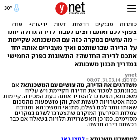
משדרגים דירה? כך תתנהלו
עם המשכנתא
צפוף לכם ואתם רוצים לעבור לדירה גדולה יותר
- מה עושים במקרה כזה עם המשכנתא שקיימת
על הדירה שברשותכם ואיך מעבירים אותה יחד
אתכם לדירה החדשה? התשובות בפרק החמישי
במדריך תכנון משכנתא
ynet
פורסם: 31.03.14, 08:07
משדרגים את הדירה, מה עושים עם המשכנתא?
אם
בכוונתכם למכור את הדירה הקיימת ויש עליה
משכנתא, תצטרכו להסדיר אותה בעת המכירה. קיימות
כמה אפשרויות לעשות זאת, והן מושפעות מהסכום
שאותו נותר לכם לשלם, מתנאי המשכנתא, ומגובה
עמלות הפירעון המוקדם שתצטרכו לשלם במקרים
מסוימים. כמו כן האפשרויות תלויות בשאלה אם כבר
רכשתם דירה חדשה.
למחשבון משכנתא -
לחצו כאן