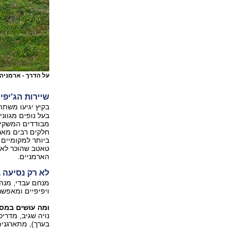
על הדרך - ארמניה
שיירות הג'יפי
בקיץ יגיעו משת
בעל נופים מגוונ
מבודדים המשקיפ
חלקים רבים מאר
ביותר למקומיים 
טאטב שהוכר לאח
הארמניים.
לא רק נסיעה ב
ויפיפיים ומאפש
ומה עושים במס
נויה שגיב, מדרי
בערך), מתארגנים