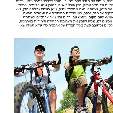
הים, טיפוס על מגדל פעמונים (כן! מותר לצלצל בפעמונים!), ניכנס
ים של מנזר עתיק, נכין אוכל בשטח, כמובן ננהג בג'יפים ונעבור
ל הזמן, נעשה אומגה ממבצר עתיק, נישן בשטח (לילה אחד), נצא
יקים על הגב, נבקר, כמו שיירות הסוחרים עם הגמלים מפעם,
מצע שום מקום, ניפגש עם ילדים ובני נוער ארמניים ונשתתף
ינים לנו, ננסה להבין את תעלומת הקהילה היהודית בארמניה,
לסיום נסתובב קצת בעיר הבירה של ארמניה כדי שלא תגידו שאין