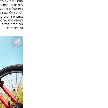
אופניים ביער מד
למרתפים המסתורי
במסלולים שחבל ע
לטרק רגלי עם הת
בפונדק דרכים בא
במופע אש שהם מכ
מסיבת ריקודים ו
זמן לשופינג".