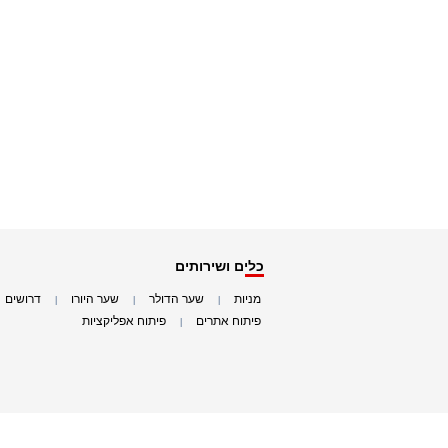
כלים ושירותים
מניות
שער הדולר
שער היורו
דרושים
|
|
|
|
פיתוח אתרים
פיתוח אפליקציות
|
|