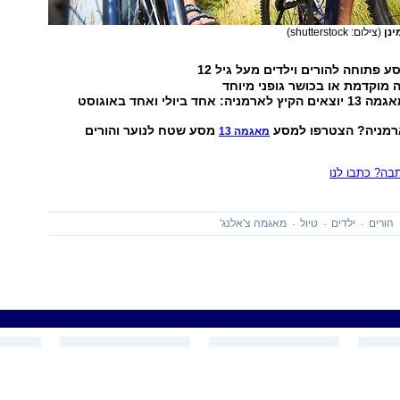
ינן
(צילום: shutterstock)
פתוחה להורים וילדים מעל גיל 12
ה מוקדמת או בכושר גופני מיוחד
חד ביולי ואחד באוגוסט
ארמניה? הצטרפו למסע
מסע שטח לנוער והורים
מאגמה 13
ה? כתבו לנו
הורים
ילדים
טיול
מאגמה צ'אלנג'