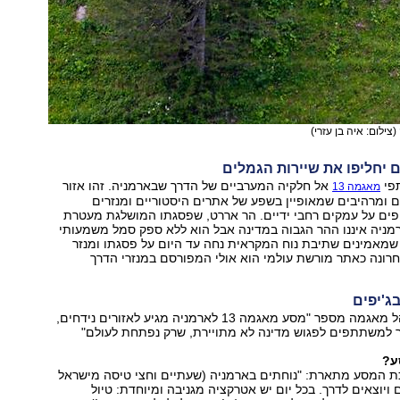
(צילום: איה בן עזרי)
ם יחליפו את שיירות הגמלים
תפי
אל חלקיה המערביים של הדרך שבארמניה. זהו אזור
מאגמה 13
ים ומרהיבים שמאופיין בשפע של אתרים היסטוריים ומנזרים
ים על עמקים רחבי ידיים. הר אררט, שפסגתו המושלגת מעטרת
מניה איננו ההר הגבוה במדינה אבל הוא ללא ספק סמל משמעותי
שמאמינים שתיבת נוח המקראית נחה עד היום על פסגתו ומנזר
רונה כאתר מורשת עולמי הוא אולי המפורסם במנזרי הדרך
ג'יפים
מנחם עבדי, מנהל מאגמה מספר "מסע מאגמה 13 לארמניה מגיע לאזורים נידחים,
ר למשתתפים לפגוש מדינה לא מתויירת, שרק נפתחת לעולם"
ע?
כת המסע מתארת: "נוחתים בארמניה (שעתיים וחצי טיסה מישראל
 ויוצאים לדרך. בכל יום יש אטרקציה מגניבה ומיוחדת: טיול