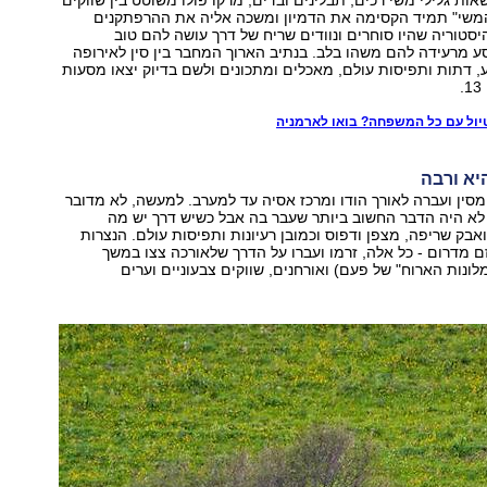
אות גלילי משי רכים, תבלינים ובדים, מרקו פולו משוטט בין שווקים
 המשי" תמיד הקסימה את הדמיון ומשכה אליה את ההרפתקנים
סטוריה שהיו סוחרים ונוודים שריח של דרך עושה להם טוב
 מרעידה להם משהו בלב. בנתיב הארוך המחבר בין סין לאירופה
ע, דתות ותפיסות עולם, מאכלים ומתכונים ולשם בדיוק יצאו מסעות
יול עם כל המשפחה? בואו לארמניה
יא ורבה
סין ועברה לאורך הודו ומרכז אסיה עד למערב. למעשה, לא מדובר
לא היה הדבר החשוב ביותר שעבר בה אבל כשיש דרך יש מה
ואבק שריפה, מצפן ודפוס וכמובן רעיונות ותפיסות עולם. הנצרות
 מדרום - כל אלה, זרמו ועברו על הדרך שלאורכה צצו במשך
לונות הארוח" של פעם) ואורחנים, שווקים צבעוניים וערים