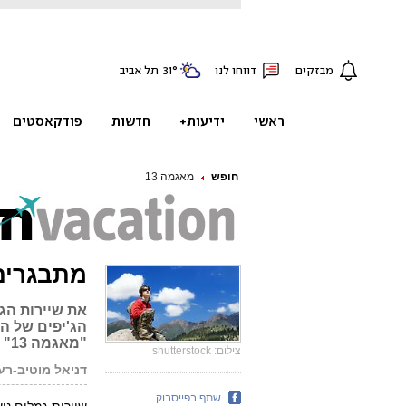
חופש
מאגמה 13
מתבגרים 
את שיירות הג
הג'יפים של הו
"מאגמה 13" מגיע אל דרך המשי
צילום: shutterstock
דניאל מוטיב-רע
שתף בפייסבוק