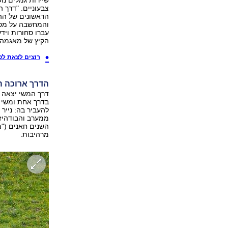
שיירות גמלים נוש
צבעוניים. "דרך
הראשונים של ההי
והמחשבה על מסע
עברו סחורות ויד
הקיץ של מאגמה 13.
ר
ו
צים לצאת לט
הדרך ארוכה ה
דרך המשי יצאה מ
בדרך אחת ומשי 
להעביר בה: נייר 
ממערב והבודהיזם
השנים חאנים ("מ
מרהיבות.