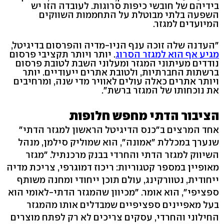
בידיהם של חובשי כיפות סרוגות. לעובדה הזו יש
השפעה בלתי מבוטלת על התחממות השווקים
המיועדים למגזר.
"העדנה שלה זוכה ענף הניו-מדיה והפרסום בדיגיטל,
מגיע אף הוא למגזר הסרוג
. יותר ויותר תקציבי פרסום
נודדים מעיתוני המגזר ומעלוני השבת לטובת פרסום
ברשתות החברתיות, ולטובת אתרים ייעודיים. יותר
ויותר אתרים כאלה עולים לאוויר מדי שנה, ומרחיבים
את נוכחותו של המגזר ברשת".
הציבור הדתי מחפש חלופות
אחד המרצים ב"כנס הדיגיטל הראשון למגזר הדתי"
שנערך במכללת "אמונה", הוא שמוליק סילמן, מנהל
השיווק למגזר הדתי והחרדי בבנק מרכנתיל. "מגזר
מאופיין במספר קטגוריות: ריכוז דמוגרפי, צריכת מדיה
ייחודית, נטוורקינג, עולם תוכן ייחודי ומחנה משותף
ספציפי", הוא אומר. "מכיוון שהמגזר הדתי-לאומי הוא
בעל מאפיינים ספציפיים שמבדלים אותו מהמגזר
החילוני והחרדי, עסקים צריכים לא רק לפתח מוצרים