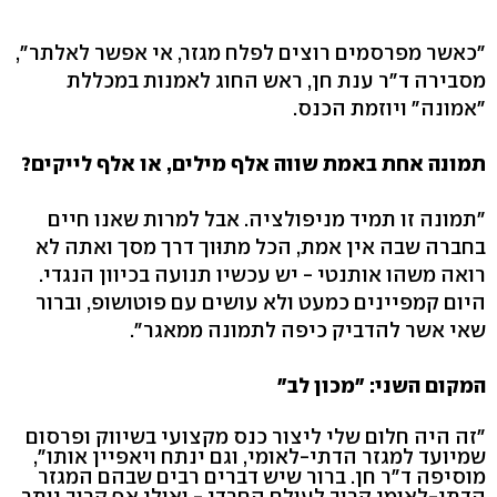
"כאשר מפרסמים רוצים לפלח מגזר, אי אפשר לאלתר",
מסבירה ד"ר ענת חן, ראש החוג לאמנות במכללת
"אמונה" ויוזמת הכנס.
תמונה אחת באמת שווה אלף מילים, או אלף לייקים?
"תמונה זו תמיד מניפולציה. אבל למרות שאנו חיים
בחברה שבה אין אמת, הכל מתוּוך דרך מסך ואתה לא
רואה משהו אותנטי - יש עכשיו תנועה בכיוון הנגדי.
היום קמפיינים כמעט ולא עושים עם פוטושופ, וברור
שאי אשר להדביק כיפה לתמונה ממאגר".
המקום השני: "מכון לב"
"זה היה חלום שלי ליצור כנס מקצועי בשיווק ופרסום
שמיועד למגזר הדתי-לאומי, וגם ינתח ויאפיין אותו",
מוסיפה ד"ר חן. ברור שיש דברים רבים שבהם המגזר
הדתי-לאומי קרוב לעולם החרדי - ואולי אף קרוב יותר