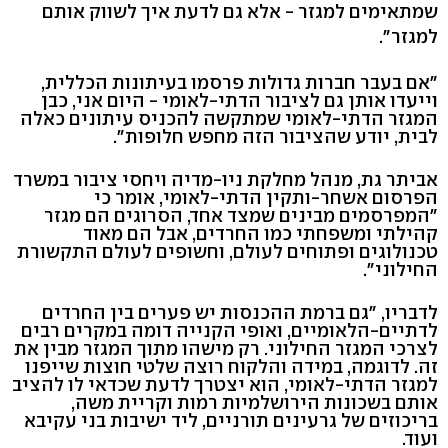
שמתאימים למגזר - אלא גם לדעת איך לשווק אותם
למגזר".
"אם בעבר חברות גדולות פרסמו בעיתונות הכללית,
וייעדו אותן גם לציבור הדתי-לאומי - היום אני, כבן
המגזר הדתי-לאומי שמתקשה להכניס עיתונים כאלה
לבית, יודע שהציבור הזה מחפש חלופות".
אביתר גת, מנהל מחלקת ניו-מדיה ויחסי ציבור במשרד
הפרסום אשחר-ותקין הדתי-לאומי, אומר כי
"המפרסמים מבינים שמצד אחד, הסרוגים הם מגזר
קהילתי ומשפחתי כמו החרדים, אבל הם מאוד
טכנולוגים ופתוחים לעולם, וחשופים לעולם התקשורת
החילוני".
לדבריו, "גם ברמת ההכנסות יש פערים בין החרדים
לדתיים-הלאומיים, ואופי הקנייה דומה במקרים רבים
לצרכי המגזר החילוני. רק מישהו מתוך המגזר מבין את
זה. לדוגמה, במידה והלקוח רוצה שלטי חוצות שייפנו
למגזר הדתי-לאומי, הוא יצטרך לדעת שכדאי לו להציב
אותם בשכונות הירושלמיות רמות וקריית משה,
בריכוזים של גרעינים תורניים, ליד ישיבות בני עקיבא
ועוד.