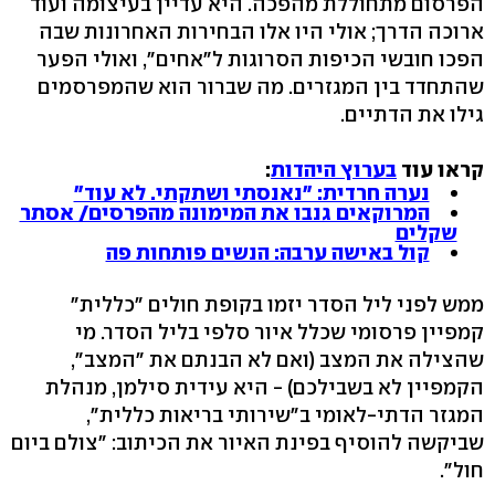
הפרסום מתחוללת מהפכה. היא עדיין בעיצומה ועוד
ארוכה הדרך; אולי היו אלו הבחירות האחרונות שבה
הפכו חובשי הכיפות הסרוגות ל"אחים", ואולי הפער
שהתחדד בין המגזרים. מה שברור הוא שהמפרסמים
גילו את הדתיים.
קראו עוד
בערוץ היהדות
:
נערה חרדית: "נאנסתי ושתקתי. לא עוד"
המרוקאים גנבו את המימונה מהפרסים/ אסתר
שקלים
קול באישה ערבה: הנשים פותחות פה
ממש לפני ליל הסדר יזמו בקופת חולים "כללית"
קמפיין פרסומי שכלל איור סלפי בליל הסדר. מי
שהצילה את המצב (ואם לא הבנתם את "המצב",
הקמפיין לא בשבילכם) - היא עידית סילמן, מנהלת
המגזר הדתי-לאומי ב"שירותי בריאות כללית",
שביקשה להוסיף בפינת האיור את הכיתוב: "צולם ביום
חול".