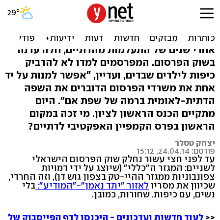
המפרסמים בהלם: הדתיים הם
מגזר!
אחרי שנים של התעלמות מהדתיים, חלה עדנה
בשוק הפרסום. המפרסמים למדו לא להדביק
כיפות לילדים שבדים, ועדיין, "אפשר למנות על יד
אחת את משרדי הפרסום הדוברים את השפה
הדתית-לאומית ברמה של שפת אם". היום
מתקיים הכנס הראשון לציון. מי זכה במקום
הראשון בפרס הקמפיין האפקטיבי לדתיים?
יצחק טסלר
פורסם: 24.04.14, 15:12
עד לפני חצי עשור נחלק שוק הפרסום הישראלי
לשניים: המגזר ה"כללי" (שיוצג על ידי דמויות
צפונבוניות ממגזר ההיי-טק בצפון גוש דן), וזה החרדי,
שכיוון את מסריו
לאזור "יתד נאמן"-"המודיע":
בלי
נשים, עם כיפות. שחורות, כמובן.
<<
לעוד חדשות ועדכונים - היכנסו לדף הפייסבוק של