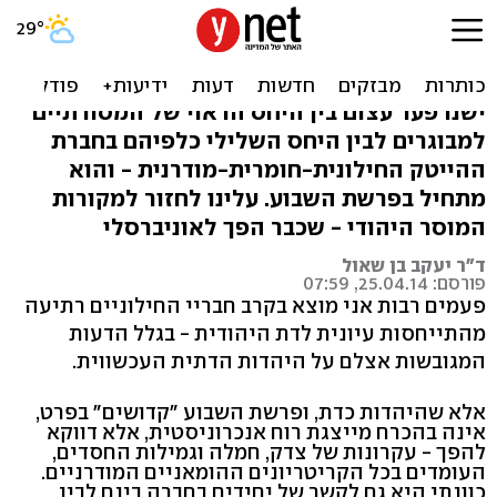
חילונים, התחילו גם אתם
לכבד זקנים!
ישנו פער עצום בין היחס הראוי של המסורתיים
למבוגרים לבין היחס השלילי כלפיהם בחברת
ההייטק החילונית-חומרית-מודרנית - והוא
מתחיל בפרשת השבוע. עלינו לחזור למקורות
המוסר היהודי - שכבר הפך לאוניברסלי
ד"ר יעקב בן שאול
פורסם: 25.04.14, 07:59
פעמים רבות אני מוצא בקרב חבריי החילוניים רתיעה
מהתייחסות עיונית לדת היהודית - בגלל הדעות
המגובשות אצלם על היהדות הדתית העכשווית.
אלא שהיהדות כדת, ופרשת השבוע "קדושים" בפרט,
אינה בהכרח מייצגת רוח אנכרוניסטית, אלא דווקא
להפך - עקרונות של צדק, חמלה וגמילות החסדים,
העומדים בכל הקריטריונים ההומאניים המודרניים.
כוונתי היא גם לקשר של יחידים בחברה בינם לבין