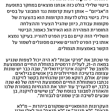
ביטוי שלילי בולט כזה אנחנו מוצאים במחקר בתופעת
ה"אג'יזם" – אותן דעות קדומות נגד המבוגר על בסיס
גילו. ביטוי בולט לדעות הקדומות הוא בהצערה של
מקומות עבודה, כיוון שהגיל הצעיר וההצלחה
החומרית המהירה הוא האידאל. כאמור, הביטוי
השלילי הזה קיים גם בין הפרט להוריו. בעיקר נמצא
אותו בין הפרט להורים שאינם מסוגלים לשמור על
הקשר באמצעות תגמולים.
מי שכתב את "פרקי אבות" לא היה יכול לצפות שנגיע
במאה ה-21, לעליה דרמטית בתוחלת החיים הממוצעת
ולמצב של "זיקנה אינדיבידואלית", שבה כבר יש שונות
עצומה בדעיכה הפיזיולוגית בין אנשים בגילאים
שונים. אולם, דווקא מכיוון שהנחיות בקשר לזיקנה
נכתבו כשתוחלת החיים הממוצעת הייתה של 40 שנה
בלבד, יש להעריך עוד יותר את ההנחיות במסורת שלנו
והאהדה למבוגר בנוסח של: "בן שישים לזיקנה, בן
שבעים לשיבה ובין שמונים לגבורות".
העקרונות ההומאניים שמקורם ביהדות – מ"לא
תרצח", "לא תגנוב" או "לא תנאף" ועד לאלו שבין