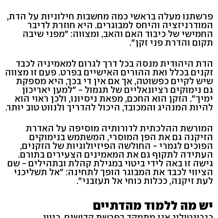
פרשתנו מעלה בראשי כמה מחשבות חילוניות על הדת,
המודרניזציה והיחס למבוגרים. היא חוזרת לדיבר
החמישי של כיבוד האם והאב, ומצווה: "מפני שיבה
תקום והדרת פני זקן".
הדת היהודית מנסה בכל דרך לגרום למאמיניה לכבד
זקנים בכלל ואת ההורים האישיים בפרט. פעם זו מצווה
שיש לקיים כפשוטה, אך אם אין די בכך, היא מספקת
גם נימוקים רציונאליים של תגמול - "למען יאריכון
ימיך". הזקן הוא החכם, מפאת ניסיונו, ולכן ראוי הוא
להיות המנהיג והמכובד, היכול להדריך ולנווט טוב יותר.
המורשת ההלכתית לדורותיה מוסיפה על האדרת
הזיקנה גם את הפן המוסרי, המשתמש בנימוקים
הפוכים לגמרי - החולשה הפיזיולוגיות של הזקנים,
העתידה לתקוף גם את המאמינים הצעירים בתורם.
גישה זו באה לידי ביטוי במגילת קהלת ובתהילים - שם
הציווי לכבד את המבוגר הופך לתחינה: "אל תשליכני
לעת זיקנה, ככלות כוחי אל תעזבני".
יש מה ללמוד מהדתיים
כגרונטולוג אני מתמקד בפרשת קדושים, כיוון