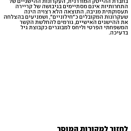
בחברת ההייטק המודרנית, העקרונות ההישגיים של
התחרותיות אינם מסתיימים בגיבושה של קריירה
תעסוקתית מניבה. התוצאה הלא רצויה הינה
שעקרונות המקובלים כ"חילוניים", ושמניעים בהצלחה
את ההישגים האישיים, גורמים להחלשת הקשר
המשפחתי הפרטי וליחס למבוגרים כקבוצת גיל
בדעיכה.
לחזור למקורות המוסר