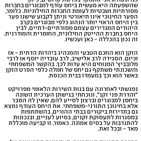
שהשפעתה היא מעשית ביחס עודף למבוגרים בחברות
מסורתיות ושבטיות לעומת החברות החילוניות. כלומר,
הפער החינוכי אינו תיאורטי וניתן לקבוע שישנו פער
בין היחס הראוי יותר הנהוג כלפי מבוגרים בקרב
היהודים המגדירים עצמם מסורתיים-דתיים, לבין
היחס בחברת ההייטק החילונית, החומרית והמודרנית.
זה נכון בהכללה - כאן ועכשיו.
הזקן הוא החכם הטבעי והמנהיג ביהדות הדתית - אז
וכיום. הסגידה לרב אלישיב, לרב עובדיה יוסף או לרבי
מלובביץ' המנוחים היא עדות לכך. בהקשר המשפחתי
והשכונתי משתקף גם יחס של חמלה כלפי הפרט הזקן
באשר הוא וכך במעמדו בבית הכנסת.
נפגשתי לאחרונה עם בנות השירות הלאומי מפרויקט
"והדרת פני זקן", ונוכחתי בגישתן הערכית השונה
ביחסן למבוגרים וברצון לסייע להם, שאין לה הסבר
אלא בחינוכן התורני-משפחתי. את היחס העודף נמצא
גם בתדירות ביקורים בבתי ההורים, בהשתתפות
במסגרות לתעסוקת זקנים, בסיוע לעניים, ובנכונות
להתנדבות על בסיס אמונה. כאמור, זו קביעה מוכללת
מאד - ובכל זאת.