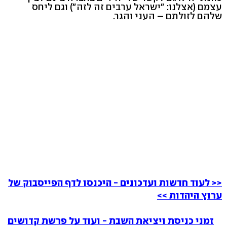
עצמם (אצלנו: "ישראל ערבים זה לזה") וגם ליחס
שלהם לזולתם – העני והגר.
<< לעוד חדשות ועדכונים - היכנסו לדף הפייסבוק של
ערוץ היהדות >>
זמני כניסת ויציאת השבת - ועוד על פרשת קדושים