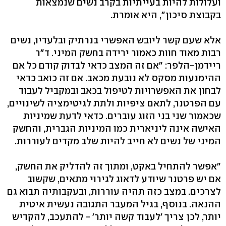
ועלולות להיות בעייתיות בקרב נשים שנמצאות
בקבוצת סיכון", ‬היא אומרת.
אלא שעם קשר ליובש האפשרי בנרתיק ובלעדיו, נשים
רבות מאוד חוות כאמור ירידה בחשק המיני. ד"ר
ריידמן-הלפר: "אם זה המצב כדאי לבדוק קודם כל אם
ההימנעות מסקס לא נובעת מכאב. אם זה כואב כדאי
לבחון את האפשרויות לטיפול בכאב ובמקביל לעבוד
עם הפרטנר, לתאם ציפיות ולתת לגיטימציה לשינויים,
שכאמור שני בני הזוג עוברים. כדאי לדעת שמיניות
האישה אינה ליניארית כמו המיניות הגברית, והחשק
המיני של נשים לא חייב להיות שלב מקדים לעוררות.
"אפשר להתחיל באקט, ומתוך זה להדליק את החשק,
אם יש פרטנר שיודע לדאוג לגירוי מתאים, שקשוב
לצרכים. במצב כזה תהיה עוררות, ובעקבותיה תבוא גם
ההנאה. בנוסף, בגיל המעבר התגובה נעשית איטית
יותר, לכן צריך 'לעבוד קשה יותר' - להתעכב, להקדיש