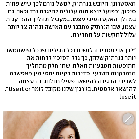
האסטרוגן. היובש בנרתיק, למשל, גורם לכך שיש פחות
סיכוך, וכפועל יוצא מזה עלולים להיגרם גרד וכאב, גם
במהלך האקט המיני עצמו. במקביל, תהליך ההזדקנות
עצמו, שבו הנרתיק מתבגר עם האישה ונהיה צר יותר,
עלול להקשות על החדירה.
"לכן אני מסבירה לנשים בכל הגילים שככל שישתמשו
יותר בנרתיק שלהן, כך גדל הסיכוי לדחות את
התופעות הטבעיות האלה, שהן חלק מתהליך
ההזדקנות הטבעי. סדירות בקיום יחסי מין מאפשרת
לשרירי הווגינה להישאר פעילים ולווגינה עצמה
להישאר אלסטית. בז'רגון שלנו מקובל לומר ‭."Use it or
lose it‬