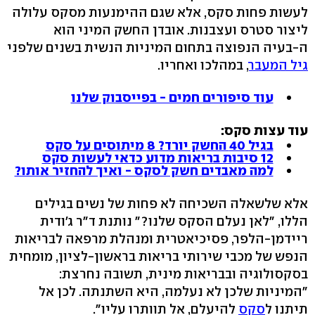
לעשות פחות סקס, אלא שגם ההימנעות מסקס עלולה
ליצור סטרס ועצבנות. אובדן החשק המיני הוא
ה-בעיה הנפוצה בתחום המיניות הנשית בשנים שלפני
גיל המעבר
, במהלכו ואחריו.
עוד סיפורים חמים - בפייסבוק שלנו
עוד עצות סקס:
בגיל 40 החשק יורד? 8 מיתוסים על סקס
12 סיבות בריאות מדוע כדאי לעשות סקס
למה מאבדים חשק לסקס - ואיך להחזיר אותו?
אלא שלשאלה השכיחה לא פחות של נשים בגילים
הללו, "לאן נעלם הסקס שלנו‭"?‬ נותנת ד"ר ג'ודית
ריידמן-הלפר, פסיכיאטרית ומנהלת מרפאה לבריאות
הנפש של מכבי שירותי בריאות בראשון-לציון, מומחית
בסקסולוגיה ובבריאות מינית, תשובה נחרצת:
"המיניות שלכן לא נעלמה, היא השתנתה. לכן אל
תיתנו ל
סקס
להיעלם, אל תוותרו עליו‭."‬