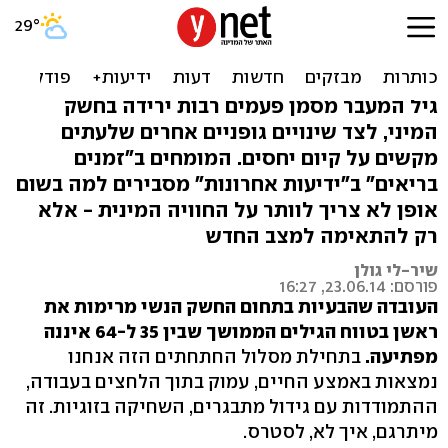
החשק לסקס יורד בגיל
המעבר? אל תוותרו
גיל המעבר מסמן פעמים רבות ירידה בחשק
המיני, לצד שינויים גופניים אחרים שלעתים
מקשים על קיום יחסים. המומחים ב"זמנים
בריאים" ב"ידיעות אחרונות" מסבירים למה בשום
אופן לא צריך לוותר על החוויה המינית - אלא
רק להתאימה למצב החדש
שיר-לי גולן
פורסם: 23.06.14, 16:27
העובדה שהבעיות בתחום החשק הנשי מרימות את
ראשן בטווח הגילים הממושך שבין 35 ‭64-ל‬ איננה
מפתיעה.
בתחילת מסלול החתחתים הזה אנחנו
נמצאות באמצע החיים, עמוק בתוך הלחצים בעבודה,
ההתמודדות עם גידול מתבגרים, השחיקה בזוגיות. זה
מיתרגם, איך לא, לסטרס.