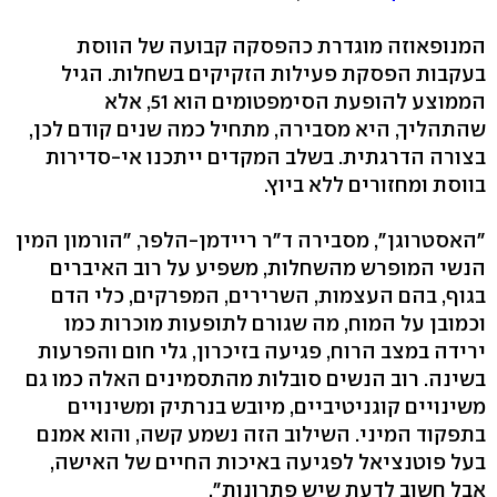
המנופאוזה מוגדרת כהפסקה קבועה של הווסת
בעקבות הפסקת פעילות הזקיקים בשחלות. הגיל
הממוצע להופעת הסימפטומים הוא ‭,51‬ אלא
שהתהליך, היא מסבירה, מתחיל כמה שנים קודם לכן,
בצורה הדרגתית. בשלב המקדים ייתכנו אי-סדירות
בווסת ומחזורים ללא ביוץ.
"האסטרוגן‭,"‬ מסבירה ד"ר ריידמן-הלפר, "הורמון המין
הנשי המופרש מהשחלות, משפיע על רוב האיברים
בגוף, בהם העצמות, השרירים, המפרקים, כלי הדם
וכמובן על המוח, מה שגורם לתופעות מוכרות כמו
ירידה במצב הרוח, פגיעה בזיכרון, גלי חום והפרעות
בשינה. רוב הנשים סובלות מהתסמינים האלה כמו גם
משינויים קוגניטיביים, מיובש בנרתיק ומשינויים
בתפקוד המיני. השילוב הזה נשמע קשה, והוא אמנם
בעל פוטנציאל לפגיעה באיכות החיים של האישה,
אבל חשוב לדעת שיש פתרונות‭."‬