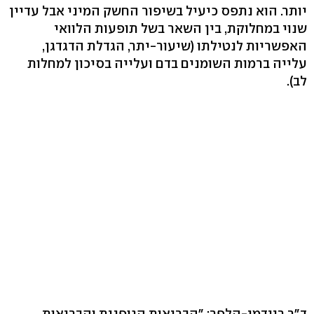
יותר. הוא נתפס כיעיל בשיפור החשק המיני אבל עדיין
שנוי במחלוקת, בין השאר בשל תופעות הלוואי
האפשריות לנטילתו (שיעור-יתר, הגדלת הדגדגן,
עלייה ברמות השומנים בדם ועלייה בסיכון למחלות
לב).
ד"ר ריידמן-הלפר: "הבריאות הגופנית והבריאות