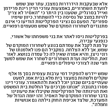
אלא שבעקבות הידרדרות במצבו, עתר שוב שמש
לוועדת השחרורים, באמצעות עורכי הדין רינת פרידמן
ואייל בסרגליק, שטענו בין היתר כי "האסיר לא צריך
להיות במצב של גסיסה כדי להשתחרר, כיוון שימיו
ספורים". הפעם גם נציגי הפרקליטות הודיעו כי אינם
מתנגדים לשחרורו המוקדם של שמש מטעמים רפואיים.
בפרקליטות ניסו לאתר את בני משפחתו של אשורי,
כנפגעי עבירה,
על מנת לקבל את עמדתם בנוגע לשחרורו המוקדם של
שמש, אך ללא הצלחה. במקביל הם פנו לאלמנתו של
רוני ניצן, והיא אמרה שאין לה כל עמדה בנושא. לאור
זאת, החליטה ועדת השחרורים לשחרר את שמש למשך
חצי שנה לצורכי טיפולים רפואיים.
שמש יידרש להפקיד דמי ערבות עצמית בסך 15 אלף
שקלים ולשהות במעצר בית מלא בבית אמו, למעט
שעתיים ביום שבהן יוכל לצאת ולהתאוורר. עורכי דינו
מסרו בתגובה: "אנחנו מברכים על החלטת בית המשפט
ואת הגינותה של הפרקליטות שקיבלו את טיעונינו
בדבר שחרורו המוקדם של האסיר. זהו יומה הגדול של
המערכת, שלצד אכיפת החוק גילתה גם אנושיות
וחמלה".