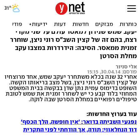
רוצחו של מפקד הכלא לקה
בסרטן וישוחרר
יעקב שמש שנידון למאסר עולם על שני מקרי
רצח, בהם זה של קצין השב"ס רוני ניצן, שוחרר
זמנית ממאסר. הסיבה: הידרדרות במצבו עקב
מחלת הסרטן
אלי סניור
פורסם: 30.04.14, 15:15
אחרי 32 שנה בכלא משתחרר יעקב שמש, אחד מרוצחיו
של קצין השב"ס רוני ניצן, בשל מצב בריאותו הקשה.
השופט בדימוס עמית נתן שדן בבקשה בבית המשפט
המחוזי בלוד קבע כי יש לשחרר זמנית את שמש לטובת
טיפולים רפואיים במחלת הסרטן שבה לוקה.
עוד בערוץ החדשות:
נפגעי השביתה בדואר: 'אין חופשה, הלך הכסף'
דוד הנחלאווי: תודה, אך הודחתי לפני התקרית