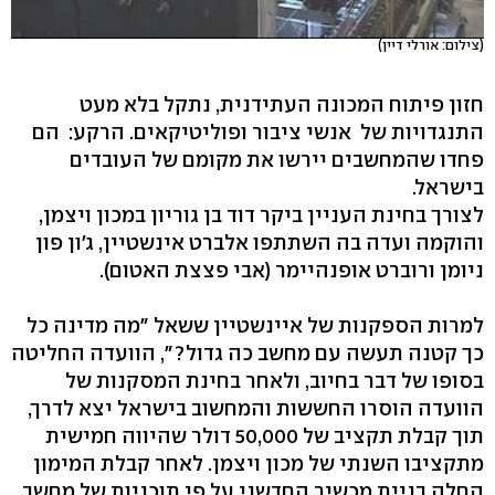
(צילום: אורלי דיין)
חזון פיתוח המכונה העתידנית, נתקל בלא מעט
התנגדויות של אנשי ציבור ופוליטיקאים. הרקע: הם
פחדו שהמחשבים יירשו את מקומם של העובדים
בישראל.
לצורך בחינת העניין ביקר דוד בן גוריון במכון ויצמן,
והוקמה ועדה בה השתתפו אלברט אינשטיין, ג'ון פון
ניומן ורוברט אופנהיימר (אבי פצצת האטום).
למרות הספקנות של איינשטיין ששאל "מה מדינה כל
כך קטנה תעשה עם מחשב כה גדול?", הוועדה החליטה
בסופו של דבר בחיוב, ולאחר בחינת המסקנות של
הוועדה הוסרו החששות והמחשוב בישראל יצא לדרך,
תוך קבלת תקציב של 50,000 דולר שהיווה חמישית
מתקציבו השנתי של מכון ויצמן. לאחר קבלת המימון
החלה בניית מכשיר החדשני על פי תוכניות של מחשב