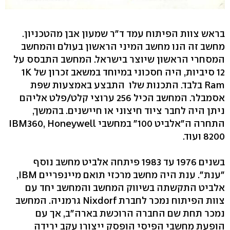
בראש צוות הפיתוח עמד ד"ר שמעון אבן מהטכניון.
מחשב זה הנו מחשב המיני הראשון בעולם והמחשב
המסחרי הראשון שיוצר בישראל. המחשב התבסס על
12 סיביות, היה חסכוני במיוחד במשאב זכרון של 1K
Ram בלבד. התכנות שלו התבצע באמצעות שפת
אסמבלר. המחשב הכיל 256 ערוצי קלט/פלט אליהם
ניתן היה לחבר ציוד חיצוני או חיישנים. בהמשך,
התחרה ה"אלביט 100" במחשבי IBM360, Honeywell
8200 ועוד.
בשנים 1976 עד 1983 פיתחה אלביט מחשב נוסף
"ענת". ענת היה מחשב מרכזי תואם מיינפריים IBM,
אלביט התקשתה בשיווק המחשב והמחשב יחד עם
צוות הפיתוח נמכר לחברת Nixdorf גרמניה. המחשב
נמכר תחת שם החברה הרוכשת בארה"ב, אך עם
הופעת מחשבי הפיסי הופסק ייצורו עקב ירידה