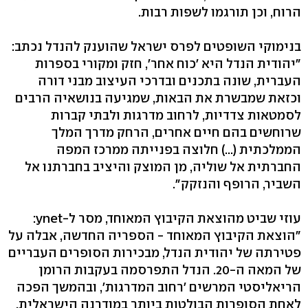
הרוח, וכן תורגמו לשפות רבות.
בנימוקי השופטים לפרס ישראל שהוענק להנדל נכתב:
"יהודית הנדל היא 'כוח אחר', חזק ומקורי בספרות
העברית, שונה בתכנים ובדרכי העיצוב מבני דורה
וכזאת שמבשרת את הבאות, שמגיעה בנושאיה הרבים
לסמטאות צדדיות, לרחוב מדרגות ולבתי קברות
שרוחשים בהם חיים אחרים, הרחק מדרך המלך
הממלכתית (...) חלוצה בפנייתה ממרכז המפה
החברתית אל שוליה, מן המוצק והיציב בחברתנו אל
השביר, הרופף והנזקק".
עוזי שביט מהוצאת הקיבוץ המאוחד, מסר ל-ynet:
"הוצאת הקיבוץ המאוחד - הספריה החדשה, אבלה על
פטירתה של יהודית הנדל, מבכירות הסופרים העבריים
של המאה ה-20. הנדל התפרסמה בעקבות הרומן
הריאליסטי המרשים 'רחוב המדרגות', ובהמשך הפכה
לאחת הסופרות הבולטות ביותר במודרנה הישראלית.