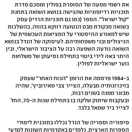
את רשמי מסעה של הסופרת בפולין ומסכם סדרת
תוכניות רדיופוניות שהגישה בנושא השואה בתחנת
"קול ישראל". הספר (כמו גם תוכניות הרדיו) עסק
בשואה מנקודת מבט הנטועה דווקא בהווה, בהשלכות
שיש למאורע ההיסטורי על המציאות העכשווית של
הניצולים ובני משפחותיהם. לעיסוקה של הנדל בנושא
השואה נודעה השפעה רבה על הציבור הישראלי, ובין
היתר באה לידי ביטוי בתחילת נסיעתן של משלחות
נוער ישראליות לפולין.
ב-1984 פרסמה את הרומן "הכוח האחר" שעסק
בזיכרונותיה מבעלה, הצייר צבי מאירוביץ', שהיה
מבוגר ממנה בשנים רבות,
ובעקבות שיתוק שלקה בו בתחילת שנות ה-70, החל
לצייר ביד שמאל בלבד.
סיפוריה וספריה של הנדל נכללו בתוכנית לימודי
הספרות הארצית, נלמדים באקדמיות השונות למדעי