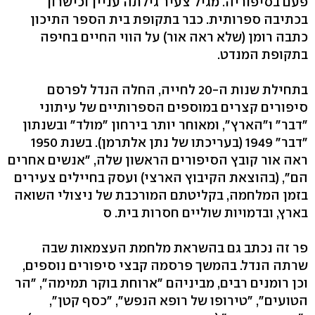
פעם בסיפוריה. מגיל צעיר גילתה עניין וכישרון
בכתיבה ספרותית. כבר בתקופת בית הספר התיכון
כתבה רומן (שלא ראה אור) על הווי החיים בחיפה
בתקופת המנדט.
בתחילת שנות ה-20 לחייה, החלה הנדל לפרסם
סיפורים קצרים במוספים הספרותיים של עיתוני
"דבר" ו"הארץ", ומאוחר יותר בירחון "מולד" ובשנתון
"דבר" 1949 (בעריכתו של נתן אלתרמן). בשנת 1950
ראה אור קובץ הסיפורים הראשון שלה, "אנשים אחרים
הם", (בהוצאת הקיבוץ הארצי) ועסק בחיילים צעירים
בזמן המלחמה, בקליטתם המורכבת של ניצולי השואה
בארץ, ובדמויות שוליים חסרות בית. ס
פר זה נכתב גם בהשראת מלחמת העצמאות שבה
שרתה הנדל. בהמשך פרסמה קבצי סיפורים נוספים,
וכן רומנים רבים, מביניהם "ארוחת בוקר תמימה", "הר
הטועים", "טירופו של רופא הנפש", "כסף קטן",