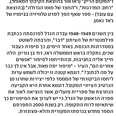
ו"המקום הריק" (ראו אור בהוצאת הקיבוץ המאוחד),
"רחוב המדרגות", ו"החצר של מומו הגדולה" (בהוצאת
עם עובד) - ספר שאף הפך לסרט טלוויזיה בבימויו של
ג'אד נאמן.
בין השנים 1948-1949 עבדה הנדל לפרנסתה ככתבת
פרלמנטרית של העיתון "דבר", והרבתה לשוטט
במסדרונות הכנסת. באחד הימים, כך סיפרה כעבור
שנים, נתקלה בראש הממשלה דאז, דוד בן גוריון. הלה
חייך אליה בחביבות, ובהתייחסו לסיפור "אנשים
אחרים הם", העיר - "סיפור יפה מאוד, אבל אין לך כבר
על מה לכתוב?". דוגמא קטנה זו יכולה לשמש עדות
ליחסו הביקורתי של הממסד כלפי יצירות שחרגו מן
הנרטיב הציוני המקובל. דוגמא אחרת היא הקביעה
הנחרצת של ספריית פועלים, אשר הוציאה לאור את
ספרה הראשון של הנדל, כי יש לערוך את הסיפורים כך
שיתאימו לרוח התקופה. רק בשנת 2000 התפרסם
הספר מחדש בגרסתו המקורית והלא-מצונזרת.