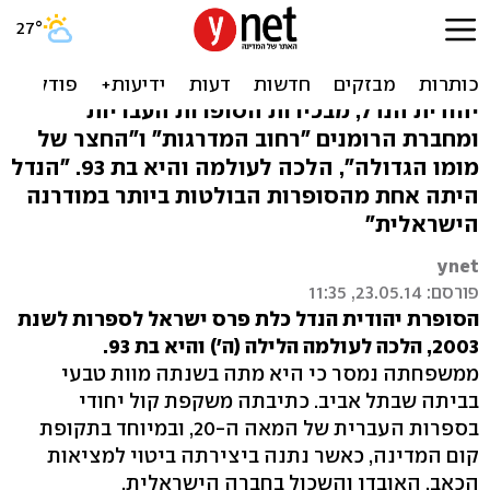
הסופרת יהודית הנדל הלכה
לעולמה
יהודית הנדל, מבכירות הסופרות העבריות
ומחברת הרומנים "רחוב המדרגות" ו"החצר של
מומו הגדולה", הלכה לעולמה והיא בת 93. "הנדל
היתה אחת מהסופרות הבולטות ביותר במודרנה
הישראלית"
ynet
פורסם: 23.05.14, 11:35
הסופרת יהודית הנדל כלת פרס ישראל לספרות לשנת
2003, הלכה לעולמה הלילה (ה') והיא בת 93.
ממשפחתה נמסר כי היא מתה בשנתה מוות טבעי
בביתה שבתל אביב. כתיבתה משקפת קול יחודי
בספרות העברית של המאה ה-20, ובמיוחד בתקופת
קום המדינה, כאשר נתנה ביצירתה ביטוי למציאות
הכאב, האובדן והשכול בחברה הישראלית.