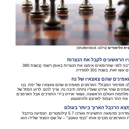
ית הלימודים
(צילום: shutterstock)
תתפלאו, אבל הרבה לפני שהרומאים אימצו את הנצרות באופן רשמי (בשנת 380
זאת, בשנת 301 לספירה.
נו מסיפור המבול? הארמנים מאמינים שהם צאצאיו של יפת, בנו
מינים שהר אררט שעליו נחתה תיבה נח, שייך להם. לרוע המזל של
מלחמת העולם הראשונה, נשאר אררט בידי התורכים אבל הארמנים
את ההר הצמוד לארצם ולהתגעגע.
הוא מגיע למנזר מרהיב מהמאה התשיעית ואורכו 5.7 קילומטרים. הנסיעה ברכבל
 כ-11 דקות והארמנים מכנים אותו "כנפי טאטב" – על שם המנזר שלידו הוא