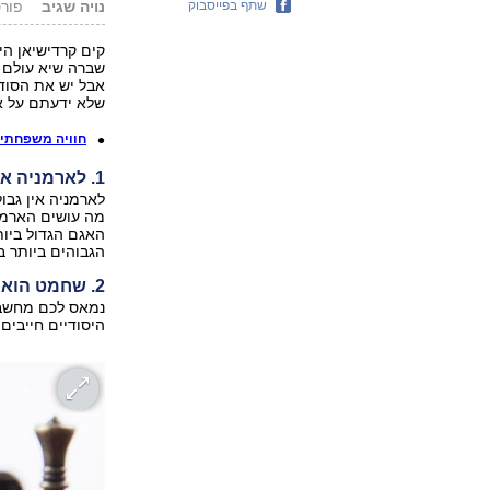
שתף בפייסבוק
נויה שגיב
פורסם: .14
קים קרדישיאן הי
שברה שיא עולם ב
אבל יש את הסוד
שלא ידעתם על א
חוויה משפחתית
1. לארמניה אין ים ובמרכזה אגם ענק
לארמניה אין גבול
מה עושים הארמנ
הגבוהים ביותר ב
2. שחמט הוא מקצוע חובה בבתי הספר בארמניה
נמאס לכם מחשבו
היסודיים חייבים