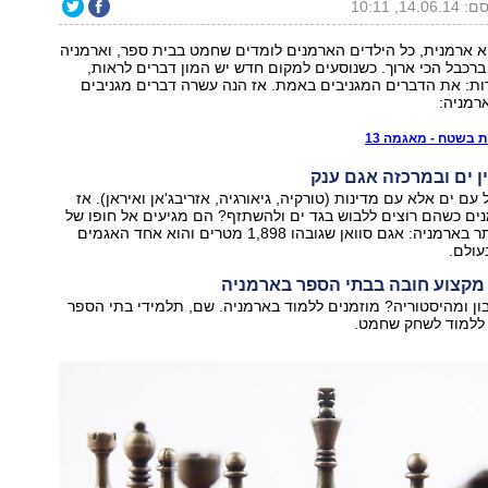
14.06, 10:11
א ארמנית, כל הילדים הארמנים לומדים שחמט בבית ספר, וארמניה
רכבל הכי ארוך. כשנוסעים למקום חדש יש המון דברים לראות,
ות: את הדברים המגניבים באמת. אז הנה עשרה דברים מגניבים
רמניה:
 בשטח - מאגמה 13
 עם ים אלא עם מדינות (טורקיה, גיאורגיה, אזריבג'אן ואיראן). אז
ים כשהם רוצים ללבוש בגד ים ולהשתזף? הם מגיעים אל חופו של
האגם הגדול ביותר בארמניה: אגם סוואן שגובהו 1,898 מטרים והוא אחד האגמים
עולם.
ן ומהיסטוריה? מוזמנים ללמוד בארמניה. שם, תלמידי בתי הספר
 ללמוד לשחק שחמט.