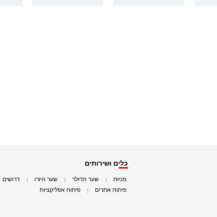
כלים ושירותים
מניות
שער הדולר
שער היורו
דרושים
|
|
|
|
פיתוח אתרים
פיתוח אפליקציות
|
|