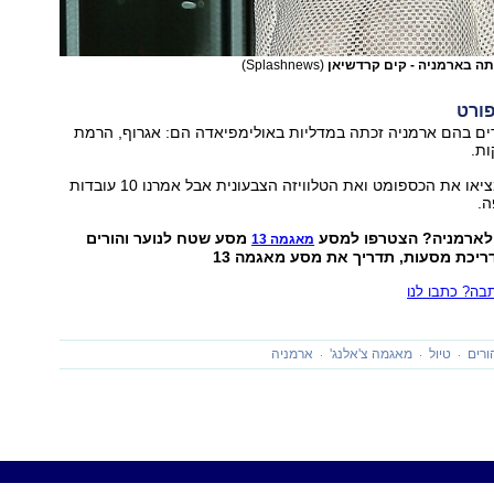
תה בארמניה - קים קרדשיאן
(Splashnews)
ים בהם ארמניה זכתה במדליות באולימפיאדה הם: אגרוף, הרמת
ות.
הארמנים גם המציאו את הכספומט ואת הטלוויזה הצבעונית אבל אמרנו 10 עובדות
ה.
 לארמניה? הצטרפו למסע
מסע שטח לנוער והורים
מאגמה 13
דריכת מסעות, תדריך את מסע מאגמה 13
ה? כתבו לנו
ורים
טיול
מאגמה צ'אלנג'
ארמניה