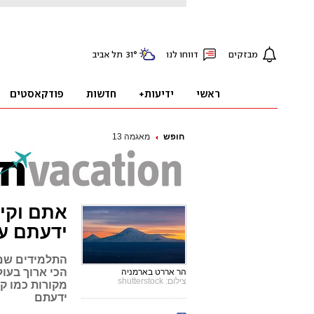
חופש
מאגמה 13
ידעתם ע
התלמידים שם 
הכי ארוך בעו
הר אררט בארמניה
צילום: shutterstock
מקורות כמו ק
ידעתם