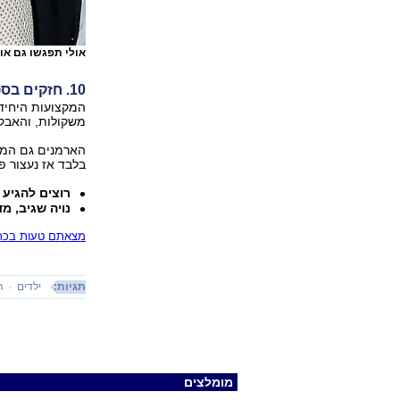
אולי תפגשו גם או
10. חזקים בספורט
המקצועות היחיד
משקולות, והאבק
בלבד אז נעצור פ
רוצים להגיע
נויה שגיב, מ
מצאתם טעות בכתב
תגיות:
ילדים
ה
מומלצים