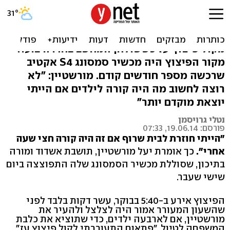
"הילדים חשבו שנפל פה טיל"
יעל מורשטיין מאשדוד התעוררה ב-5:40 בבוקר
מקול פיצוץ עז כששולחן המחשב בחדרה בוער.
מקור הפיצוץ היה מכשיר סמסונג S4 אקטיב
שרכשה מספר חודשים קודם. מורשטיין: "לא
רוצה לחשוב מה היה קורה לילדים אם הייתי
יוצאת מוקדם יותר"
נטלי גרויסמן
פורסם: 19.06.14, 07:33
"הייתי חוזרת לבית שרוף אם זה היה קורה חצי שעה
אחרי".
כך אומרת יעל מורשטיין, תושבת אשדוד ומורה
בתיכון, שסוללת מכשיר הסמסונג שלה התפוצצה ביום
שישי שעבר.
הפיצוץ אירע ב-5:40 בבוקר, עשר דקות בלבד לפני
שהשעון המעורר אמור היה לצלצל ולהעיר את
מורשטיין, אם לארבעה ילדים, כדי שתוציא את כלבת
המשפחה לטיול. "פתאום התעוררתי לקול פיצוץ עז",