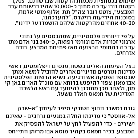
שימוש בכמחצית מכמות הרקטות שברשותם. "1,705
רקטות נורו עד כה מתוך כ-10,000 שהיו ברשותם ערב
המבצע", צוטט דובר צה"ל, תת-אלוף מוטי אלמוז,
בסוכנות הידיעות רויטרס. "להערכתנו,
40-30 אחוזים מהרקטות שלהם הושמדו על ידינו".
על פי דיווחים פלסטיניים, שמתבססים על נתוני
ארגוני זכויות אדם וגורמי רפואה, כ-340 בני אדם מתו
עד כה בתחומי הרצועה מאז פתיחת המבצע, רובם
אזרחים.
בצל העימות האלים בשטח, מנסים דיפלומטים, ראשי
מדינות וגורמים מדיניים אחרים להוביל למשא ומתן
שבסופו הפסקת אש ורגיעה. נשיא הרשות הפלסטינית
אבו מאזן צפוי להיפגש בדוחא עם מזכ"ל האו"ם באן קי
מון, ולאחר מכן מתוכנן להיוועד עם ראש הלשכה
המדינית של חמאס חאלד משעל.
גורם במשרד החוץ הטורקי סיפר לעיתון "א-שרק
אל-אווסט" כי מדינתו החלה במגעים נרחבים - שאינם
ישירים - כדי להפעיל לחץ על ישראל להפסיק את
המבצע. בכיר חמאס בקהיר מוסא אבו מרזוק התייחס