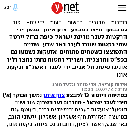
יירוטים מעל ב"ש, אזעקה
בשרון, רסיסים בת"א
גם בבוקר ה-13 למבצע "צוק איתן" נמשך ירי
הרקטות לעבר מדינת ישראל. כיפת ברזל יירטה
שתי רקטות שנורו לעבר באר שבע. שתיים
התפוצצו בשטחים פתוחים. אזעקות נשמעו גם
בכפ"ס והרצליה, ושרידי רקטות נחתו בחצר וליד
אוניברסיטת תל אביב. ירי לעבר ראשל"צ ובקעת
אונו
אילנה קוריאל, אלי סניור וגלעד מורג
עודכן: 20.07.14, 12:04
בפתיחת היום ה-13 למבצע
צוק איתן
נמשך הבוקר (א')
הירי לעבר ישראל - מהדרום ועד השרון:
שוב ושוב
הופעלו אזעקות בערים וביישובים רבים, בעוטף עזה,
במועצה האזורית חוף אשקלון, אשקלון, יישובי הנגב,
באר שבע, ראשון לציון, רחובות, נס ציונה, בקעת אונו,