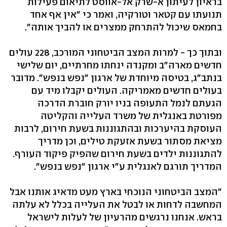
בראיון לעיתון א-שרק אל-אווסט לתיאום פעילות
תנועתו עם קטאר וטורקיה, ואמר כי "אין אף אחד
בחמאס שיכול להתרחק ממצרים או להביך אותה".
ובתוך כך - למרות המצב הביטחוני המורכב, 228 עולים
חדשים מארה"ב ומקנדה ינחתו מחרתיים, יום שלישי
בנתב"ג, בטיסה מיוחדת של ארגון "נפש בנפש". מדובר
בעולים חדשים מאמריקה. העולים יקבלו מיד עם
הגעתם לנמל התעופה בניו יורק חוברת הדרכה
מפורטת באנגלית של משרד העלייה והקליטה
העוסקת בהיערכות ובהתגוננות בשעת חירום, לרבות
מציאת מסתור בשעת אזעקת טילים, וכן מדריך
להתגוננות ילדים בשעת חירום שהפיק פיקוד העורף.
המדריך תורגם לאנגלית ע"י ארגון "נפש בנפש".
"המצב הביטחוני הנוכחי בארץ מעט מדאיג אותנו אבל
המחשבה לדחות או לבטל את העלייה בכלל לא עלתה
בראש. אנחנו נרגשים מהרעיון של לעלות לישראל