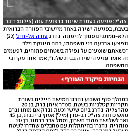
צה"ל: פגיעה בעמדת שיגור ברצועת עזה (צילום: דובר
צה"ל)
בשבת, בפגיעה ישירה באחד מיישובי הפזורה הבדואית
הלא-ממוגנים סמוך לדימונה, נהרג
עודה אל-וודג'
(32)
ונפצעו ארבעה בני משפחתו, בהם תינוקת וילד.
"כשאתם שומעים על נפילה בשטחים פתוחים, לפעמים
זה אומר פגיעה ישירה בבית שלנו", אמר אחד מקרובי
המשפחה.
במהלך סוף השבוע נהרגו חמישה חיילים בשורת
תקריות קטלניות בשטח. סמ"ר איתן ברק, בן 20
מהרצליה, נהרג ביום שישי וכעת נבדק אם מותו נגרם
מאש כוחות צה"ל. רב-סרן (מיל') אמוץ גרינברג, בן 45
ואב לשלושה מהוד השרון, וסמל אדר ברסנו, בן 20
מנהריה, נהגרו בהיתקלות עם מחבלים שחדרו לשטח
ישראל במנהרה. צוער בר רהב, לוחם הנדסה בן 21