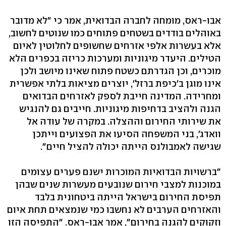
אבו-ראס, מומחה לחברה הבדואית, אמר כי "לא מדובר
באוהלים בודדים בשטחים פתוחים כמו שנוטים לחשוב,
אלא בעשרות אלפי אזרחים שחשופים לחלוטין לאיום
הטילים. היעדר מיגוניות ומערכות כריזה בכפרים הלא
מוכרים, וכן הגדרתם כשטח פתוח שאינו מיושב ולכן
אינו מוגן ב'כיפת ברזל', יוצרים מציאות בלתי אפשרית
ומחרידה. המדינה חייבת לספק לאזרחים הבדואים
הגנה ולהציב בדחיפות מיגוניות. חייבים גם להנגיש
את שירותי החירום וההצלה. במקרה של עודה אל
וואדג', בני המשפחה הסיעו את הפצועים וייתכן
שגישה לאמבולנס הייתה יכולה להציל חיים".
"ברשויות הבדואיות המוכרות ישנם פערים עצומים
במוכנות למצבי חירום שנובעים מעשרות שנים שבהן
תפיסת החירום בישראל הייתה ביטחונית בלבד
והאזרחים הערבים לא נחשבו כמי שנמצאים תחת איום
וזקוקים להגנה בחירום", אמר אבו-ראס. "התפיסה הזו