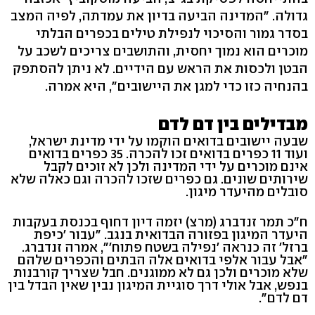
גדולה. "המדינה הביעה בדיון את עמדתה, לפיה המצב
בסדר גמור והסיכוי לנפילת טילים בכפרים הבלתי
מוכרים הוא נמוך יחסית, והתושבים צריכים לשכב על
הבטן ולכסות את הראש עם הידיים. לא ניתן להסתפק
בהנחיה כזו כדי למגן את היישובים", היא אמרה.
מבדילים בין דם לדם
שבעה יישובים בדואים הוקמו על ידי מדינת ישראל,
ועוד 11 כפרים בדואים זכו להכרה. 35 כפרים בדואים
אינם מוכרים על ידי המדינה ולכן לא זוכים לקבל
שירותים שונים. גם כפרים שזכו להכרה וגם כאלה שלא
סובלים מהיעדר מיגון.
ח״כ תמר זנדברג (מרצ) יזמה דיון דחוף בכנסת בעקבות
היעדר המיגון בפזורה הבדואית בנגב. "עבור 'כיפת
ברזל' זה כנראה 'נפילה בשטח פתוח'", אמרה זנדברג.
"אבל עבור אלפי בדואים אלה הבתים והכפרים שלהם
שלא מוכרים ולכן גם לא ממוגנים. חבל שצריך קורבנות
בנפש, אבל אולי דרך סוגיית המיגון נבין שאין הבדל בין
דם לדם".