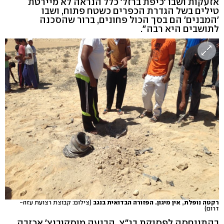
אזעקות ושבו 'כיפת ברזל' כלל הנראה לא מיירטת
טילים בשל הגדרת הכפרים כשטח פתוח, ושבו
'המבנים' הם בסך הכול פחונים, ברור שהסכנה
לתושבים היא רבה".
רקטה נופלת, אין מיגון. הפזורה הבדואית בנגב
(צילום: קבוצת רצועת עזה-
דרום)
בהתייחסה לפסיקת בג"צ, הביעה מוסקוביץ' אכזבה