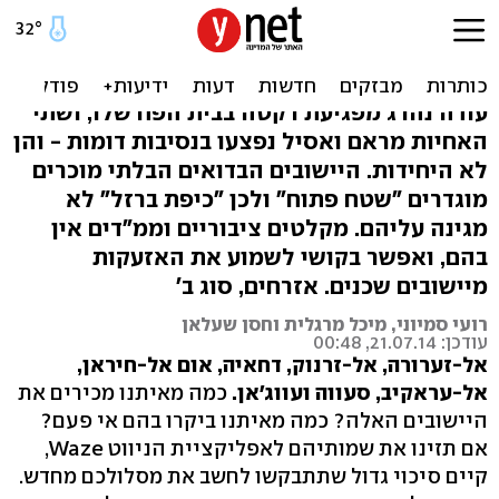
מפנים להם עורף. אלפי
בדואים לא ממוגנים
עודה נהרג מפגיעת רקטה בבית הפח שלו, ושתי
האחיות מראם ואסיל נפצעו בנסיבות דומות - והן
לא היחידות. היישובים הבדואים הבלתי מוכרים
מוגדרים "שטח פתוח" ולכן "כיפת ברזל" לא
מגינה עליהם. מקלטים ציבוריים וממ"דים אין
בהם, ואפשר בקושי לשמוע את האזעקות
מיישובים שכנים. אזרחים, סוג ב'
רועי סמיוני, מיכל מרגלית וחסן שעלאן
עודכן: 21.07.14, 00:48
אל-זערורה, אל-זרנוק, דחאיה, אום אל-חיראן,
אל-עראקיב, סעווה ועווג'אן.
כמה מאיתנו מכירים את
היישובים האלה? כמה מאיתנו ביקרו בהם אי פעם?
אם תזינו את שמותיהם לאפליקציית הניווט Waze,
קיים סיכוי גדול שתתבקשו לחשב את מסלולכם מחדש.