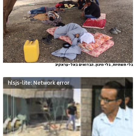
בלי תשתיות, בלי מיגון. הבדואים באל-עראקיב
hlsjs-lite: Network error