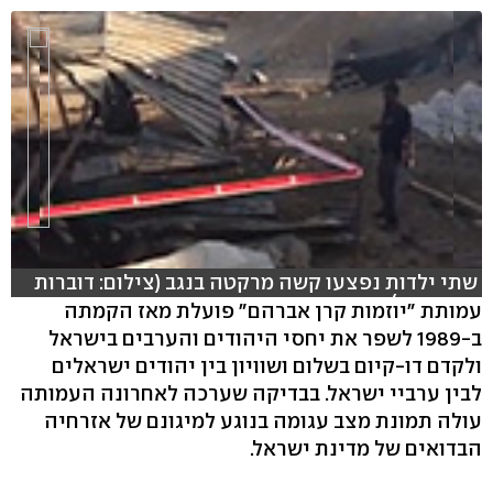
שתי ילדות נפצעו קשה מרקטה בנגב (צילום: דוברות
המשטרה)
עמותת "יוזמות קרן אברהם" פועלת מאז הקמתה
ב-1989 לשפר את יחסי היהודים והערבים בישראל
hlsjs-lite: Network error
ולקדם דו-קיום בשלום ושוויון בין יהודים ישראלים
לבין ערביי ישראל. בבדיקה שערכה לאחרונה העמותה
עולה תמונת מצב עגומה בנוגע למיגונם של אזרחיה
הבדואים של מדינת ישראל.