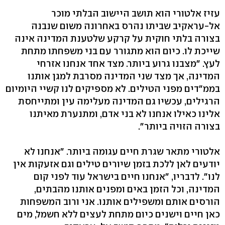
עזיז אלטורי הוא תושב היישוב הבלתי מוכר
אל-עראקיב שביתו נהרס באחרונה משום שנבנה
בצורה בלתי חוקית על קרקע שלטענת המדינה אינה
שייכת לו. כיום הוא מתגורר עם בני משפחתו מתחת
לעץ. "מצבנו גרוע ביותר. מצד אחד אנחנו אזרחי
המדינה, אך מצד שני המדינה מסרבת למגן אותנו
בממ"דים מפני הטילים. לא מספיקים לנו קשיי היומיום
הרגילים, עכשיו גם המדינה מעלימה עין ומתייחסת
אלינו כאילו אנחנו לא בני אדם, ומתנערת מאיתנו
בצורה הזויה ביותר".
אלטורי מתאר שגרת חיים עגומה ביותר. "אנחנו לא
יודעים לאן ללכת בזמן שיורים טילים וגם אזעקות אין
לנו". לדבריו, "אנחנו חיים בישראל עוד לפני קום
המדינה, וכל הזמן באים ומפנים אותנו מהבתים,
הורסים אותם ומשפילים אותנו. אני ורוב המשפחות
כאן חיים וישנים כיום מתחת לעצים ללא חשמל, מים