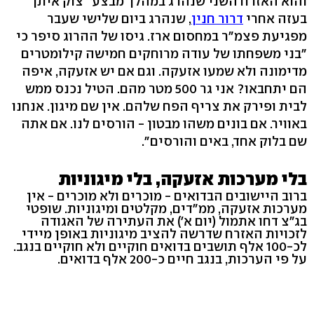
והוא האזרח השני שנהרג במהלך מבצע "צוק איתן"
בעזה אחרי
דרור חנין
, שנהרג ביום שלישי שעבר
מפגיעת פצמ"ר במחסום ארז. גיסו של ההרוג סיפר כי
"בני משפחתו של עודה מרוחקים חמישה קילומטרים
מדימונה ולא שמעו אזעקה. וגם אם יש אזעקה, איפה
הם יתחבאו? אני גר 500 מטר מהם. הטיל נכנס ממש
לבית ופירק את צריף הפח שלהם. אין שם מיגון. אנחנו
באוויר. אם בונים משהו מבטון - הורסים לנו. אם אתה
שם בלוק אחד, באים והורסים".
בלי מערכות אזעקה, בלי מיגוניות
ברוב היישובים הבדואים - מוכרים ולא מוכרים - אין
מערכות אזעקה, ממ"דים, מקלטים ומיגוניות. שופטי
בג"צ דחו אתמול (יום א') את העתירה של האגודה
לזכויות האזרח שדרשה להציב מיגוניות באופן מיידי
לכ-100 אלף תושבים בדואים חוקיים ולא חוקיים בנגב.
על פי הערכות, בנגב חיים כ-200 אלף בדואים.