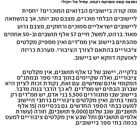
נפצעה קשה מפגיעת רקטה. עתיל אל-וקילי
ומה קורה ביישובים הבדואים המוכרים? יחסית
ליישובים הבלתי מוכרים, מצבם טוב יותר, אך בהשוואה
ליישובים ישראליים סמוכים ורחוקים, מצבם גרוע
מאוד. ברהט, למשל, חיים 57 אלף תושבים וב-50 אחוזים
מהבתים ביישוב אין ממ"דים ואין מספיק מקלטים
ציבוריים בהתאם לצורך הציבורי. מערכת כריזה
לאזעקה דווקא יש ביישוב.
בלקייה, יישוב של 12 אלף תושבים, אין מקלטים
ציבוריים, ואלה שקיימים בתוך בתי ספר ובמתנ"ס
המקומי אינם שמישים. עם זאת, נקודת זכות לציון היא
שברוב הבתים יש ממ"דים. לא כך הדבר בנוה מדבר.
ביישוב שבו מתגוררים 5,500 בני אדם, יש ממ"דים רק
בשני בתים, ואין מקלטים ציבוריים ברחבי היישוב
למעט בבתי הספר החדשים. גם בכסייפה (15 אלף
תושבים), שגב שלום (9,000 תושבים), חורה (עשרת
אלפים תושבים) ותל שבע אין מקלטים ציבוריים למעט
בכמה בתי ספר ביישובים.