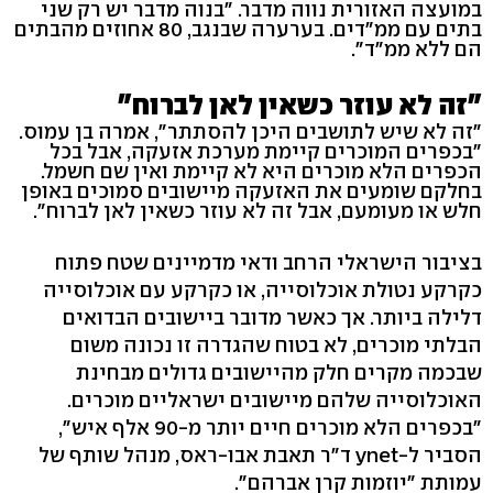
במועצה האזורית נווה מדבר. "בנוה מדבר יש רק שני
בתים עם ממ"דים. בערערה שבנגב, 80 אחוזים מהבתים
הם ללא ממ"ד".
"זה לא עוזר כשאין לאן לברוח"
"זה לא שיש לתושבים היכן להסתתר", אמרה בן עמוס.
"בכפרים המוכרים קיימת מערכת אזעקה, אבל בכל
הכפרים הלא מוכרים היא לא קיימת ואין שם חשמל.
בחלקם שומעים את האזעקה מיישובים סמוכים באופן
חלש או מעומעם, אבל זה לא עוזר כשאין לאן לברוח".
בציבור הישראלי הרחב ודאי מדמיינים שטח פתוח
כקרקע נטולת אוכלוסייה, או כקרקע עם אוכלוסייה
דלילה ביותר. אך כאשר מדובר ביישובים הבדואים
הבלתי מוכרים, לא בטוח שהגדרה זו נכונה משום
שבכמה מקרים חלק מהיישובים גדולים מבחינת
האוכלוסייה שלהם מיישובים ישראליים מוכרים.
"בכפרים הלא מוכרים חיים יותר מ-90 אלף איש",
הסביר ל-ynet ד"ר תאבת אבו-ראס, מנהל שותף של
עמותת "יוזמות קרן אברהם".