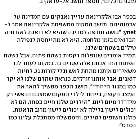
מזגנים וכלום", מספר תושב אל-עראקיב.
בכפר אבו אלקרינאת עדיין נאבקים עם המדינה על
אדמותיהם. תושב המקום ממשפחת אלקרינאת אמר ל-
ynet: "בושה וחרפה למדינה שהיא לא דואגת לאזרחיה
הבדואים בזמן מלחמה. היא לא מתייחסת לנפילת
טילים בשטחים שלנו.
תמיד אומרים שנופלות רקטות בשטח פתוח, אבל בשטח
הפתוח הזה אנחנו אלה שגרים בו. במקום לעזור לנו
משאירים אותנו מתחת לאש ובלי קורות גג. לחיות
דואגים, אבל אותנו זורקים. כנראה שהדם שלנו לא יקר
כמו במגזר היהודי". תושב הכפר ממשיך לתאר את
המצב הקשה, בייחוד לילדי המקום שמצבם הנפשי רק
מידרדר מיום ליום. "הילדים שלנו חיים בפחד. הם לא
יכולים לישון בלילה לא יכולים לישון מרוב הדאגות.
כולנו חשופים לטילים, והממשלה מסתכלת עלינו כמו
בסרט".