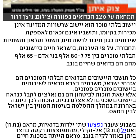
המחאה על מצב הבדואים בפזורה (צילום: ניצן דרור
ויוגב אטיאס)
יישוב בלתי מוכר הוא יישוב שרשויות המדינה אינן
מכירות בקיומו, ותושביו אינם זכאים לאספקת
שירותים כגון חיבור לרשת מים, חשמל וטלפון ותשתיות
תחבורה. על פי הערכות, בישראל חיים ביישובים
הבלתי מוכרים בין 75 ל-80 אלף בני אדם - 65 אלף
מהם הם בדואים שחיים בנגב.
כל תושבי היישובים הבדואים הבלתי המוכרים הם
אזרחי ישראל, משרתים בצבא וזכאים לשירותים
ביישובים מוכרים סמוכים.
אלא שאת הזכות לביטחון הם גם נאלצים לקבל כנראה
ביישובים שכנים ולא אצלם בבית. הוכחה לכך ניתנה
באחרונה במהלך ההסלמה בעימות המזוין בין ישראל
לבין חמאס.
בשבוע שעבר
נפצעו
שתי ילדות בדואיות, מראם (בת 11)
ואס
יל
(בת 13) אל-וקילי, מהתפוצצות רקטה בחצר
ביתן באזור לקיה בנגב. מראם הייתה בסכנת חיים