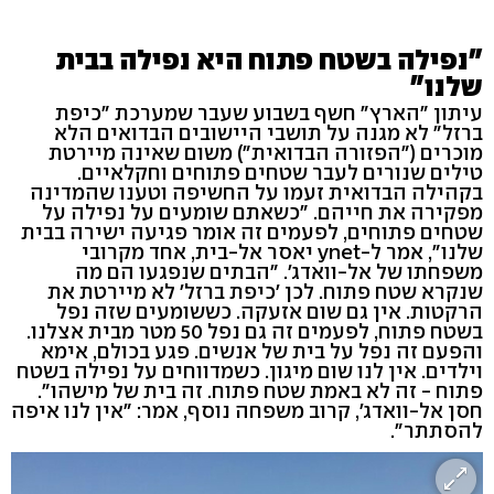
"נפילה בשטח פתוח היא נפילה בבית
שלנו"
עיתון "הארץ" חשף בשבוע שעבר שמערכת "כיפת
ברזל" לא מגנה על תושבי היישובים הבדואים הלא
מוכרים ("הפזורה הבדואית") משום שאינה מיירטת
טילים שנורים לעבר שטחים פתוחים וחקלאיים.
בקהילה הבדואית זעמו על החשיפה וטענו שהמדינה
מפקירה את חייהם. "כשאתם שומעים על נפילה על
שטחים פתוחים, לפעמים זה אומר פגיעה ישירה בבית
שלנו", אמר ל-ynet יאסר אל-בית, אחד מקרובי
משפחתו של אל-וואדג'. "הבתים שנפגעו הם מה
שנקרא שטח פתוח. לכן 'כיפת ברזל' לא מיירטת את
הרקטות. אין גם שום אזעקה. כששומעים שזה נפל
בשטח פתוח, לפעמים זה גם נפל 50 מטר מבית אצלנו.
והפעם זה נפל על בית של אנשים. פגע בכולם, אימא
וילדים. אין לנו שום מיגון. כשמדווחים על נפילה בשטח
פתוח - זה לא באמת שטח פתוח. זה בית של מישהו".
חסן אל-וואדג', קרוב משפחה נוסף, אמר: "אין לנו איפה
להסתתר".