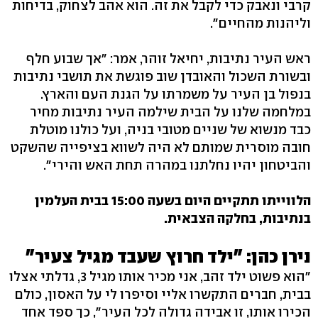
קרבי ונאבק כדי לקבל את זה. הוא אהב לצחוק, בדיחות
וליהנות מהחיים".
ראש העיר נתיבות, יחיאל זוהר, אמר: "אך שבוע חלף
ובשורת השכול והאובדן שוב פוגשת את תושבי נתיבות
בנפול בן העיר על משמרתו על הגנת העם והארץ.
במלחמה שלנו על הבית שילמה העיר נתיבות מחיר
כבד מנשוא של שניים מטובי בניה, ועל כולנו מוטלת
חובה מוסרית שמותם לא היה לשווא בציפייה שהשקט
והביטחון יהיו נחלתנו במהרה תחת האש והירי".
הלווייתו תתקיים היום בשעה 15:00 בבית העלמין
בנתיבות, בחלקה הצבאית.
נירן כהן: "ילד חרוץ שעבד מגיל צעיר"
"הוא פשוט ילד זהב, אני מכיר אותו מגיל 3, גדלתי אצלו
בבית, חברים התקשרו אליי וסיפרו לי על האסון, כולם
הכירו אותו, זו אבידה גדולה לכל העיר", כך ספד אחד