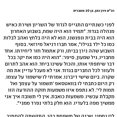
רב"ט נירן כהן, בן 20 מטבריה
לפני כשנתיים התגייס לגדוד של השריון ושירת כאיש
מנהלה בגדוד. "תמיד הוא היה שמח, בשבוע האחרון
הוא היה בבית ונפגשנו, הוא לא היה בלחץ ואהב לבלות
כמו כל ילד בגילו", אמר חברו דניאל מירזאי. בסוף
השבוע שהה נירן בביתו, ורק אתמול חזר ליחידתו. אחד
מחבריו, גיל שמעון, סיפר: "הוא היה כמו אח יקר. בכל
דבר שיתפתי אותו, והכול עשינו ביחד. הוא אהב לתרום
ולעזור לכל החברים בגדוד. אני לא מעכל עדיין את מה
שקרה. ביום שישי דיברנו. אמרתי לו שישמור על עצמו.
רק היום כתבתי לו בוואטסאפ 'תשמור על עצמך ואל
תמות לי'. לא נתפס איזו משמעות חזקה ההודעה הזו
מקבלת עכשיו. משמעות כואבת. אין לי תשובה איך אני
ממשיך מפה בלעדיו. הוא חלק בלתי נפרד ממני".
ליז נחמני, שכנה של משפחת כהן, התקשתה להסתיר