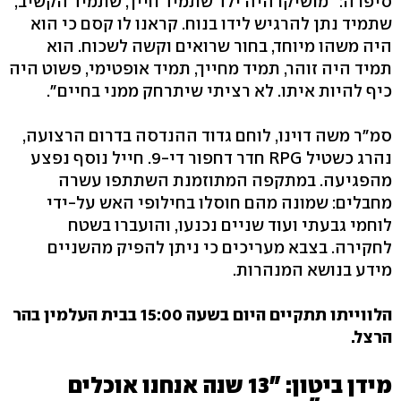
סיפרה: "מושיקו היה ילד שתמיד חייך, שתמיד הקשיב,
שתמיד נתן להרגיש לידו בנוח. קראנו לו קסם כי הוא
היה משהו מיוחד, בחור שרואים וקשה לשכוח. הוא
תמיד היה זוהר, תמיד מחייך, תמיד אופטימי, פשוט היה
כיף להיות איתו. לא רציתי שיתרחק ממני בחיים".
סמ"ר משה דוינו, לוחם גדוד ההנדסה בדרום הרצועה,
נהרג כשטיל RPG חדר דחפור די-9. חייל נוסף נפצע
מהפגיעה. במתקפה המתוזמנת השתתפו עשרה
מחבלים: שמונה מהם חוסלו בחילופי האש על-ידי
לוחמי גבעתי ועוד שניים נכנעו, והועברו בשטח
לחקירה. בצבא מעריכים כי ניתן להפיק מהשניים
מידע בנושא המנהרות.
הלווייתו תתקיים היום בשעה 15:00 בבית העלמין בהר
הרצל.
מידן ביטון: "13 שנה אנחנו אוכלים