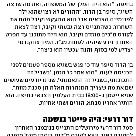
בחיפה. "הוא היה המלך של המשפחה, ואת מה שרצה
השיג", סיפר בן הדוד. "ההורים לא רצו שהוא ילך
לפנימייה הצבאית אבל הוא התעקש וקיבל מהם את
השחרור. כשהתגייס רצה גבעתי וקיבל, רצה לצאת
לקורס מ"כים מוקדם וקיבל. הוא היה מתוכנן עד הפרט
האחרון וידע שיהיה לפחות מג"ד. תמיד צחקנו מי
יצדיע למי בסוף, והנה עכשיו הוא ניצח".
בן הדוד סיפר עוד כי פגש בשגיא מספר פעמים לפני
הכניסה לעזה. "הוא אמר כל הזמן, 'בשביל זה
התכוננתי, בשביל זה התאמנתי'. שנינו יודעים שעושים
שם את מה שצריך. המנהרות האלה הן סכנת מוות".
שגיא ייטמן ב-18:00 בבית העלמין הצבאי בחיפה. הוא
הותיר אחריו סבתא, הורים ושתי אחיות.
דור דרעי: היה פייטר בנשמה
סמל דור דרעי מירושלים התגייס בנובמבר האחרון
לחטיבת כפיר, ויצא לקורס מ"כים. גיסתו מיטל סיפרה