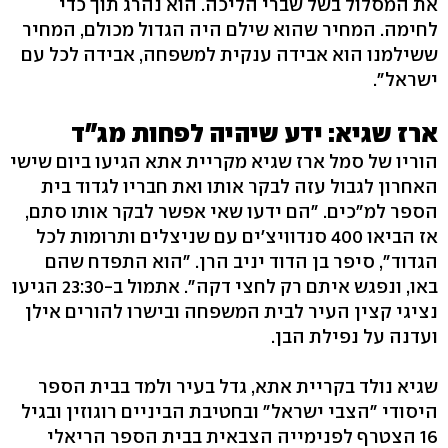
את המסלול בשל שברי הליכה. הוא נהרג תוך כדי
לחימה. המחיר שהוא שילם היה הגדול מכולם, המחיר
ששילמנו הוא אבידה ענקית למשפחה, אבידה לכל עם
ישראל".
ארז שגיא: ידע שיהיה לפחות מג"ד
הוריו של סמל ארז שגיא מקריית אתא הגיעו ביום שישי
האחרון לגבול עזה לבקר אותו ואת חבריו לגדוד בית
הספר למ"כים. "הם ידעו שאי אפשר לבקר אותו סתם,
אז הביאו 400 סנדוויצ'ים עם שניצלים ותרומות לכל
הגדוד", סיפר בן הדוד יניב הרן. "הוא התפדח שהם
באו, ונפגש איתם רק לחצי דקה". אתמול ב-23:30 הגיעו
נציגי קצין העיר לבית המשפחה ובישרו להורים אילן
ועדנה על נפילת הבן.
שגיא נולד בקריית אתא, גדל בעיר ולמד בבית הספר
היסודי "הצבי ישראל" ובחטיבת הביניים רוגוזין ובגיל
16 הצטרף לפנימייה הצבאית בבית הספר הריאלי