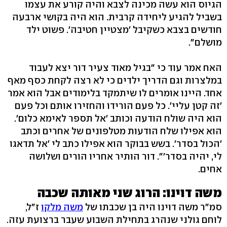
הגיוס הוא עשה מכינה לצבא והיה קורע את עצמו
בשביל להגיע ליחידה קרבית. הוא היה בקושי ארבעה
חודשים בצבא כשקיבל 'מצטיין חטיבה'. פשוט ילד
מושלם".
האח אמר עוד כי "בגיל מאוד צעיר דור יצא לעבוד
במלצרות וגם הדריך ילדים כי לא רצה לקחת כסף מאף
אחד. היינו אומרים לו שיתמקד בלימודים אבל הוא אמר
'זה קטן עליי'. כל פעם הורידו והחזירו אותם וכל פעם
הוא היה שולח הודעה וכותב 'אל תספר לאימא כלום'.
הוא אפילו שלח הודעות מטלפונים של אחרים וכתב
'הכול בסדר'. בשש בבוקר הוא אפילו כתב לי 'אל תדאגו
לי, יהיה בסדר'". דור הותיר אחריו הורים ושלושה
אחים.
משה דוינו: הרוג שני מאותה שכבה
סמ"ר משה דוינו היה בן שכבתו של
משה מלקו
ז"ל,
לוחם גולני שנהרג בתחילת השבוע שעבר ברצועת עזה.