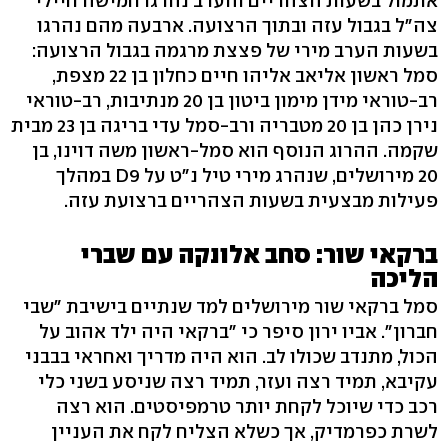
אתמול בשעות הצהריים והערב נהרגו חמישה חיילי
צה"ל בגבול עזה ובתוך הרצועה. ארבעה מהם נהרגו
בשעות הערב מירי של פצצת מרגמה בגבול הרצועה:
סמל ראשון אליאב אליהו חיים כחלון בן 22 מצפת,
רב-טוראי מידן מימון ביטון בן 20 מנתיבות, רב-טוראי
נירן כהן בן 20 מטבריה ורב-סמל עדי בריגה בן 23 מבית
שקמה. ההרוג הנוסף הוא סמל-ראשון משה דוינו, בן
20 מירושלים, שנהרג מירי טיל נ"ט על D9 במהלך
פעילות מבצעית בשעות הצהריים ברצועת עזה.
ברקאי שור: סחב אלונקה עם שברי
הליכה
סמל ברקאי שור מירושלים למד שנתיים בישיבת "שבי
חברון". אביו ירון סיפר כי "ברקאי היה ילד אהוב על
הכול, מתנדב שכולו לב. הוא היה מדריך ואחראי בבבני
עקיבא, תמיד רצה ועזר, תמיד רצה שניסע בשני כלי
רכב כדי שיוכל לקחת יותר טרמפיסטים. הוא רצה
לשרת כפרמדיק, אך כשלא הצליח לקח את העניין