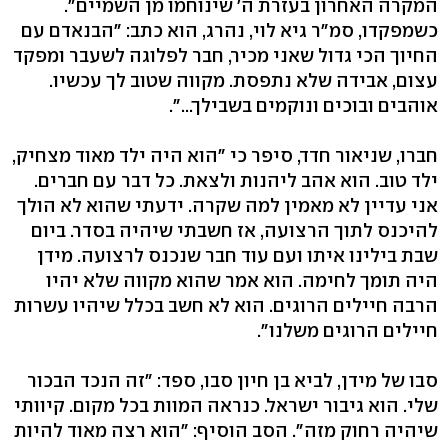
המקרה האחרון בעזרת ה' שינוחמו מן השמיים".
כשמפקדו, סמ"ר גיא לוי, נהרג, הוא כתב: "הבנאדם עם
החיוך הכי גדול שאני מכיר, חבר לפלוגה לשעבר ומפקד
עצום, אבידה שלא נתפסת. מקווה שטוב לך עכשיו.
אוהבים ובוכים ונוקמים בשבילך...".
חברו, שניאור חדד, סיפר כי "הוא היה ילד מאוד מצחיק,
ילד טוב. הוא אהב ליהנות ולצאת. כל דבר עם חברים.
אני עדיין לא מאמין למה שקרה. ידעתי שהוא לא הולך
להיכנס לתוך הרצועה, אז חשבתי שיהיה בסדר. ביום
שבת בילינו איתו ועם עוד חבר שנכנס לרצועה. מידן
היה תומך לחימה. הוא אמר שהוא מקווה שלא יהיו
הרבה חיילים הרוגים. הוא לא חשב בכלל שיהיו עשרות
חיילים הרוגים משלנו".
סבו של מידן, לביא בן חיון סבו, ספד: "זה הנכד הבכור
שלי. הוא גיבור ישראל. כנראה המוות בכל מקום. קיוותי
שיהיה רחוק מזה". הסב הוסיף: "הוא רצה מאוד להיות