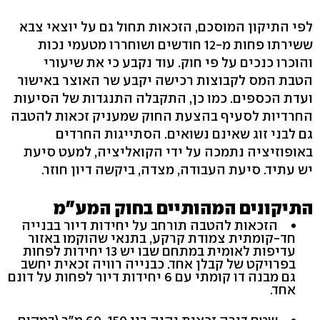
לפי התיקון המוסכם, הזכאות תחול גם על יוצאי צבא
ששירתו פחות מ-12 חודשים ושוחררו מטעמי נכות
והוכרו כנכים על פי חוק. עוד נקבע כי את שיעורי
הטבת המס לקבוצות רכישה יקבע שר האוצר באישור
ועדת הכספים. כמו כן, התקבלה התנגדות של הסיעות
החרדיות לסעיף בהצעת החוק שמעניק זכאות להטבה
גם לבני זוג שאינם נשואים. הסתייגות החרדים
באופוזיציה נתמכה על ידי הקואליציה, למעט סיעת
יש עתיד. סיעת העבודה, מצדה, ביקשה דיון חוזר.
התיקונים המהותיים בחוק המע"מ
הזכאות להטבה תורחב על יחידות דיור בבנייה
חד-קומתית צמודת קרקע, בתנאי שהוקמו באזור
עדיפות לאומית במתחם שבו יש 13 יחידות לפחות
בפרויקט של קבלן אחד. כבנייה רוויה זכאית יחשב
גם מבנה דו קומתי עם 6 יחידות דיור לפחות על דונם
אחד.