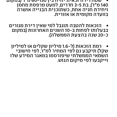
שטח דירה זכאית יהיה בין 60-150 מ"ר (במקום
140 מ"ר), בת 3-5 חדרים, למעט מרפסת מחסן
ויחידת חניה אחת, כשתוכנית הבנייה אושרה
בוועדה מקומית או אזורית.
הזכאות להטבה תוגבל למי שאין דירת מגורים
בבעלותו לפחות ב-10 השנים האחרונות (במקום
כ-20 שנה בהצעת הממשלה).
רמת הזכאות (ל-1.6 מיליון שקלים או למיליון
שקל) תיקבע גם לפי המחיר למ"ר, לפי חישובי
השמאי הממשלתי שיפורסמו במאגר המידע שלו
וייקבעו לפי מיקום הגוש.