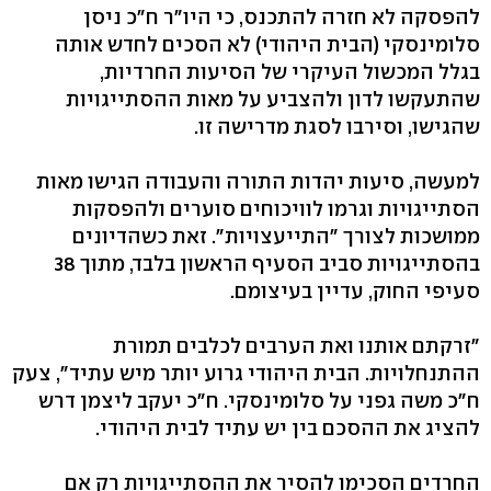
להפסקה לא חזרה להתכנס, כי היו"ר ח"כ ניסן
סלומינסקי (הבית היהודי) לא הסכים לחדש אותה
בגלל המכשול העיקרי של הסיעות החרדיות,
שהתעקשו לדון ולהצביע על מאות ההסתייגויות
שהגישו, וסירבו לסגת מדרישה זו.
למעשה, סיעות יהדות התורה והעבודה הגישו מאות
הסתייגויות וגרמו לוויכוחים סוערים ולהפסקות
ממושכות לצורך "התייעצויות". זאת כשהדיונים
בהסתייגויות סביב הסעיף הראשון בלבד, מתוך 38
סעיפי החוק, עדיין בעיצומם.
"זרקתם אותנו ואת הערבים לכלבים תמורת
ההתנחלויות. הבית היהודי גרוע יותר מיש עתיד", צעק
ח"כ משה גפני על סלומינסקי. ח"כ יעקב ליצמן דרש
להציג את ההסכם בין יש עתיד לבית היהודי.
החרדים הסכימו להסיר את ההסתייגויות רק אם