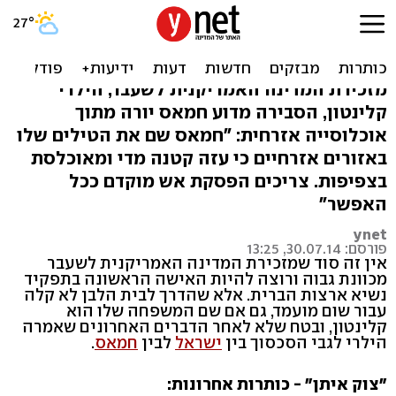
"חמאס מחביא נשק בין
אזרחים כי עזה קטנה"
מזכירת המדינה האמריקנית לשעבר, הילרי
קלינטון, הסבירה מדוע חמאס יורה מתוך
אוכלוסייה אזרחית: "חמאס שם את הטילים שלו
באזורים אזרחיים כי עזה קטנה מדי ומאוכלסת
בצפיפות. צריכים הפסקת אש מוקדם ככל
האפשר"
ynet
פורסם: 30.07.14, 13:25
אין זה סוד שמזכירת המדינה האמריקנית לשעבר
מכוונת גבוה ורוצה להיות האישה הראשונה בתפקיד
נשיא ארצות הברית. אלא שהדרך לבית הלבן לא קלה
עבור שום מועמד, גם אם שם המשפחה שלו הוא
קלינטון, ובטח שלא לאחר הדברים האחרונים שאמרה
הילרי לגבי הסכסוך בין
ישראל
לבין
חמאס
.
"צוק איתן" - כותרות אחרונות: