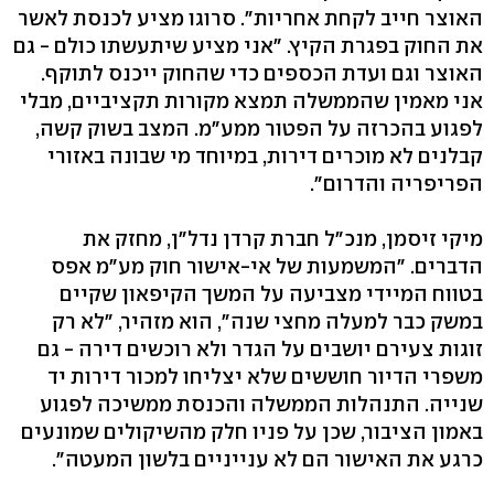
האוצר חייב לקחת אחריות". סרוגו מציע לכנסת לאשר
את החוק בפגרת הקיץ. "אני מציע שיתעשתו כולם - גם
האוצר וגם ועדת הכספים כדי שהחוק ייכנס לתוקף.
אני מאמין שהממשלה תמצא מקורות תקציביים, מבלי
לפגוע בהכרזה על הפטור ממע"מ. המצב בשוק קשה,
קבלנים לא מוכרים דירות, במיוחד מי שבונה באזורי
הפריפריה והדרום".
מיקי זיסמן, מנכ"ל חברת קרדן נדל"ן, מחזק את
הדברים. "המשמעות של אי-אישור חוק מע"מ אפס
בטווח המיידי מצביעה על המשך הקיפאון שקיים
במשק כבר למעלה מחצי שנה", הוא מזהיר, "לא רק
זוגות צעירם יושבים על הגדר ולא רוכשים דירה - גם
משפרי הדיור חוששים שלא יצליחו למכור דירות יד
שנייה. התנהלות הממשלה והכנסת ממשיכה לפגוע
באמון הציבור, שכן על פניו חלק מהשיקולים שמונעים
כרגע את האישור הם לא ענייניים בלשון המעטה".