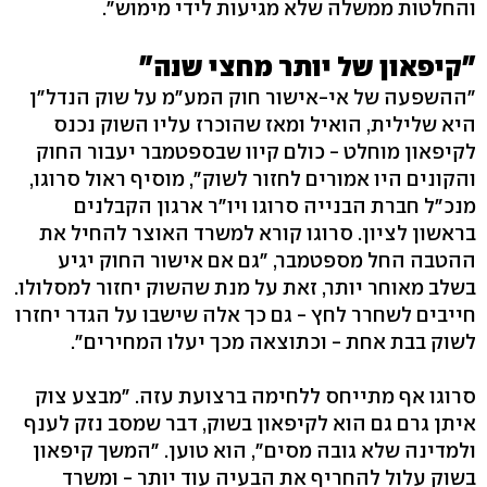
והחלטות ממשלה שלא מגיעות לידי מימוש".
"קיפאון של יותר מחצי שנה"
"ההשפעה של אי-אישור חוק המע"מ על שוק הנדל"ן
היא שלילית, הואיל ומאז שהוכרז עליו השוק נכנס
לקיפאון מוחלט - כולם קיוו שבספטמבר יעבור החוק
והקונים היו אמורים לחזור לשוק", מוסיף ראול סרוגו,
מנכ"ל חברת הבנייה סרוגו ויו"ר ארגון הקבלנים
בראשון לציון. סרוגו קורא למשרד האוצר להחיל את
ההטבה החל מספטמבר, "גם אם אישור החוק יגיע
בשלב מאוחר יותר, זאת על מנת שהשוק יחזור למסלולו.
חייבים לשחרר לחץ - גם כך אלה שישבו על הגדר יחזרו
לשוק בבת אחת - וכתוצאה מכך יעלו המחירים".
סרוגו אף מתייחס ללחימה ברצועת עזה. "מבצע צוק
איתן גרם גם הוא לקיפאון בשוק, דבר שמסב נזק לענף
ולמדינה שלא גובה מסים", הוא טוען. "המשך קיפאון
בשוק עלול להחריף את הבעיה עוד יותר - ומשרד