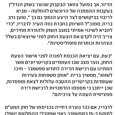
הדיור, אך בפועל צוואר הבקבוק שנוצר בשוק הנדל"ן
בעקבות ההמתנה של הרוכשים להחלטה - מביא
לריבוי בביקושים לצד היצע הנמוך גם כך ", טוען נדב
בריח, סמנכ"ל השיווק בחברת נווה העיר. לדבריו, "כדי
להביא לשינוי אמיתי במצב השוק ולהורדת מחירים,
צריך היה לקדם את הצעת החוק לפני שיוצאים בשלל
הצהרות וכותרות פופוליסטיות".
"כעת, עם יציאת הכנסת לפגרה לפני אישור הצעת
החוק, נוצר מצב שבו העומדים בקריטריונים אשר
המתינו עם רכישת הדירה לחודש ספטמבר - חיכו
לשווא", ממשיך בריח. "אותן משפחות צעירות
שעומדות בקריטריון ההטבה עלולות לצאת מופסדות,
שכן ייתכן כי פספסו הזדמנויות לרכישת דירה
ספציפית העונה על צרכיהם".
לדבריו, אם כבר נוצרה דחייה בכניסתו של חוק המע"מ
לתוקף ב-15 בספטמבר, ראוי שמקבלי ההחלטות יטפלו