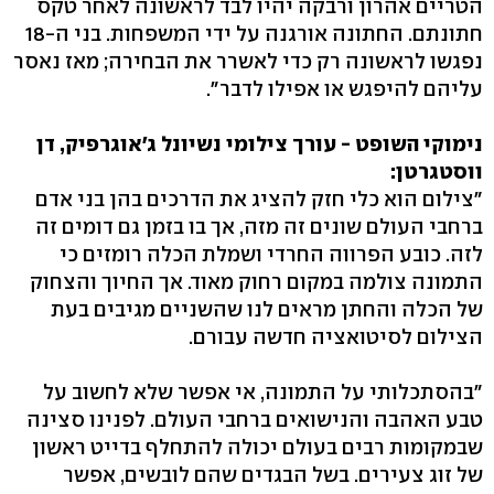
הטריים אהרון ורבקה יהיו לבד לראשונה לאחר טקס
חתונתם. החתונה אורגנה על ידי המשפחות. בני ה-18
נפגשו לראשונה רק כדי לאשרר את הבחירה; מאז נאסר
עליהם להיפגש או אפילו לדבר".
נימוקי השופט - עורך צילומי נשיונל ג'אוגרפיק, דן
ווסטגרטן:
"צילום הוא כלי חזק להציג את הדרכים בהן בני אדם
ברחבי העולם שונים זה מזה, אך בו בזמן גם דומים זה
לזה. כובע הפרווה החרדי ושמלת הכלה רומזים כי
התמונה צולמה במקום רחוק מאוד. אך החיוך והצחוק
של הכלה והחתן מראים לנו שהשניים מגיבים בעת
הצילום לסיטואציה חדשה עבורם.
"בהסתכלותי על התמונה, אי אפשר שלא לחשוב על
טבע האהבה והנישואים ברחבי העולם. לפנינו סצינה
שבמקומות רבים בעולם יכולה להתחלף בדייט ראשון
של זוג צעירים. בשל הבגדים שהם לובשים, אפשר