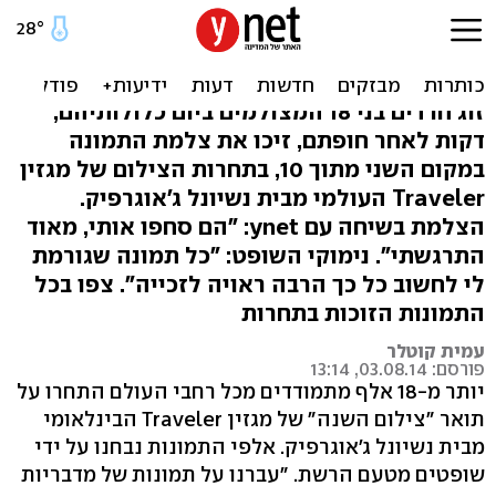
זוג במאה שערים: בין
התמונות הטובות בעולם
זוג חרדים בני 18 המצולמים ביום כלולותיהם,
דקות לאחר חופתם, זיכו את צלמת התמונה
במקום השני מתוך 10, בתחרות הצילום של מגזין
Traveler העולמי מבית נשיונל ג'אוגרפיק.
הצלמת בשיחה עם ynet: "הם סחפו אותי, מאוד
התרגשתי". נימוקי השופט: "כל תמונה שגורמת
לי לחשוב כל כך הרבה ראויה לזכייה". צפו בכל
התמונות הזוכות בתחרות
עמית קוטלר
פורסם: 03.08.14, 13:14
יותר מ-18 אלף מתמודדים מכל רחבי העולם התחרו על
תואר "צילום השנה" של מגזין Traveler הבינלאומי
מבית נשיונל ג'אוגרפיק. אלפי התמונות נבחנו על ידי
שופטים מטעם הרשת. "עברנו על תמונות של מדבריות