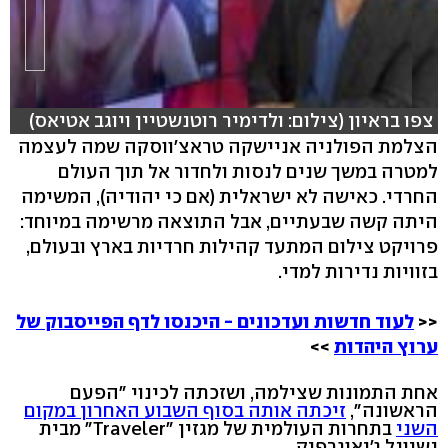
צפו בראיון (צילום: ולדימיר רוטנשטיין ויוגב אטיאס)
הצלמת הפולניה אניישקה טראצ'ווסקה שמה לעצמה
למטרה במשך שנים לנסות ולחדור אל תוך העולם
החרדי. כאישה לא ישראלית (אם כי יהודיה), המשימה
היתה קשה שבעתיים, אבל התוצאה מרשימה במיוחד:
פרויקט צילום המתעד קהילות חרדיות בארץ ובעולם,
בזוויות נדירות למדי.
<<
לעוד חדשות ועדכונים - היכנסו לדף הפייסבוק של
ערוץ היהדות
>>
אחת התמונות שצילמה, ושזכתה לכינוי "הפעם
הראשונה",
זיכתה אותה בסוף השבוע האחרון במקום
השני
בתחרות העולמית של מגזין "Traveler" מבית
נשיונל ג'יאוגרפיק.