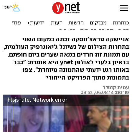
הצלמת שהסעירה את העולם
עם תמונת החרדים: "זיהו את
הסערה הפנימית"
אניישקה טראצ'ווסקה זכתה במקום השני
בתחרות הצילום של נשיונל ג'יאוגרפיק העולמית,
עם תמונת זוג חרדים במאה שערים ביום חופתם.
בראיון בלעדי לאולפן ynet היא אומרת: "כבר
באותו רגע ידעתי שהתמונה מיוחדת". צפו
בתמונות מתוך הפרויקט הייחודי
עמית קוטלר
פורסם: 06.08.14, 09:52
hlsjs-lite: Network error