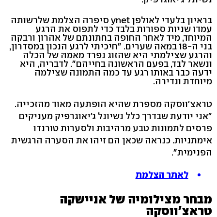
בראיון בלעדי לאולפן ynet סיפרה הצלמת שלרשותה
עמדו שניות ספורות בלבד כדי לתפוס את הרגע
המיוחד, מיד לאחר החופה בחתונתם של אהרון ורבקה
בני ה-18 במאה שערים. "חיכיתי לרגע הנכון במסדרון,
והרגע שצילמתי היא שהזוג נפרד מאמהּ של הכלה
ונשאר לבד, בפעם הראשונה בחייהם". לדבריה, היא
ידעה כבר באותו רגע עד כמה התמונה שצילמה
מיוחדת ונדירה.
טראצ'ווסקה מספרת שהיא הופתעה מאוד מהזכייה.
"אני יודעת שבדרך כלל נשיונל ג'יאוגרפיק מעניקים
פרסים לתמונות טבע מרהיבות ולסערות טורנדו
אימתניות. כנראה שכאן הם זיהו את הסערה הרגשית
הפנימית".
לאתר הצלמת
מבחר מצילומיה של אניישקה
טראצ'ווסקה